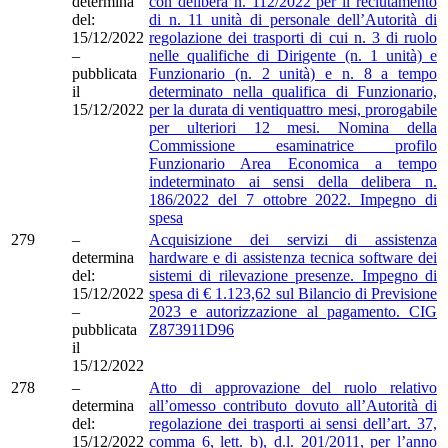
determina
con delibera n. 112/2022 per il reclutamento
del:
di n. 11 unità di personale dell’Autorità di
15/12/2022
regolazione dei trasporti di cui n. 3 di ruolo
–
nelle qualifiche di Dirigente (n. 1 unità) e
pubblicata
Funzionario (n. 2 unità) e n. 8 a tempo
il
determinato nella qualifica di Funzionario,
15/12/2022
per la durata di ventiquattro mesi, prorogabile
per ulteriori 12 mesi. Nomina della
Commissione esaminatrice profilo
Funzionario Area Economica a tempo
indeterminato ai sensi della delibera n.
186/2022 del 7 ottobre 2022. Impegno di
spesa
279
–
Acquisizione dei servizi di assistenza
determina
hardware e di assistenza tecnica software dei
del:
sistemi di rilevazione presenze. Impegno di
15/12/2022
spesa di € 1.123,62 sul Bilancio di Previsione
–
2023 e autorizzazione al pagamento. CIG
pubblicata
Z873911D96
il
15/12/2022
278
–
Atto di approvazione del ruolo relativo
determina
all’omesso contributo dovuto all’Autorità di
del:
regolazione dei trasporti ai sensi dell’art. 37,
15/12/2022
comma 6, lett. b), d.l. 201/2011, per l’anno