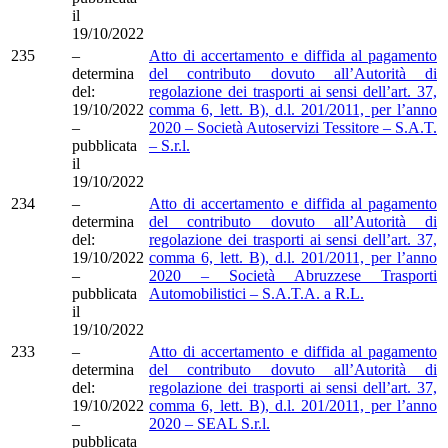
il
19/10/2022
235
–
Atto di accertamento e diffida al pagamento
determina
del contributo dovuto all’Autorità di
del:
regolazione dei trasporti ai sensi dell’art. 37,
19/10/2022
comma 6, lett. B), d.l. 201/2011, per l’anno
–
2020 – Società Autoservizi Tessitore – S.A.T.
pubblicata
– S.r.l.
il
19/10/2022
234
–
Atto di accertamento e diffida al pagamento
determina
del contributo dovuto all’Autorità di
del:
regolazione dei trasporti ai sensi dell’art. 37,
19/10/2022
comma 6, lett. B), d.l. 201/2011, per l’anno
–
2020 – Società Abruzzese Trasporti
pubblicata
Automobilistici – S.A.T.A. a R.L.
il
19/10/2022
233
–
Atto di accertamento e diffida al pagamento
determina
del contributo dovuto all’Autorità di
del:
regolazione dei trasporti ai sensi dell’art. 37,
19/10/2022
comma 6, lett. B), d.l. 201/2011, per l’anno
–
2020 – SEAL S.r.l.
pubblicata