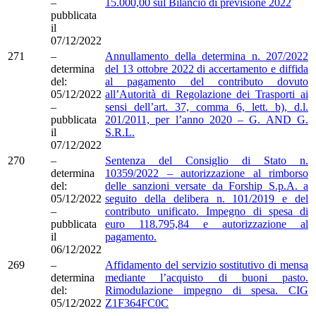
–
15.000,00 sul Bilancio di previsione 2022
pubblicata
il
07/12/2022
271
–
Annullamento della determina n. 207/2022
determina
del 13 ottobre 2022 di accertamento e diffida
del:
al pagamento del contributo dovuto
05/12/2022
all’Autorità di Regolazione dei Trasporti ai
–
sensi dell’art. 37, comma 6, lett. b), d.l.
pubblicata
201/2011, per l’anno 2020 – G. AND G.
il
S.R.L.
07/12/2022
270
–
Sentenza del Consiglio di Stato n.
determina
10359/2022 – autorizzazione al rimborso
del:
delle sanzioni versate da Forship S.p.A. a
05/12/2022
seguito della delibera n. 101/2019 e del
–
contributo unificato. Impegno di spesa di
pubblicata
euro 118.795,84 e autorizzazione al
il
pagamento.
06/12/2022
269
–
Affidamento del servizio sostitutivo di mensa
determina
mediante l’acquisto di buoni pasto.
del:
Rimodulazione impegno di spesa. CIG
05/12/2022
Z1F364FC0C
–