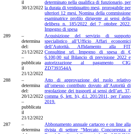
il
determinato nella qualifica di funzionario, per
30/12/2022
la durata di ventiquattro mesi, prorogabile per
ulteriori 12 mesi. Nomina della commissione
esaminatrice profilo dirigente ai sensi della
delibera n. 185/2022 del 7 ottobre 2022.
Impegno di spesa
289
–
Acquisizione del servizio di supporto
determina
specialistico all’Ufficio Affari economici
del:
dell’Autorità. Affidamento alla FIT
21/12/2022
Consulting srl. Impegno di spesa di €
–
6.100,00 sul Bilancio di previsione 2022 e
pubblicata
autorizzazione al pagamento CIG
il
ZD7393544A
21/12/2022
288
–
Atto di approvazione del ruolo relativo
determina
all’omesso contributo dovuto all’Autorità di
del:
regolazione dei trasporti ai sensi dell’art. 37,
20/12/2022
comma 6, lett. b), d.l. 201/2011, per l’anno
–
2019.
pubblicata
il
21/12/2022
287
–
Abbonamento annuale cartaceo e on line alla
determina
rivista di settore “Mercato Concorrenza e