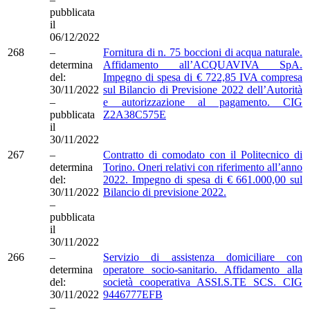
pubblicata
il
06/12/2022
268
–
Fornitura di n. 75 boccioni di acqua naturale.
determina
Affidamento all’ACQUAVIVA SpA.
del:
Impegno di spesa di € 722,85 IVA compresa
30/11/2022
sul Bilancio di Previsione 2022 dell’Autorità
–
e autorizzazione al pagamento. CIG
pubblicata
Z2A38C575E
il
30/11/2022
267
–
Contratto di comodato con il Politecnico di
determina
Torino. Oneri relativi con riferimento all’anno
del:
2022. Impegno di spesa di € 661.000,00 sul
30/11/2022
Bilancio di previsione 2022.
–
pubblicata
il
30/11/2022
266
–
Servizio di assistenza domiciliare con
determina
operatore socio-sanitario. Affidamento alla
del:
società cooperativa ASSI.S.TE SCS. CIG
30/11/2022
9446777EFB
–