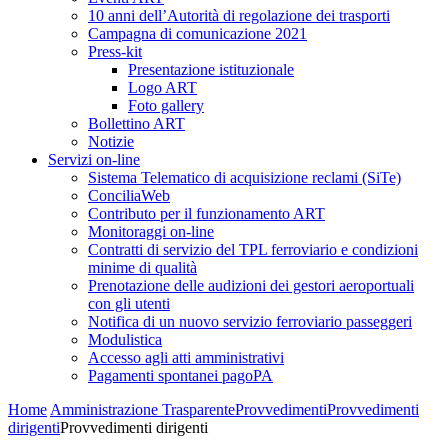
10 anni dell’Autorità di regolazione dei trasporti
Campagna di comunicazione 2021
Press-kit
Presentazione istituzionale
Logo ART
Foto gallery
Bollettino ART
Notizie
Servizi on-line
Sistema Telematico di acquisizione reclami (SiTe)
ConciliaWeb
Contributo per il funzionamento ART
Monitoraggi on-line
Contratti di servizio del TPL ferroviario e condizioni
minime di qualità
Prenotazione delle audizioni dei gestori aeroportuali
con gli utenti
Notifica di un nuovo servizio ferroviario passeggeri
Modulistica
Accesso agli atti amministrativi
Pagamenti spontanei pagoPA
Home
Amministrazione Trasparente
Provvedimenti
Provvedimenti
dirigenti
Provvedimenti dirigenti