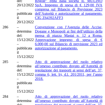
del:
Regole” edita dalla società IL MULINO
20/12/2022
SpA. Impegno di spesa di € 129,00 IVA
–
compresa sul Bilancio di Previsione 2023
pubblicata
dell’Autorità e autorizzazione al pagamento.
il
CIG Z64392AFF3
20/12/2022
286
–
Convenzione con l’Agenzia delle Accise,
determina
Dogane e Monopoli ai fini dell’utilizzo della
del:
mensa di piazza Mastai n. 12 a Roma.
15/12/2022
Approvazione impegno di spesa di €
–
6.000,00 sul Bilancio di previsione 2023 ed
pubblicata
autorizzazione al pagamento.
il
15/12/2022
285
–
Atto di approvazione del ruolo relativo
determina
all’omesso contributo dovuto all’Autorità di
del:
regolazione dei trasporti ai sensi dell’art. 37,
15/12/2022
comma 6, lett. b), d.l. 201/2011, per l’anno
–
2018.
pubblicata
il
15/12/2022
284
–
Atto di approvazione del ruolo relativo
determina
all’omesso contributo dovuto all’Autorità di
del:
regolazione dei trasporti ai sensi dell’art. 37,