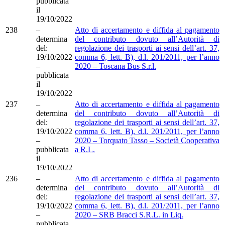
pubblicata
il
19/10/2022
238
–
Atto di accertamento e diffida al pagamento
determina
del contributo dovuto all’Autorità di
del:
regolazione dei trasporti ai sensi dell’art. 37,
19/10/2022
comma 6, lett. B), d.l. 201/2011, per l’anno
–
2020 – Toscana Bus S.r.l.
pubblicata
il
19/10/2022
237
–
Atto di accertamento e diffida al pagamento
determina
del contributo dovuto all’Autorità di
del:
regolazione dei trasporti ai sensi dell’art. 37,
19/10/2022
comma 6, lett. B), d.l. 201/2011, per l’anno
–
2020 – Torquato Tasso – Società Cooperativa
pubblicata
a R.L.
il
19/10/2022
236
–
Atto di accertamento e diffida al pagamento
determina
del contributo dovuto all’Autorità di
del:
regolazione dei trasporti ai sensi dell’art. 37,
19/10/2022
comma 6, lett. B), d.l. 201/2011, per l’anno
–
2020 – SRB Bracci S.R.L. in Liq.
pubblicata