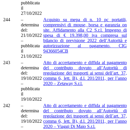
pubblicata
il
27/10/2022
244
–
Acquisto su mepa di n. 10 pc portatili,
determina
comprensivi di mouse, borsa e garanzia on
del:
site. Affidamento alla C2 S.r.l. Impegno di
21/10/2022
spesa di € 19.398,00 iva compresa sul
–
bilancio di previsione 2022 dell’Autorità e
pubblicata
autorizzazione al pagamento. CIG
il
94366054CB
21/10/2022
243
–
Atto di accertamento e diffida al pagamento
determina
del contributo dovuto all’Autorità di
del:
regolazione dei trasporti ai sensi dell’art. 37,
19/10/2022
comma 6, lett. B), d.l. 201/2011, per l’anno
–
2020 – Zetaway S.r.l.
pubblicata
il
19/10/2022
242
–
Atto di accertamento e diffida al pagamento
determina
del contributo dovuto all’Autorità di
del:
regolazione dei trasporti ai sensi dell’art. 37,
19/10/2022
comma 6, lett. B), d.l. 201/2011, per l’anno
–
2020 – Viaggi Di Maio S.r.l.