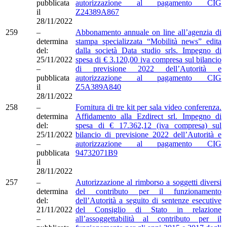
pubblicata
autorizzazione al pagamento CIG
il
Z24389A867
28/11/2022
259
–
Abbonamento annuale on line all’agenzia di
determina
stampa specializzata “Mobilità news” edita
del:
dalla società Data studio srls. Impegno di
25/11/2022
spesa di € 3.120,00 iva compresa sul bilancio
–
di previsione 2022 dell’Autorità e
pubblicata
autorizzazione al pagamento CIG
il
Z5A389A840
28/11/2022
258
–
Fornitura di tre kit per sala video conferenza.
determina
Affidamento alla Ezdirect srl. Impegno di
del:
spesa di € 17.362,12 (iva compresa) sul
25/11/2022
bilancio di previsione 2022 dell’Autorità e
–
autorizzazione al pagamento CIG
pubblicata
94732071B9
il
28/11/2022
257
–
Autorizzazione al rimborso a soggetti diversi
determina
del contributo per il funzionamento
del:
dell’Autorità a seguito di sentenze esecutive
21/11/2022
del Consiglio di Stato in relazione
–
all’assoggettabilità al contributo per il