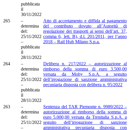
pubblicata
il
30/11/2022
265
–
Atto di accertamento e diffida al pagamento
determina
del contributo dovuto all’Autorità di
del:
regolazione dei trasporti ai sensi dell’art. 37,
25/11/2022
comma 6, lett. B), d.l. 201/2011, per l’anno
–
2018 – Rail Hub Milano S.p.a.
pubblicata
il
28/11/2022
264
–
Delibera n. 217/2022 – autorizzazione al
determina
rimborso della somma di euro 3.500,00
del:
versata da Moby S.p.A. a seguito
25/11/2022
dell’irrogazione di sanzione amministrativa
–
pecuniaria disposta con delibera n. 95/2022
pubblicata
il
28/11/2022
263
–
Sentenza del TAR Piemonte n. 9989/2022 –
determina
autorizzazione al rimborso della somma di
del:
euro 5.000,00 versata da Trenitalia S.p.A. a
25/11/2022
seguito dell’irrogazione di sanzione
–
amministrativa pecuniaria disposta con