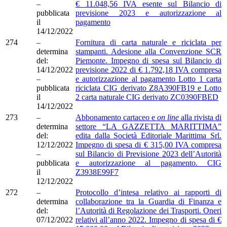
–
€ 11.048,56 IVA esente sul Bilancio di
pubblicata
previsione 2023 e autorizzazione al
il
pagamento
14/12/2022
274
–
Fornitura di carta naturale e riciclata per
determina
stampanti. Adesione alla Convenzione SCR
del:
Piemonte. Impegno di spesa sul Bilancio di
14/12/2022
previsione 2022 di € 1.792,18 IVA compresa
–
e autorizzazione al pagamento Lotto 1 carta
pubblicata
riciclata CIG derivato Z8A390FB19 e Lotto
il
2 carta naturale CIG derivato ZC0390FBED
14/12/2022
273
–
Abbonamento cartaceo e
on line
alla rivista di
determina
settore “LA GAZZETTA MARITTIMA”
del:
edita dalla Società Editoriale Marittima Srl.
12/12/2022
Impegno di spesa di € 315,00 IVA compresa
–
sul Bilancio di Previsione 2023 dell’Autorità
pubblicata
e autorizzazione al pagamento. CIG
il
Z3938E99F7
12/12/2022
272
–
Protocollo d’intesa relativo ai rapporti di
determina
collaborazione tra la Guardia di Finanza e
del:
l’Autorità di Regolazione dei Trasporti. Oneri
07/12/2022
relativi all’anno 2022. Impegno di spesa di €