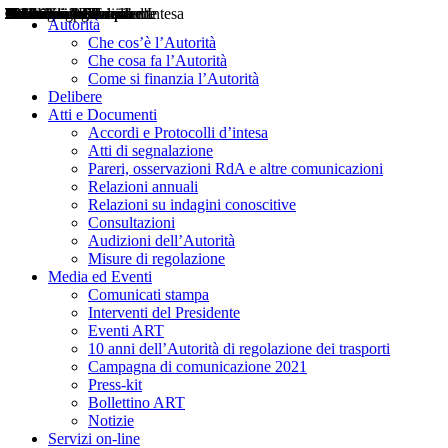
Delibere
Pareri
Consultazioni
Audizioni
Atti di Segnalazione
Accordi e Protocolli d'Intesa
Relazioni annuali
Misure di regolazione
Notizie
Comunicati Stampa
Bollettini ART
Convegni ART
Interviste del Presidente
Articoli in primo piano
Interventi del Presidente
2004
2005
2010
2013
2014
2015
2016
2017
2018
2019
202
2020
2021
2022
2023
2024
2025
2026
Aereo
Marittimo
Terrestre
Autorità
Che cos’è l’Autorità
Che cosa fa l’Autorità
Come si finanzia l’Autorità
Delibere
Atti e Documenti
Accordi e Protocolli d’intesa
Atti di segnalazione
Pareri, osservazioni RdA e altre comunicazioni
Relazioni annuali
Relazioni su indagini conoscitive
Consultazioni
Audizioni dell’Autorità
Misure di regolazione
Media ed Eventi
Comunicati stampa
Interventi del Presidente
Eventi ART
10 anni dell’Autorità di regolazione dei trasporti
Campagna di comunicazione 2021
Press-kit
Bollettino ART
Notizie
Servizi on-line