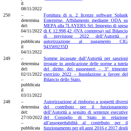
il
08/11/2022
250
–
Fornitura di n. 2 licenze software Splunk
determina
Enterprise. Affidamento mediante ODA su
del:
MEPA alla 7LAYERS Srl. Impegno di spesa
04/11/2022
di € 12.998,42 (IVA compresa) sul Bilancio
–
di previsione 2022 dell’Autorità e
pubblicata
autorizzazione al pagamento CIG
il
943569235D
04/11/2022
249
–
Somme incassate dall’Autorità per sanzioni
determina
irrogate in applicazione delle norme a tutela
del:
del diritto dei passeggeri – 3° trimestre
02/11/2022
esercizio 2022 – liquidazione a favore del
–
Bilancio dello Stato.
pubblicata
il
03/11/2022
248
–
Autorizzazione al rimborso a soggetti diversi
determina
del contributo per il funzionamento
del:
dell’Autorità a seguito di sentenze esecutive
27/10/2022
del Consiglio di Stato in relazione
–
all’assoggettabilità al contributo per il
pubblicata
funzionamento per gli anni 2016 e 2017 degli