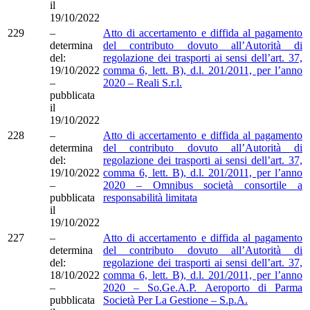
il
19/10/2022
229
–
Atto di accertamento e diffida al pagamento
determina
del contributo dovuto all’Autorità di
del:
regolazione dei trasporti ai sensi dell’art. 37,
19/10/2022
comma 6, lett. B), d.l. 201/2011, per l’anno
–
2020 – Reali S.r.l.
pubblicata
il
19/10/2022
228
–
Atto di accertamento e diffida al pagamento
determina
del contributo dovuto all’Autorità di
del:
regolazione dei trasporti ai sensi dell’art. 37,
19/10/2022
comma 6, lett. B), d.l. 201/2011, per l’anno
–
2020 – Omnibus società consortile a
pubblicata
responsabilità limitata
il
19/10/2022
227
–
Atto di accertamento e diffida al pagamento
determina
del contributo dovuto all’Autorità di
del:
regolazione dei trasporti ai sensi dell’art. 37,
18/10/2022
comma 6, lett. B), d.l. 201/2011, per l’anno
–
2020 – So.Ge.A.P. Aeroporto di Parma
pubblicata
Società Per La Gestione – S.p.A.