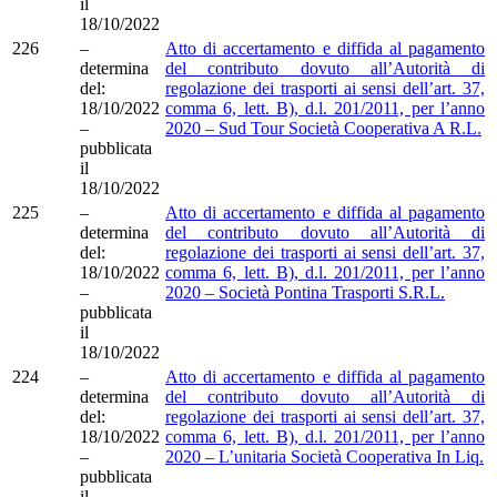
il
18/10/2022
226
–
Atto di accertamento e diffida al pagamento
determina
del contributo dovuto all’Autorità di
del:
regolazione dei trasporti ai sensi dell’art. 37,
18/10/2022
comma 6, lett. B), d.l. 201/2011, per l’anno
–
2020 – Sud Tour Società Cooperativa A R.L.
pubblicata
il
18/10/2022
225
–
Atto di accertamento e diffida al pagamento
determina
del contributo dovuto all’Autorità di
del:
regolazione dei trasporti ai sensi dell’art. 37,
18/10/2022
comma 6, lett. B), d.l. 201/2011, per l’anno
–
2020 – Società Pontina Trasporti S.R.L.
pubblicata
il
18/10/2022
224
–
Atto di accertamento e diffida al pagamento
determina
del contributo dovuto all’Autorità di
del:
regolazione dei trasporti ai sensi dell’art. 37,
18/10/2022
comma 6, lett. B), d.l. 201/2011, per l’anno
–
2020 – L’unitaria Società Cooperativa In Liq.
pubblicata
il