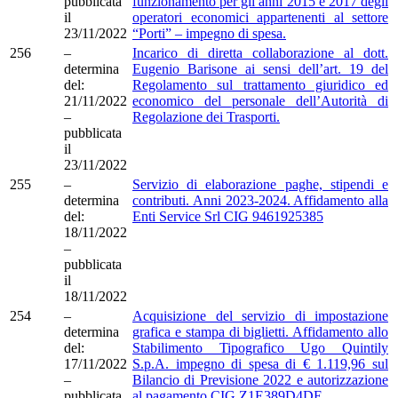
pubblicata
funzionamento per gli anni 2015 e 2017 degli
il
operatori economici appartenenti al settore
23/11/2022
“Porti” – impegno di spesa.
256
–
Incarico di diretta collaborazione al dott.
determina
Eugenio Barisone ai sensi dell’art. 19 del
del:
Regolamento sul trattamento giuridico ed
21/11/2022
economico del personale dell’Autorità di
–
Regolazione dei Trasporti.
pubblicata
il
23/11/2022
255
–
Servizio di elaborazione paghe, stipendi e
determina
contributi. Anni 2023-2024. Affidamento alla
del:
Enti Service Srl CIG 9461925385
18/11/2022
–
pubblicata
il
18/11/2022
254
–
Acquisizione del servizio di impostazione
determina
grafica e stampa di biglietti. Affidamento allo
del:
Stabilimento Tipografico Ugo Quintily
17/11/2022
S.p.A. impegno di spesa di € 1.119,96 sul
–
Bilancio di Previsione 2022 e autorizzazione
pubblicata
al pagamento CIG Z1E389D4DE