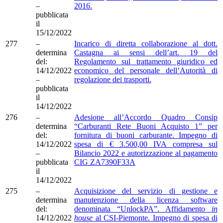
–
2016.
pubblicata
il
15/12/2022
277
–
Incarico di diretta collaborazione al dott.
determina
Castagna ai sensi dell’art. 19 del
del:
Regolamento sul trattamento giuridico ed
14/12/2022
economico del personale dell’Autorità di
–
regolazione dei trasporti.
pubblicata
il
14/12/2022
276
–
Adesione all’Accordo Quadro Consip
determina
“Carburanti Rete Buoni Acquisto 1” per
del:
fornitura di buoni carburante. Impegno di
14/12/2022
spesa di € 3.500,00 IVA compresa sul
–
Bilancio 2022 e autorizzazione al pagamento
pubblicata
CIG ZA7390F33A
il
14/12/2022
275
–
Acquisizione del servizio di gestione e
determina
manutenzione della licenza software
del:
denominata “UnlockPA”. Affidamento
in
14/12/2022
house
al CSI-Piemonte. Impegno di spesa di