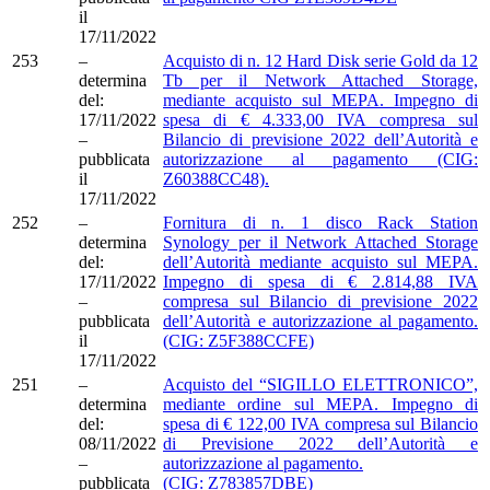
il
17/11/2022
253
–
Acquisto di n. 12 Hard Disk serie Gold da 12
determina
Tb per il Network Attached Storage,
del:
mediante acquisto sul MEPA. Impegno di
17/11/2022
spesa di € 4.333,00 IVA compresa sul
–
Bilancio di previsione 2022 dell’Autorità e
pubblicata
autorizzazione al pagamento (CIG:
il
Z60388CC48).
17/11/2022
252
–
Fornitura di n. 1 disco Rack Station
determina
Synology per il Network Attached Storage
del:
dell’Autorità mediante acquisto sul MEPA.
17/11/2022
Impegno di spesa di € 2.814,88 IVA
–
compresa sul Bilancio di previsione 2022
pubblicata
dell’Autorità e autorizzazione al pagamento.
il
(CIG: Z5F388CCFE)
17/11/2022
251
–
Acquisto del “SIGILLO ELETTRONICO”,
determina
mediante ordine sul MEPA. Impegno di
del:
spesa di € 122,00 IVA compresa sul Bilancio
08/11/2022
di Previsione 2022 dell’Autorità e
–
autorizzazione al pagamento.
pubblicata
(CIG: Z783857DBE)