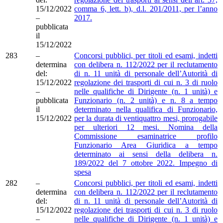
15/12/2022
comma 6, lett. b), d.l. 201/2011, per l’anno
–
2017.
pubblicata
il
15/12/2022
283
–
Concorsi pubblici, per titoli ed esami, indetti
determina
con delibera n. 112/2022 per il reclutamento
del:
di n. 11 unità di personale dell’Autorità di
15/12/2022
regolazione dei trasporti di cui n. 3 di ruolo
–
nelle qualifiche di Dirigente (n. 1 unità) e
pubblicata
Funzionario (n. 2 unità) e n. 8 a tempo
il
determinato nella qualifica di Funzionario,
15/12/2022
per la durata di ventiquattro mesi, prorogabile
per ulteriori 12 mesi. Nomina della
Commissione esaminatrice profilo
Funzionario Area Giuridica a tempo
determinato ai sensi della delibera n.
189/2022 del 7 ottobre 2022. Impegno di
spesa
282
–
Concorsi pubblici, per titoli ed esami, indetti
determina
con delibera n. 112/2022 per il reclutamento
del:
di n. 11 unità di personale dell’Autorità di
15/12/2022
regolazione dei trasporti di cui n. 3 di ruolo
–
nelle qualifiche di Dirigente (n. 1 unità) e