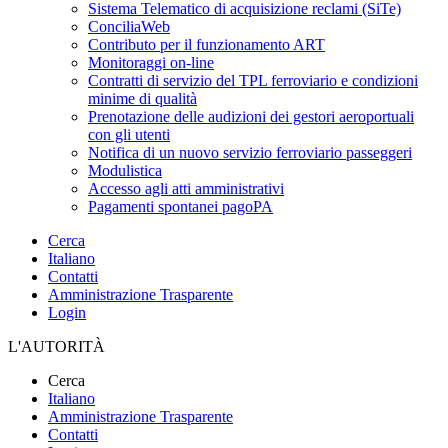
Sistema Telematico di acquisizione reclami (SiTe)
ConciliaWeb
Contributo per il funzionamento ART
Monitoraggi on-line
Contratti di servizio del TPL ferroviario e condizioni
minime di qualità
Prenotazione delle audizioni dei gestori aeroportuali
con gli utenti
Notifica di un nuovo servizio ferroviario passeggeri
Modulistica
Accesso agli atti amministrativi
Pagamenti spontanei pagoPA
Cerca
Italiano
Contatti
Amministrazione Trasparente
Login
L'AUTORITÀ
Cerca
Italiano
Amministrazione Trasparente
Contatti