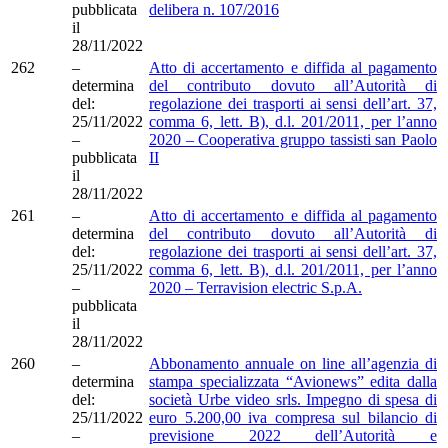
pubblicata
delibera n. 107/2016
il
28/11/2022
262
–
Atto di accertamento e diffida al pagamento
determina
del contributo dovuto all’Autorità di
del:
regolazione dei trasporti ai sensi dell’art. 37,
25/11/2022
comma 6, lett. B), d.l. 201/2011, per l’anno
–
2020 – Cooperativa gruppo tassisti san Paolo
pubblicata
II
il
28/11/2022
261
–
Atto di accertamento e diffida al pagamento
determina
del contributo dovuto all’Autorità di
del:
regolazione dei trasporti ai sensi dell’art. 37,
25/11/2022
comma 6, lett. B), d.l. 201/2011, per l’anno
–
2020 – Terravision electric S.p.A.
pubblicata
il
28/11/2022
260
–
Abbonamento annuale on line all’agenzia di
determina
stampa specializzata “Avionews” edita dalla
del:
società Urbe video srls. Impegno di spesa di
25/11/2022
euro 5.200,00 iva compresa sul bilancio di
–
previsione 2022 dell’Autorità e