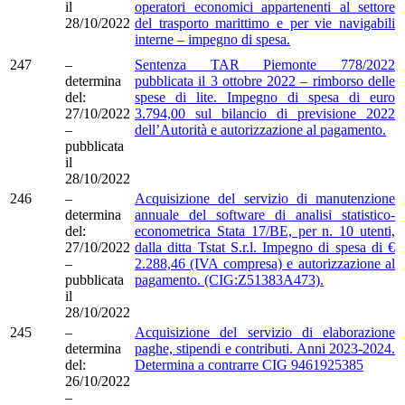
il
operatori economici appartenenti al settore
28/10/2022
del trasporto marittimo e per vie navigabili
interne – impegno di spesa.
247
–
Sentenza TAR Piemonte 778/2022
determina
pubblicata il 3 ottobre 2022 – rimborso delle
del:
spese di lite. Impegno di spesa di euro
27/10/2022
3.794,00 sul bilancio di previsione 2022
–
dell’Autorità e autorizzazione al pagamento.
pubblicata
il
28/10/2022
246
–
Acquisizione del servizio di manutenzione
determina
annuale del software di analisi statistico-
del:
econometrica Stata 17/BE, per n. 10 utenti,
27/10/2022
dalla ditta Tstat S.r.l. Impegno di spesa di €
–
2.288,46 (IVA compresa) e autorizzazione al
pubblicata
pagamento. (CIG:Z51383A473).
il
28/10/2022
245
–
Acquisizione del servizio di elaborazione
determina
paghe, stipendi e contributi. Anni 2023-2024.
del:
Determina a contrarre CIG 9461925385
26/10/2022
–