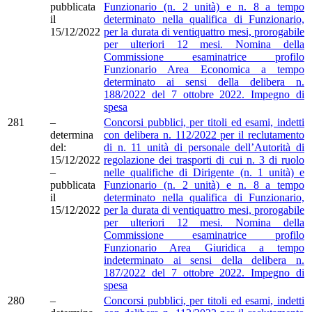
pubblicata
Funzionario (n. 2 unità) e n. 8 a tempo
il
determinato nella qualifica di Funzionario,
15/12/2022
per la durata di ventiquattro mesi, prorogabile
per ulteriori 12 mesi. Nomina della
Commissione esaminatrice profilo
Funzionario Area Economica a tempo
determinato ai sensi della delibera n.
188/2022 del 7 ottobre 2022. Impegno di
spesa
281
–
Concorsi pubblici, per titoli ed esami, indetti
determina
con delibera n. 112/2022 per il reclutamento
del:
di n. 11 unità di personale dell’Autorità di
15/12/2022
regolazione dei trasporti di cui n. 3 di ruolo
–
nelle qualifiche di Dirigente (n. 1 unità) e
pubblicata
Funzionario (n. 2 unità) e n. 8 a tempo
il
determinato nella qualifica di Funzionario,
15/12/2022
per la durata di ventiquattro mesi, prorogabile
per ulteriori 12 mesi. Nomina della
Commissione esaminatrice profilo
Funzionario Area Giuridica a tempo
indeterminato ai sensi della delibera n.
187/2022 del 7 ottobre 2022. Impegno di
spesa
280
–
Concorsi pubblici, per titoli ed esami, indetti