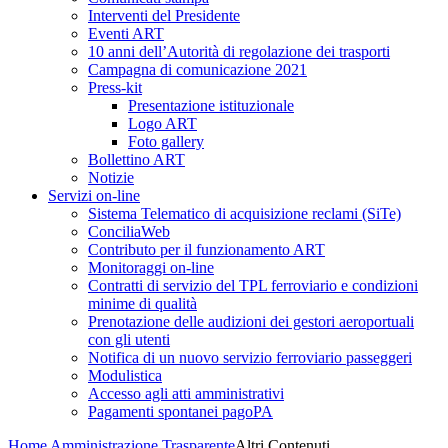
Interventi del Presidente
Eventi ART
10 anni dell’Autorità di regolazione dei trasporti
Campagna di comunicazione 2021
Press-kit
Presentazione istituzionale
Logo ART
Foto gallery
Bollettino ART
Notizie
Servizi on-line
Sistema Telematico di acquisizione reclami (SiTe)
ConciliaWeb
Contributo per il funzionamento ART
Monitoraggi on-line
Contratti di servizio del TPL ferroviario e condizioni
minime di qualità
Prenotazione delle audizioni dei gestori aeroportuali
con gli utenti
Notifica di un nuovo servizio ferroviario passeggeri
Modulistica
Accesso agli atti amministrativi
Pagamenti spontanei pagoPA
Home
Amministrazione Trasparente
Altri Contenuti