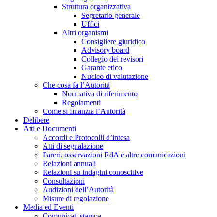
Struttura organizzativa
Segretario generale
Uffici
Altri organismi
Consigliere giuridico
Advisory board
Collegio dei revisori
Garante etico
Nucleo di valutazione
Che cosa fa l’Autorità
Normativa di riferimento
Regolamenti
Come si finanzia l’Autorità
Delibere
Atti e Documenti
Accordi e Protocolli d’intesa
Atti di segnalazione
Pareri, osservazioni RdA e altre comunicazioni
Relazioni annuali
Relazioni su indagini conoscitive
Consultazioni
Audizioni dell’Autorità
Misure di regolazione
Media ed Eventi
Comunicati stampa