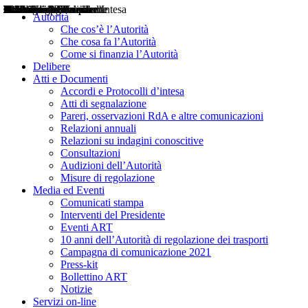
Delibere
Pareri
Consultazioni
Audizioni
Atti di Segnalazione
Accordi e Protocolli d'Intesa
Relazioni annuali
Misure di regolazione
Notizie
Comunicati Stampa
Bollettini ART
Convegni ART
Interviste del Presidente
Articoli in primo piano
Interventi del Presidente
2004
2005
2010
2013
2014
2015
2016
2017
2018
2019
202
2020
2021
2022
2023
2024
2025
2026
Aereo
Marittimo
Terrestre
Autorità
Che cos’è l’Autorità
Che cosa fa l’Autorità
Come si finanzia l’Autorità
Delibere
Atti e Documenti
Accordi e Protocolli d’intesa
Atti di segnalazione
Pareri, osservazioni RdA e altre comunicazioni
Relazioni annuali
Relazioni su indagini conoscitive
Consultazioni
Audizioni dell’Autorità
Misure di regolazione
Media ed Eventi
Comunicati stampa
Interventi del Presidente
Eventi ART
10 anni dell’Autorità di regolazione dei trasporti
Campagna di comunicazione 2021
Press-kit
Bollettino ART
Notizie
Servizi on-line