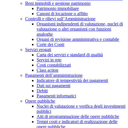
Beni immobili e gestione patrimonio
Patrimonio immobiliare
Canoni di locazione o affitto
Controlli e rilievi sull’Amministrazione
Organismi indipendenti di valutazione, nuclei di
valutazione o altri organismi con funzioni
analoghe
Organi di revisione amministrativa e contabile
Corte dei Conti
Servizi erogati
Carta dei servizi e standard di qualità
Servizi in rete
Costi contabilizzati
Class action
Pagamenti dell’amministrazione
Indicatore di tempestività dei pagamenti
Dati sui pagamenti
Debiti
Pagamenti informatici
Opere pubbliche
Nuclei di valutazione e verifica degli investimenti
pubblici
Atti di programmazione delle opere pubbliche
Tempi costi e indicatori di realizzazione delle
opere pubbliche