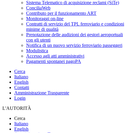
Sistema Telematico di acquisizione reclami (SiTe)
ConciliaWeb
Contributo per il funzionamento ART
Monitoraggi on-line
Contratti di servizio del TPL ferroviario e condizioni
minime di qualità
Prenotazione delle audizioni dei gestori aeroportuali
con gli utenti
Notifica di un nuovo servizio ferroviario passeggeri
Modulistica
Accesso agli atti amministrativi
Pagamenti spontanei pagoPA
Cerca
Italiano
English
Contatti
Amministrazione Trasparente
Login
L'AUTORITÀ
Cerca
Italiano
English