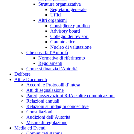
Struttura organizzativa
Segretario generale
Uffici
Altri organismi
Consigliere giuridico
Advisory board
Collegio dei revisori
Garante etico
Nucleo di valutazione
Che cosa fa l’Autorità
Normativa di riferimento
Regolamenti
Come si finanzia l’Autorità
Delibere
Atti e Documenti
Accordi e Protocolli d’intesa
Atti di segnalazione
Pareri, osservazioni RdA e altre comunicazioni
Relazioni annuali
Relazioni su indagini conoscitive
Consultazioni
Audizioni dell’Autorità
Misure di regolazione
Media ed Eventi
Comunicati stampa