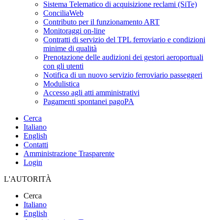
Sistema Telematico di acquisizione reclami (SiTe)
ConciliaWeb
Contributo per il funzionamento ART
Monitoraggi on-line
Contratti di servizio del TPL ferroviario e condizioni
minime di qualità
Prenotazione delle audizioni dei gestori aeroportuali
con gli utenti
Notifica di un nuovo servizio ferroviario passeggeri
Modulistica
Accesso agli atti amministrativi
Pagamenti spontanei pagoPA
Cerca
Italiano
English
Contatti
Amministrazione Trasparente
Login
L'AUTORITÀ
Cerca
Italiano
English