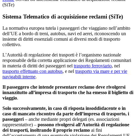
(SiTe)
Sistema Telematico di acquisizione reclami (SiTe)
La normativa europea tutela i passeggeri che viaggiano nell’ambito
dell’UE a bordo di treni, autobus, navi ed aerei, riconoscendo un
insieme di diritti essenziali comuni ai diversi modi di trasporto
collettivo.
L’Autorità di regolazione dei trasporti è l’organismo nazionale
responsabile della corretta applicazione dei Regolamenti comunitari
in materia di diritti dei passeggeri nel
trasporto ferroviario
, nel
trasporto effettuato con autobus
, e nel
trasporto via mare e per vie
navigabili interne
.
Il passeggero che intende presentare reclamo deve rivolgersi
innanzitutto all’impresa di trasporto che ha emesso il biglietto di
viaggio
.
Solo successivamente, in caso di risposta insoddisfacente o in
caso di mancato riscontro da parte dell’impresa di trasporto, i
passeggeri
– anche mediante propri delegati (es. associazioni
rappresentative) –
possono rivolgersi all’Autorità di regolazione
dei trasporti, inoltrando il proprio reclamo
ai fini
dell’accertamento di una eventuale violazione dei Regolamenti UE