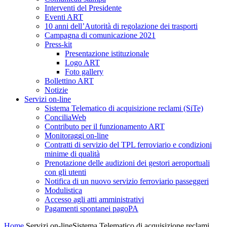
Interventi del Presidente
Eventi ART
10 anni dell’Autorità di regolazione dei trasporti
Campagna di comunicazione 2021
Press-kit
Presentazione istituzionale
Logo ART
Foto gallery
Bollettino ART
Notizie
Servizi on-line
Sistema Telematico di acquisizione reclami (SiTe)
ConciliaWeb
Contributo per il funzionamento ART
Monitoraggi on-line
Contratti di servizio del TPL ferroviario e condizioni
minime di qualità
Prenotazione delle audizioni dei gestori aeroportuali
con gli utenti
Notifica di un nuovo servizio ferroviario passeggeri
Modulistica
Accesso agli atti amministrativi
Pagamenti spontanei pagoPA
Home
Servizi on-line
Sistema Telematico di acquisizione reclami