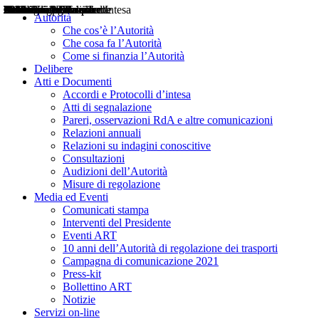
Delibere
Pareri
Consultazioni
Audizioni
Atti di Segnalazione
Accordi e Protocolli d'Intesa
Relazioni annuali
Misure di regolazione
Notizie
Comunicati Stampa
Bollettini ART
Convegni ART
Interviste del Presidente
Articoli in primo piano
Interventi del Presidente
2004
2005
2010
2013
2014
2015
2016
2017
2018
2019
202
2020
2021
2022
2023
2024
2025
2026
Aereo
Marittimo
Terrestre
Autorità
Che cos’è l’Autorità
Che cosa fa l’Autorità
Come si finanzia l’Autorità
Delibere
Atti e Documenti
Accordi e Protocolli d’intesa
Atti di segnalazione
Pareri, osservazioni RdA e altre comunicazioni
Relazioni annuali
Relazioni su indagini conoscitive
Consultazioni
Audizioni dell’Autorità
Misure di regolazione
Media ed Eventi
Comunicati stampa
Interventi del Presidente
Eventi ART
10 anni dell’Autorità di regolazione dei trasporti
Campagna di comunicazione 2021
Press-kit
Bollettino ART
Notizie
Servizi on-line