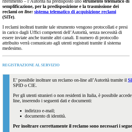
riferimento – l’Autorità ha predisposto uno
strumento telematico di
semplificazione, per la predisposizione e la trasmissione
dei
reclami
on line:
sistema telematico di acquisizione reclami
(SiTe)
.
I reclami inoltrati tramite tale strumento vengono protocollati e presi
in carico dagli Uffici competenti dell’Autorità, senza necessità di
essere inviate anche tramite altri canali. Il numero di protocollo
attribuito verrà comunicato agli utenti registrati tramite il sistema
medesimo.
REGISTRAZIONE AL SERVIZIO
E’ possibile inoltrare un reclamo on-line all’Autorità tramite il
S
SPID o CIE.
Per gli utenti stranieri o non residenti in Italia, è possibile acced
line, inserendo i seguenti dati e documenti:
indirizzo e-mail;
documento di identità.
Per inoltrare correttamente il reclamo sono necessari i segu