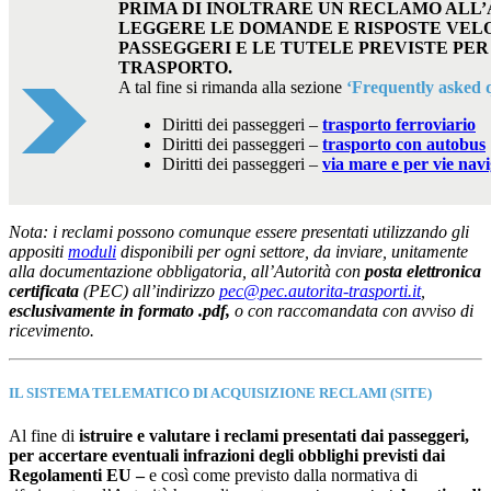
PRIMA DI INOLTRARE UN RECLAMO ALL’A
LEGGERE LE DOMANDE E RISPOSTE VELOC
PASSEGGERI E LE TUTELE PREVISTE PER
TRASPORTO.
A tal fine si rimanda alla sezione
‘Frequently asked 
Diritti dei passeggeri –
trasporto ferroviario
Diritti dei passeggeri –
trasporto con autobus
Diritti dei passeggeri –
via mare e per vie navi
Nota: i reclami possono comunque essere presentati utilizzando gli
appositi
moduli
disponibili per ogni settore, da inviare, unitamente
alla documentazione obbligatoria, all’Autorità con
posta elettronica
certificata
(PEC) all’indirizzo
pec@pec.autorita-trasporti.it
,
esclusivamente in formato .pdf,
o con raccomandata con avviso di
ricevimento.
IL SISTEMA TELEMATICO DI ACQUISIZIONE RECLAMI (SITE)
Al fine di
istruire e valutare i reclami presentati dai passeggeri,
per accertare eventuali infrazioni degli obblighi previsti dai
Regolamenti EU –
e così come previsto dalla normativa di