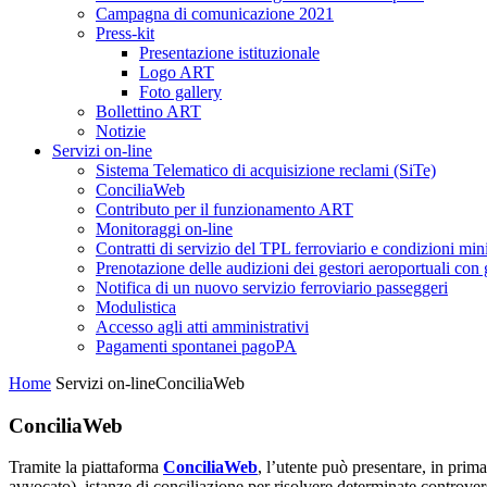
Campagna di comunicazione 2021
Press-kit
Presentazione istituzionale
Logo ART
Foto gallery
Bollettino ART
Notizie
Servizi on-line
Sistema Telematico di acquisizione reclami (SiTe)
ConciliaWeb
Contributo per il funzionamento ART
Monitoraggi on-line
Contratti di servizio del TPL ferroviario e condizioni min
Prenotazione delle audizioni dei gestori aeroportuali con g
Notifica di un nuovo servizio ferroviario passeggeri
Modulistica
Accesso agli atti amministrativi
Pagamenti spontanei pagoPA
Home
Servizi on-line
ConciliaWeb
ConciliaWeb
Tramite la piattaforma
ConciliaWeb
, l’utente può presentare, in prim
avvocato), istanze di conciliazione per risolvere determinate controver