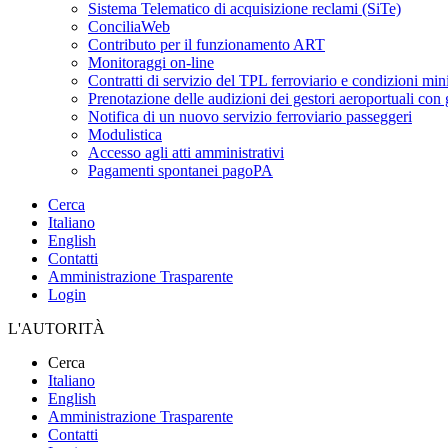
Sistema Telematico di acquisizione reclami (SiTe)
ConciliaWeb
Contributo per il funzionamento ART
Monitoraggi on-line
Contratti di servizio del TPL ferroviario e condizioni min
Prenotazione delle audizioni dei gestori aeroportuali con g
Notifica di un nuovo servizio ferroviario passeggeri
Modulistica
Accesso agli atti amministrativi
Pagamenti spontanei pagoPA
Cerca
Italiano
English
Contatti
Amministrazione Trasparente
Login
L'AUTORITÀ
Cerca
Italiano
English
Amministrazione Trasparente
Contatti