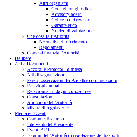
Altri organismi
Consigliere giuridico
Advisory board
Collegio dei revisori
Garante etico
Nucleo di valutazione
Che cosa fa l’Autorità
Normativa di riferimento
Regolamenti
Come si finanzia l’Autorità
Delibere
Atti e Documenti
Accordi e Protocolli d’intesa
Atti di segnalazione
Pareri, osservazioni RdA e altre comunicazioni
Relazioni annuali
Relazioni su indagini conoscitive
Consultazioni
Audizioni dell’Autorità
Misure di regolazione
Media ed Eventi
Comunicati stampa
Interventi del Presidente
Eventi ART
10 anni dell’Autorità di regolazione dei trasporti