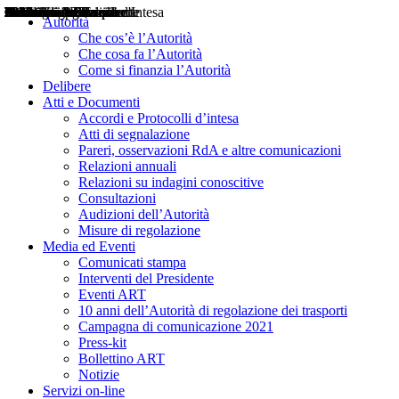
Delibere
Pareri
Consultazioni
Audizioni
Atti di Segnalazione
Accordi e Protocolli d'Intesa
Relazioni annuali
Misure di regolazione
Notizie
Comunicati Stampa
Bollettini ART
Convegni ART
Interviste del Presidente
Articoli in primo piano
Interventi del Presidente
2004
2005
2010
2013
2014
2015
2016
2017
2018
2019
202
2020
2021
2022
2023
2024
2025
2026
Aereo
Marittimo
Terrestre
Autorità
Che cos’è l’Autorità
Che cosa fa l’Autorità
Come si finanzia l’Autorità
Delibere
Atti e Documenti
Accordi e Protocolli d’intesa
Atti di segnalazione
Pareri, osservazioni RdA e altre comunicazioni
Relazioni annuali
Relazioni su indagini conoscitive
Consultazioni
Audizioni dell’Autorità
Misure di regolazione
Media ed Eventi
Comunicati stampa
Interventi del Presidente
Eventi ART
10 anni dell’Autorità di regolazione dei trasporti
Campagna di comunicazione 2021
Press-kit
Bollettino ART
Notizie
Servizi on-line