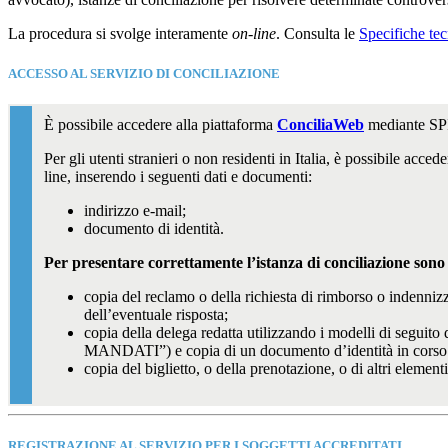
La procedura si svolge interamente
on-line
. Consulta le
Specifiche tec
ACCESSO AL SERVIZIO DI CONCILIAZIONE
È possibile accedere alla piattaforma
ConciliaWeb
mediante SP
Per gli utenti stranieri o non residenti in Italia, è possibile acced
line, inserendo i seguenti dati e documenti:
indirizzo e-mail;
documento di identità.
Per presentare correttamente l’istanza di conciliazione sono
copia del reclamo o della richiesta di rimborso o indennizz
dell’eventuale risposta;
copia della delega redatta utilizzando i modelli di segui
MANDATI”) e copia di un documento d’identità in corso di
copia del biglietto, o della prenotazione, o di altri element
REGISTRAZIONE AL SERVIZIO PER I SOGGETTI ACCREDITATI