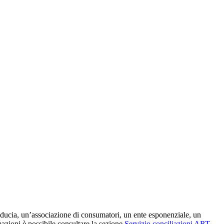
 fiducia, un’associazione di consumatori, un ente esponenziale, un
mazioni è possibile consultare la sezione
Servizio conciliazioni ART
.