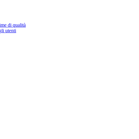
ime di qualità
li utenti