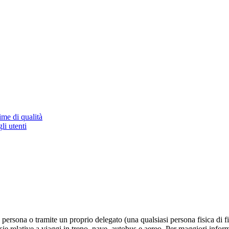
ime di qualità
li utenti
a persona o tramite un proprio delegato (una qualsiasi persona fisica di
sie relative a viaggi in treno, nave, autobus e aereo. Per maggiori infor