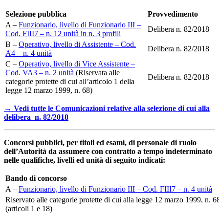
Selezione pubblica
Provvedimento
A –
Funzionario, livello di Funzionario III –
Delibera n. 82/2018
Cod. FIII7 – n. 12 unità in n. 3 profili
B –
Operativo, livello di Assistente – Cod.
Delibera n. 82/2018
A4 – n. 4 unità
C –
Operativo, livello di Vice Assistente –
Cod. VA3 – n. 2 unità
(Riservata alle
Delibera n. 82/2018
categorie protette di cui all’articolo 1 della
legge 12 marzo 1999, n. 68)
→ Vedi tutte le Comunicazioni relative alla selezione di cui alla
delibera n. 82/2018
Concorsi pubblici, per titoli ed esami, di personale di ruolo
dell’Autorità da assumere con contratto a tempo indeterminato
nelle qualifiche, livelli ed unità di seguito indicati:
Bando di concorso
A –
Funzionario, livello di Funzionario III – Cod. FIII7 – n. 4 unità
Riservato alle categorie protette di cui alla legge 12 marzo 1999, n. 6
(articoli 1 e 18)