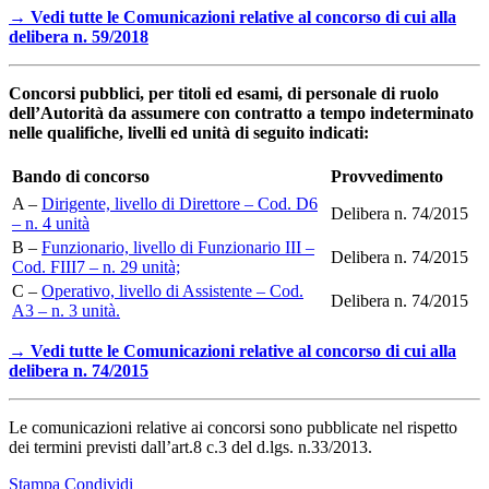
→ Vedi tutte le Comunicazioni relative al concorso di cui alla
delibera n. 59/2018
Concorsi pubblici, per titoli ed esami, di personale di ruolo
dell’Autorità da assumere con contratto a tempo indeterminato
nelle qualifiche, livelli ed unità di seguito indicati:
Bando di concorso
Provvedimento
A –
Dirigente, livello di Direttore – Cod. D6
Delibera n. 74/2015
– n. 4 unità
B –
Funzionario, livello di Funzionario III –
Delibera n. 74/2015
Cod. FIII7 – n. 29 unità;
C –
Operativo, livello di Assistente – Cod.
Delibera n. 74/2015
A3 – n. 3 unità.
→ Vedi tutte le Comunicazioni relative al concorso di cui alla
delibera n. 74/2015
Le comunicazioni relative ai concorsi sono pubblicate nel rispetto
dei termini previsti dall’art.8 c.3 del d.lgs. n.33/2013.
Stampa
Condividi