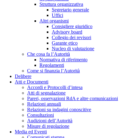
Struttura organizzativa
Segretario generale
Uffici
Altri organismi
Consigliere giuridico
Advisory board
Collegio dei revisori
Garante etico
Nucleo di valutazione
Che cosa fa l’Autorità
Normativa di riferimento
Regolamenti
Come si finanzia l’Autorità
Delibere
Atti e Documenti
Accordi e Protocolli d’intesa
Atti di segnalazione
Pareri, osservazioni RdA e altre comunicazioni
Relazioni annuali
Relazioni su indagini conoscitive
Consultazioni
Audizioni dell’Autorità
Misure di regolazione
Media ed Eventi
Comunicati stampa