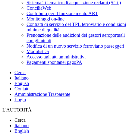
Sistema Telematico di acquisizione reclami (SiTe)
ConciliaWeb
Contributo per il funzionamento ART
Monitoraggi on-line
Contratti di servizio del TPL ferroviario e condizioni
minime di qualità
Prenotazione delle audizioni dei gestori aeroportuali
con gli utenti
Notifica di un nuovo servizio ferroviario passeggeri
Modulistica
Accesso agli atti amministrativi
Pagamenti spontanei pagoPA
Cerca
Italiano
English
Contatti
Amministrazione Trasparente
Login
L'AUTORITÀ
Cerca
Italiano
English