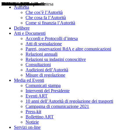
Delibere
Pareri
Consultazioni
Audizioni
Atti di Segnalazione
Accordi e Protocolli d'Intesa
Relazioni annuali
Misure di regolazione
Notizie
Comunicati Stampa
Bollettini ART
Convegni ART
Interviste del Presidente
Articoli in primo piano
Interventi del Presidente
2004
2005
2010
2013
2014
2015
2016
2017
2018
2019
202
2020
2021
2022
2023
2024
2025
2026
Aereo
Marittimo
Terrestre
Autorità
Che cos’è l’Autorità
Che cosa fa l’Autorità
Come si finanzia l’Autorità
Delibere
Atti e Documenti
Accordi e Protocolli d’intesa
Atti di segnalazione
Pareri, osservazioni RdA e altre comunicazioni
Relazioni annuali
Relazioni su indagini conoscitive
Consultazioni
Audizioni dell’Autorità
Misure di regolazione
Media ed Eventi
Comunicati stampa
Interventi del Presidente
Eventi ART
10 anni dell’Autorità di regolazione dei trasporti
Campagna di comunicazione 2021
Press-kit
Bollettino ART
Notizie
Servizi on-line