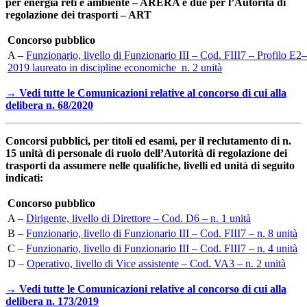
per energia reti e ambiente – ARERA e due per l’Autorità di
regolazione dei trasporti – ART
Concorso pubblico
A –
Funzionario, livello di Funzionario III – Cod. FIII7 – Profilo E2–
2019 laureato in discipline economiche n. 2 unità
→ Vedi tutte le Comunicazioni relative al concorso di cui alla
delibera n. 68/2020
Concorsi pubblici, per titoli ed esami, per il reclutamento di n.
15 unità di personale di ruolo dell’Autorità di regolazione dei
trasporti da assumere nelle qualifiche, livelli ed unità di seguito
indicati:
Concorso pubblico
A –
Dirigente, livello di Direttore – Cod. D6 – n. 1 unità
B –
Funzionario, livello di Funzionario III – Cod. FIII7 – n. 8 unità
C –
Funzionario, livello di Funzionario III – Cod. FIII7 – n. 4 unità
D –
Operativo, livello di Vice assistente – Cod. VA3 – n. 2 unità
→ Vedi tutte le Comunicazioni relative al concorso di cui alla
delibera n. 173/2019