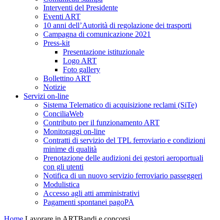
Interventi del Presidente
Eventi ART
10 anni dell’Autorità di regolazione dei trasporti
Campagna di comunicazione 2021
Press-kit
Presentazione istituzionale
Logo ART
Foto gallery
Bollettino ART
Notizie
Servizi on-line
Sistema Telematico di acquisizione reclami (SiTe)
ConciliaWeb
Contributo per il funzionamento ART
Monitoraggi on-line
Contratti di servizio del TPL ferroviario e condizioni
minime di qualità
Prenotazione delle audizioni dei gestori aeroportuali
con gli utenti
Notifica di un nuovo servizio ferroviario passeggeri
Modulistica
Accesso agli atti amministrativi
Pagamenti spontanei pagoPA
Home
Lavorare in ART
Bandi e concorsi