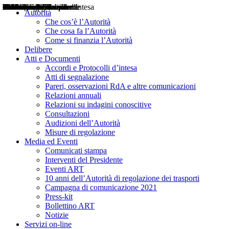
Delibere
Pareri
Consultazioni
Audizioni
Atti di Segnalazione
Accordi e Protocolli d'Intesa
Relazioni annuali
Misure di regolazione
Notizie
Comunicati Stampa
Bollettini ART
Convegni ART
Interviste del Presidente
Articoli in primo piano
Interventi del Presidente
2004
2005
2010
2013
2014
2015
2016
2017
2018
2019
202
2020
2021
2022
2023
2024
2025
2026
Aereo
Marittimo
Terrestre
Autorità
Che cos’è l’Autorità
Che cosa fa l’Autorità
Come si finanzia l’Autorità
Delibere
Atti e Documenti
Accordi e Protocolli d’intesa
Atti di segnalazione
Pareri, osservazioni RdA e altre comunicazioni
Relazioni annuali
Relazioni su indagini conoscitive
Consultazioni
Audizioni dell’Autorità
Misure di regolazione
Media ed Eventi
Comunicati stampa
Interventi del Presidente
Eventi ART
10 anni dell’Autorità di regolazione dei trasporti
Campagna di comunicazione 2021
Press-kit
Bollettino ART
Notizie
Servizi on-line