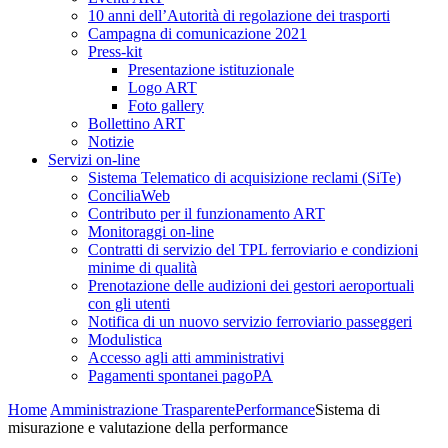
10 anni dell’Autorità di regolazione dei trasporti
Campagna di comunicazione 2021
Press-kit
Presentazione istituzionale
Logo ART
Foto gallery
Bollettino ART
Notizie
Servizi on-line
Sistema Telematico di acquisizione reclami (SiTe)
ConciliaWeb
Contributo per il funzionamento ART
Monitoraggi on-line
Contratti di servizio del TPL ferroviario e condizioni
minime di qualità
Prenotazione delle audizioni dei gestori aeroportuali
con gli utenti
Notifica di un nuovo servizio ferroviario passeggeri
Modulistica
Accesso agli atti amministrativi
Pagamenti spontanei pagoPA
Home
Amministrazione Trasparente
Performance
Sistema di
misurazione e valutazione della performance