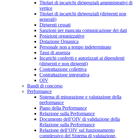
Titolari di incarichi dirigenziali amministrativi di
vertice
Titolari di incarichi dirigenziali (dirigenti non
generali)
Dirigenti cessati
Sanzioni per mancata comunicazione dei dati
Posizioni organizzative
Dotazione Organica
Personale non a tempo indeterminato
Tassi di assenza
Incarichi conferiti e autorizzati ai dipendenti
(dirigenti e non dirigenti)
Contrattazione collettiva
Contrattazione integrativa
OIV
Bandi di concorso
Performance
Sistema di misurazione e valutazione della
performance
Piano della Performance
Relazione sulla Performance
Documento dell’OIV di validazione della
Relazione sulla Performance
Relazione dell’OIV sul funzionamento
complessivo del Sistema di valutazione,