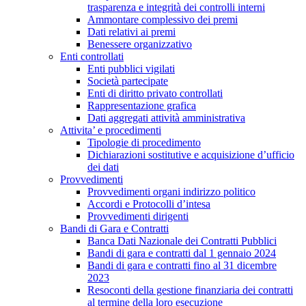
trasparenza e integrità dei controlli interni
Ammontare complessivo dei premi
Dati relativi ai premi
Benessere organizzativo
Enti controllati
Enti pubblici vigilati
Società partecipate
Enti di diritto privato controllati
Rappresentazione grafica
Dati aggregati attività amministrativa
Attivita’ e procedimenti
Tipologie di procedimento
Dichiarazioni sostitutive e acquisizione d’ufficio
dei dati
Provvedimenti
Provvedimenti organi indirizzo politico
Accordi e Protocolli d’intesa
Provvedimenti dirigenti
Bandi di Gara e Contratti
Banca Dati Nazionale dei Contratti Pubblici
Bandi di gara e contratti dal 1 gennaio 2024
Bandi di gara e contratti fino al 31 dicembre
2023
Resoconti della gestione finanziaria dei contratti
al termine della loro esecuzione