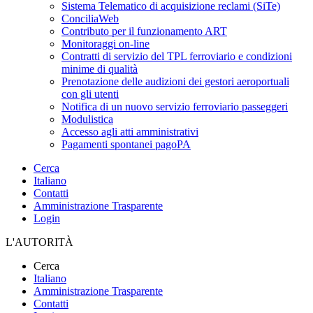
Sistema Telematico di acquisizione reclami (SiTe)
ConciliaWeb
Contributo per il funzionamento ART
Monitoraggi on-line
Contratti di servizio del TPL ferroviario e condizioni
minime di qualità
Prenotazione delle audizioni dei gestori aeroportuali
con gli utenti
Notifica di un nuovo servizio ferroviario passeggeri
Modulistica
Accesso agli atti amministrativi
Pagamenti spontanei pagoPA
Cerca
Italiano
Contatti
Amministrazione Trasparente
Login
L'AUTORITÀ
Cerca
Italiano
Amministrazione Trasparente
Contatti