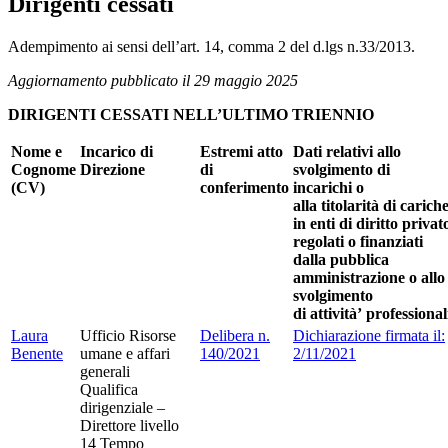
Dirigenti cessati
Adempimento ai sensi dell’art. 14, comma 2 del d.lgs n.33/2013.
Aggiornamento pubblicato il 29 maggio 2025
DIRIGENTI CESSATI NELL’ULTIMO TRIENNIO
Nome e
Incarico di
Estremi atto
Dati relativi allo
Cognome
Direzione
di
svolgimento di
(CV)
conferimento
incarichi o
alla titolarità di carich
in enti di diritto privat
regolati o finanziati
dalla pubblica
amministrazione o allo
svolgimento
di attività’ professional
Laura
Ufficio Risorse
Delibera n.
Dichiarazione firmata il:
Benente
umane e affari
140/2021
2/11/2021
generali
Qualifica
dirigenziale –
Direttore livello
14 Tempo