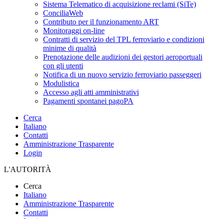
Sistema Telematico di acquisizione reclami (SiTe)
ConciliaWeb
Contributo per il funzionamento ART
Monitoraggi on-line
Contratti di servizio del TPL ferroviario e condizioni
minime di qualità
Prenotazione delle audizioni dei gestori aeroportuali
con gli utenti
Notifica di un nuovo servizio ferroviario passeggeri
Modulistica
Accesso agli atti amministrativi
Pagamenti spontanei pagoPA
Cerca
Italiano
Contatti
Amministrazione Trasparente
Login
L'AUTORITÀ
Cerca
Italiano
Amministrazione Trasparente
Contatti