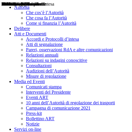
Delibere
Pareri
Consultazioni
Audizioni
Atti di Segnalazione
Accordi e Protocolli d'Intesa
Relazioni annuali
Misure di regolazione
Notizie
Comunicati Stampa
Bollettini ART
Convegni ART
Interviste del Presidente
Articoli in primo piano
Interventi del Presidente
2004
2005
2010
2013
2014
2015
2016
2017
2018
2019
202
2020
2021
2022
2023
2024
2025
2026
Aereo
Marittimo
Terrestre
Autorità
Che cos’è l’Autorità
Che cosa fa l’Autorità
Come si finanzia l’Autorità
Delibere
Atti e Documenti
Accordi e Protocolli d’intesa
Atti di segnalazione
Pareri, osservazioni RdA e altre comunicazioni
Relazioni annuali
Relazioni su indagini conoscitive
Consultazioni
Audizioni dell’Autorità
Misure di regolazione
Media ed Eventi
Comunicati stampa
Interventi del Presidente
Eventi ART
10 anni dell’Autorità di regolazione dei trasporti
Campagna di comunicazione 2021
Press-kit
Bollettino ART
Notizie
Servizi on-line