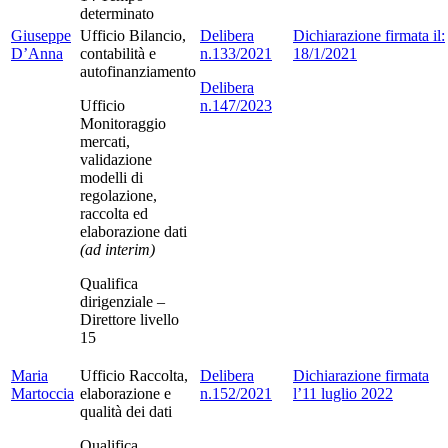
determinato
Giuseppe
Ufficio Bilancio,
Delibera
Dichiarazione firmata il:
D’Anna
contabilità e
n.133/2021
18/1/2021
autofinanziamento
Delibera
Ufficio
n.147/2023
Monitoraggio
mercati,
validazione
modelli di
regolazione,
raccolta ed
elaborazione dati
(ad interim)
Qualifica
dirigenziale –
Direttore livello
15
Maria
Ufficio Raccolta,
Delibera
Dichiarazione firmata
Martoccia
elaborazione e
n.152/2021
l’11 luglio 2022
qualità dei dati
Qualifica