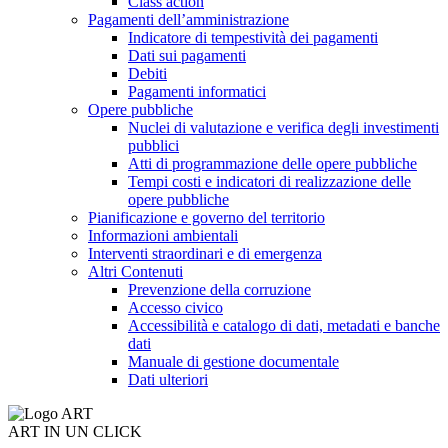
Class action
Pagamenti dell’amministrazione
Indicatore di tempestività dei pagamenti
Dati sui pagamenti
Debiti
Pagamenti informatici
Opere pubbliche
Nuclei di valutazione e verifica degli investimenti
pubblici
Atti di programmazione delle opere pubbliche
Tempi costi e indicatori di realizzazione delle
opere pubbliche
Pianificazione e governo del territorio
Informazioni ambientali
Interventi straordinari e di emergenza
Altri Contenuti
Prevenzione della corruzione
Accesso civico
Accessibilità e catalogo di dati, metadati e banche
dati
Manuale di gestione documentale
Dati ulteriori
ART IN UN CLICK