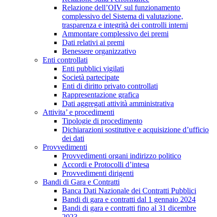
Relazione dell’OIV sul funzionamento
complessivo del Sistema di valutazione,
trasparenza e integrità dei controlli interni
Ammontare complessivo dei premi
Dati relativi ai premi
Benessere organizzativo
Enti controllati
Enti pubblici vigilati
Società partecipate
Enti di diritto privato controllati
Rappresentazione grafica
Dati aggregati attività amministrativa
Attivita’ e procedimenti
Tipologie di procedimento
Dichiarazioni sostitutive e acquisizione d’ufficio
dei dati
Provvedimenti
Provvedimenti organi indirizzo politico
Accordi e Protocolli d’intesa
Provvedimenti dirigenti
Bandi di Gara e Contratti
Banca Dati Nazionale dei Contratti Pubblici
Bandi di gara e contratti dal 1 gennaio 2024
Bandi di gara e contratti fino al 31 dicembre
2023