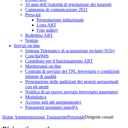
10 anni dell’Autorità di regolazione dei trasporti
Campagna di comunicazione 2021
Press-kit
Presentazione istituzionale
Logo ART
Foto gallery
Bollettino ART
Notizie
Servizi on-line
Sistema Telematico di acquisizione reclami (SiTe)
ConciliaWeb
Contributo per il funzionamento ART
Monitoraggi on-line
Contratti di servizio del TPL ferroviario e condizioni
minime di qualità
Prenotazione delle audizioni dei gestori aeroportuali
con gli utenti
Notifica di un nuovo servizio ferroviario passeggeri
Modulistica
Accesso agli atti amministrativi
Pagamenti spontanei pagoPA
Home
Amministrazione Trasparente
Personale
Dirigenti cessati