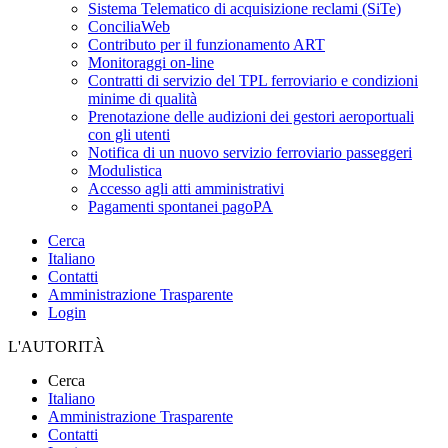
Sistema Telematico di acquisizione reclami (SiTe)
ConciliaWeb
Contributo per il funzionamento ART
Monitoraggi on-line
Contratti di servizio del TPL ferroviario e condizioni
minime di qualità
Prenotazione delle audizioni dei gestori aeroportuali
con gli utenti
Notifica di un nuovo servizio ferroviario passeggeri
Modulistica
Accesso agli atti amministrativi
Pagamenti spontanei pagoPA
Cerca
Italiano
Contatti
Amministrazione Trasparente
Login
L'AUTORITÀ
Cerca
Italiano
Amministrazione Trasparente
Contatti