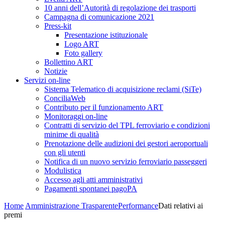
10 anni dell’Autorità di regolazione dei trasporti
Campagna di comunicazione 2021
Press-kit
Presentazione istituzionale
Logo ART
Foto gallery
Bollettino ART
Notizie
Servizi on-line
Sistema Telematico di acquisizione reclami (SiTe)
ConciliaWeb
Contributo per il funzionamento ART
Monitoraggi on-line
Contratti di servizio del TPL ferroviario e condizioni
minime di qualità
Prenotazione delle audizioni dei gestori aeroportuali
con gli utenti
Notifica di un nuovo servizio ferroviario passeggeri
Modulistica
Accesso agli atti amministrativi
Pagamenti spontanei pagoPA
Home
Amministrazione Trasparente
Performance
Dati relativi ai
premi