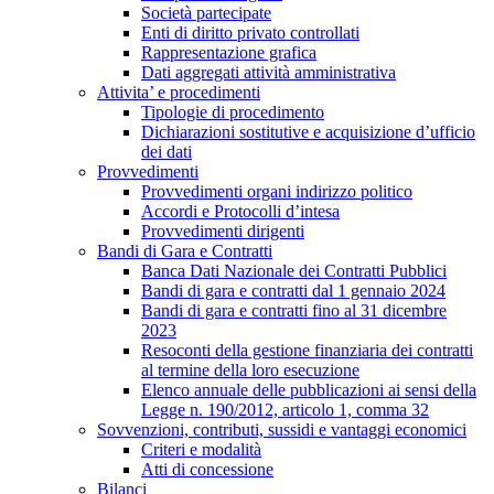
Società partecipate
Enti di diritto privato controllati
Rappresentazione grafica
Dati aggregati attività amministrativa
Attivita’ e procedimenti
Tipologie di procedimento
Dichiarazioni sostitutive e acquisizione d’ufficio
dei dati
Provvedimenti
Provvedimenti organi indirizzo politico
Accordi e Protocolli d’intesa
Provvedimenti dirigenti
Bandi di Gara e Contratti
Banca Dati Nazionale dei Contratti Pubblici
Bandi di gara e contratti dal 1 gennaio 2024
Bandi di gara e contratti fino al 31 dicembre
2023
Resoconti della gestione finanziaria dei contratti
al termine della loro esecuzione
Elenco annuale delle pubblicazioni ai sensi della
Legge n. 190/2012, articolo 1, comma 32
Sovvenzioni, contributi, sussidi e vantaggi economici
Criteri e modalità
Atti di concessione
Bilanci