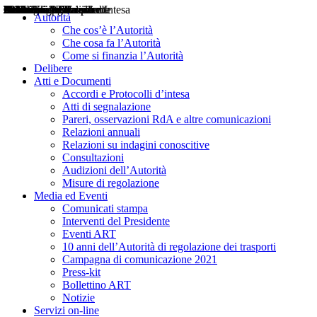
Delibere
Pareri
Consultazioni
Audizioni
Atti di Segnalazione
Accordi e Protocolli d'Intesa
Relazioni annuali
Misure di regolazione
Notizie
Comunicati Stampa
Bollettini ART
Convegni ART
Interviste del Presidente
Articoli in primo piano
Interventi del Presidente
2004
2005
2010
2013
2014
2015
2016
2017
2018
2019
202
2020
2021
2022
2023
2024
2025
2026
Aereo
Marittimo
Terrestre
Autorità
Che cos’è l’Autorità
Che cosa fa l’Autorità
Come si finanzia l’Autorità
Delibere
Atti e Documenti
Accordi e Protocolli d’intesa
Atti di segnalazione
Pareri, osservazioni RdA e altre comunicazioni
Relazioni annuali
Relazioni su indagini conoscitive
Consultazioni
Audizioni dell’Autorità
Misure di regolazione
Media ed Eventi
Comunicati stampa
Interventi del Presidente
Eventi ART
10 anni dell’Autorità di regolazione dei trasporti
Campagna di comunicazione 2021
Press-kit
Bollettino ART
Notizie
Servizi on-line