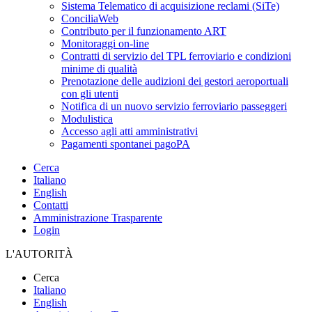
Sistema Telematico di acquisizione reclami (SiTe)
ConciliaWeb
Contributo per il funzionamento ART
Monitoraggi on-line
Contratti di servizio del TPL ferroviario e condizioni
minime di qualità
Prenotazione delle audizioni dei gestori aeroportuali
con gli utenti
Notifica di un nuovo servizio ferroviario passeggeri
Modulistica
Accesso agli atti amministrativi
Pagamenti spontanei pagoPA
Cerca
Italiano
English
Contatti
Amministrazione Trasparente
Login
L'AUTORITÀ
Cerca
Italiano
English