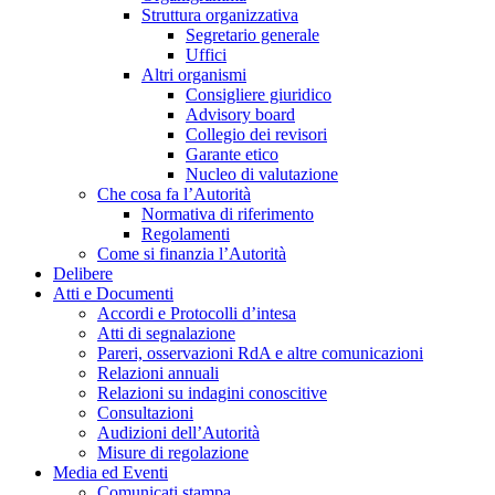
Struttura organizzativa
Segretario generale
Uffici
Altri organismi
Consigliere giuridico
Advisory board
Collegio dei revisori
Garante etico
Nucleo di valutazione
Che cosa fa l’Autorità
Normativa di riferimento
Regolamenti
Come si finanzia l’Autorità
Delibere
Atti e Documenti
Accordi e Protocolli d’intesa
Atti di segnalazione
Pareri, osservazioni RdA e altre comunicazioni
Relazioni annuali
Relazioni su indagini conoscitive
Consultazioni
Audizioni dell’Autorità
Misure di regolazione
Media ed Eventi
Comunicati stampa