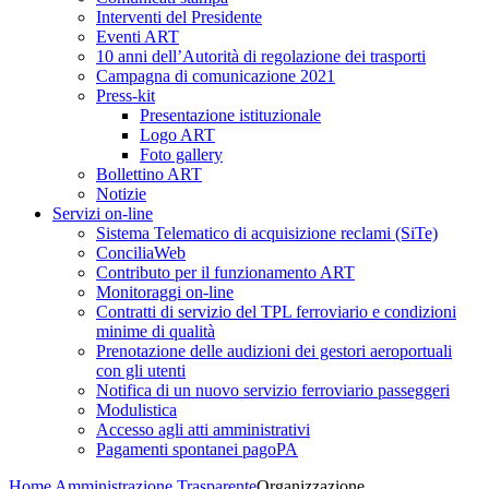
Interventi del Presidente
Eventi ART
10 anni dell’Autorità di regolazione dei trasporti
Campagna di comunicazione 2021
Press-kit
Presentazione istituzionale
Logo ART
Foto gallery
Bollettino ART
Notizie
Servizi on-line
Sistema Telematico di acquisizione reclami (SiTe)
ConciliaWeb
Contributo per il funzionamento ART
Monitoraggi on-line
Contratti di servizio del TPL ferroviario e condizioni
minime di qualità
Prenotazione delle audizioni dei gestori aeroportuali
con gli utenti
Notifica di un nuovo servizio ferroviario passeggeri
Modulistica
Accesso agli atti amministrativi
Pagamenti spontanei pagoPA
Home
Amministrazione Trasparente
Organizzazione