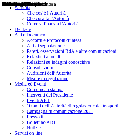
Delibere
Pareri
Consultazioni
Audizioni
Atti di Segnalazione
Accordi e Protocolli d'Intesa
Relazioni annuali
Misure di regolazione
Notizie
Comunicati Stampa
Bollettini ART
Convegni ART
Interviste del Presidente
Articoli in primo piano
Interventi del Presidente
2004
2005
2010
2013
2014
2015
2016
2017
2018
2019
202
2020
2021
2022
2023
2024
2025
2026
Aereo
Marittimo
Terrestre
Autorità
Che cos’è l’Autorità
Che cosa fa l’Autorità
Come si finanzia l’Autorità
Delibere
Atti e Documenti
Accordi e Protocolli d’intesa
Atti di segnalazione
Pareri, osservazioni RdA e altre comunicazioni
Relazioni annuali
Relazioni su indagini conoscitive
Consultazioni
Audizioni dell’Autorità
Misure di regolazione
Media ed Eventi
Comunicati stampa
Interventi del Presidente
Eventi ART
10 anni dell’Autorità di regolazione dei trasporti
Campagna di comunicazione 2021
Press-kit
Bollettino ART
Notizie
Servizi on-line