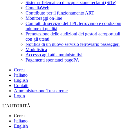
Sistema Telematico di acquisizione reclami (SiTe)
ConciliaWeb
Contributo per il funzionamento ART
Monitoraggi on-line
Contratti di servizio del TPL ferroviario e condizioni
minime di qualità
Prenotazione delle audizioni dei gestori aeroportuali
con gli utenti
Notifica di un nuovo servizio ferroviario passeggeri
Modulistica
Accesso agli atti amministrativi
Pagamenti spontanei pagoPA
Cerca
Italiano
English
Contatti
Amministrazione Trasparente
Login
L'AUTORITÀ
Cerca
Italiano
English