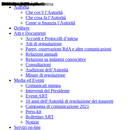
Delibere
Pareri
Consultazioni
Audizioni
Atti di Segnalazione
Accordi e Protocolli d'Intesa
Relazioni annuali
Misure di regolazione
Notizie
Comunicati Stampa
Bollettini ART
Convegni ART
Interviste del Presidente
Articoli in primo piano
Interventi del Presidente
2004
2005
2010
2013
2014
2015
2016
2017
2018
2019
202
2020
2021
2022
2023
2024
2025
2026
Aereo
Marittimo
Terrestre
Autorità
Che cos’è l’Autorità
Che cosa fa l’Autorità
Come si finanzia l’Autorità
Delibere
Atti e Documenti
Accordi e Protocolli d’intesa
Atti di segnalazione
Pareri, osservazioni RdA e altre comunicazioni
Relazioni annuali
Relazioni su indagini conoscitive
Consultazioni
Audizioni dell’Autorità
Misure di regolazione
Media ed Eventi
Comunicati stampa
Interventi del Presidente
Eventi ART
10 anni dell’Autorità di regolazione dei trasporti
Campagna di comunicazione 2021
Press-kit
Bollettino ART
Notizie
Servizi on-line