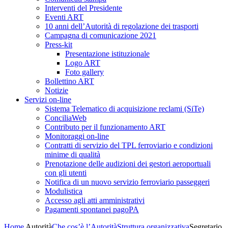
Interventi del Presidente
Eventi ART
10 anni dell’Autorità di regolazione dei trasporti
Campagna di comunicazione 2021
Press-kit
Presentazione istituzionale
Logo ART
Foto gallery
Bollettino ART
Notizie
Servizi on-line
Sistema Telematico di acquisizione reclami (SiTe)
ConciliaWeb
Contributo per il funzionamento ART
Monitoraggi on-line
Contratti di servizio del TPL ferroviario e condizioni
minime di qualità
Prenotazione delle audizioni dei gestori aeroportuali
con gli utenti
Notifica di un nuovo servizio ferroviario passeggeri
Modulistica
Accesso agli atti amministrativi
Pagamenti spontanei pagoPA
Home
Autorità
Che cos’è l’Autorità
Struttura organizzativa
Segretario