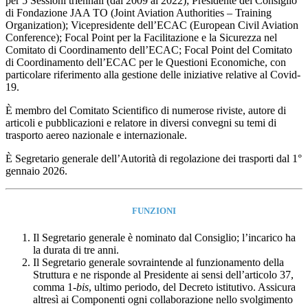
per 5 Sessioni triennali (dal 2009 al 2022); Presidente del Consiglio
di Fondazione JAA TO (Joint Aviation Authorities – Training
Organization); Vicepresidente dell’ECAC (European Civil Aviation
Conference); Focal Point per la Facilitazione e la Sicurezza nel
Comitato di Coordinamento dell’ECAC; Focal Point del Comitato
di Coordinamento dell’ECAC per le Questioni Economiche, con
particolare riferimento alla gestione delle iniziative relative al Covid-
19.
È membro del Comitato Scientifico di numerose riviste, autore di
articoli e pubblicazioni e relatore in diversi convegni su temi di
trasporto aereo nazionale e internazionale.
È Segretario generale dell’Autorità di regolazione dei trasporti dal 1°
gennaio 2026.
FUNZIONI
Il Segretario generale è nominato dal Consiglio; l’incarico ha
la durata di tre anni.
Il Segretario generale sovraintende al funzionamento della
Struttura e ne risponde al Presidente ai sensi dell’articolo 37,
comma 1-
bis
, ultimo periodo, del Decreto istitutivo. Assicura
altresì ai Componenti ogni collaborazione nello svolgimento