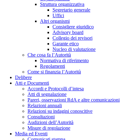
Struttura organizzativa
Segretario generale
Uffici
Altri organismi
Consigliere giuridico
Advisory board
Collegio dei revisori
Garante etico
Nucleo di valutazione
Che cosa fa l’Autorità
Normativa di riferimento
Regolamenti
Come si finanzia l’Autorità
Delibere
Atti e Documenti
Accordi e Protocolli d’intesa
Atti di segnalazione
Pareri, osservazioni RdA e altre comunicazioni
Relazioni annuali
Relazioni su indagini conoscitive
Consultazioni
Audizioni dell’Autorità
Misure di regolazione
Media ed Eventi
Comunicati stampa