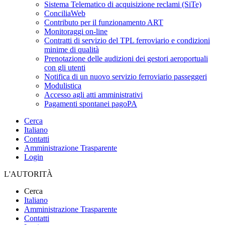
Sistema Telematico di acquisizione reclami (SiTe)
ConciliaWeb
Contributo per il funzionamento ART
Monitoraggi on-line
Contratti di servizio del TPL ferroviario e condizioni
minime di qualità
Prenotazione delle audizioni dei gestori aeroportuali
con gli utenti
Notifica di un nuovo servizio ferroviario passeggeri
Modulistica
Accesso agli atti amministrativi
Pagamenti spontanei pagoPA
Cerca
Italiano
Contatti
Amministrazione Trasparente
Login
L'AUTORITÀ
Cerca
Italiano
Amministrazione Trasparente
Contatti