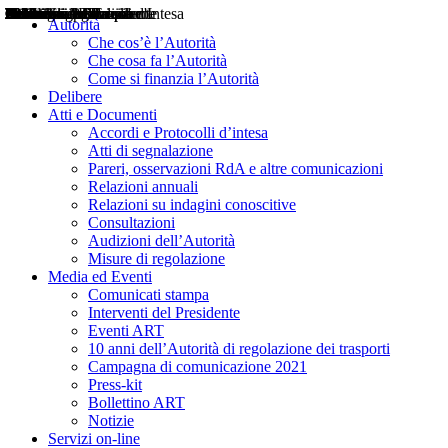
Delibere
Pareri
Consultazioni
Audizioni
Atti di Segnalazione
Accordi e Protocolli d'Intesa
Relazioni annuali
Misure di regolazione
Notizie
Comunicati Stampa
Bollettini ART
Convegni ART
Interviste del Presidente
Articoli in primo piano
Interventi del Presidente
2004
2005
2010
2013
2014
2015
2016
2017
2018
2019
202
2020
2021
2022
2023
2024
2025
2026
Aereo
Marittimo
Terrestre
Autorità
Che cos’è l’Autorità
Che cosa fa l’Autorità
Come si finanzia l’Autorità
Delibere
Atti e Documenti
Accordi e Protocolli d’intesa
Atti di segnalazione
Pareri, osservazioni RdA e altre comunicazioni
Relazioni annuali
Relazioni su indagini conoscitive
Consultazioni
Audizioni dell’Autorità
Misure di regolazione
Media ed Eventi
Comunicati stampa
Interventi del Presidente
Eventi ART
10 anni dell’Autorità di regolazione dei trasporti
Campagna di comunicazione 2021
Press-kit
Bollettino ART
Notizie
Servizi on-line