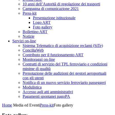
10 anni dell’Autorità di regolazione dei trasporti
Campagna di comunicazione 2021
Press-kit
Presentazione istituzionale
Logo ART
Foto gallery
Bollettino ART
Notizie
Servizi on-line
Sistema Telematico di acquisizione reclami (SiTe)
ConciliaWeb
Contributo per il funzionamento ART
Monitoraggi on-line
Contratti di servizio del TPL ferroviario e condizioni
minime di qualità
Prenotazione delle audizioni dei gestori aeroportuali
con gli utenti
Notifica di un nuovo servizio ferroviario passeggeri
Modulistica
Accesso agli atti amministrativi
Pagamenti spontanei pagoPA
Home
Media ed Eventi
Press-kit
Foto gallery