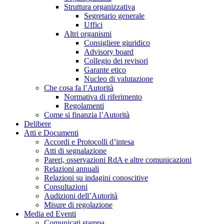
Struttura organizzativa
Segretario generale
Uffici
Altri organismi
Consigliere giuridico
Advisory board
Collegio dei revisori
Garante etico
Nucleo di valutazione
Che cosa fa l’Autorità
Normativa di riferimento
Regolamenti
Come si finanzia l’Autorità
Delibere
Atti e Documenti
Accordi e Protocolli d’intesa
Atti di segnalazione
Pareri, osservazioni RdA e altre comunicazioni
Relazioni annuali
Relazioni su indagini conoscitive
Consultazioni
Audizioni dell’Autorità
Misure di regolazione
Media ed Eventi
Comunicati stampa