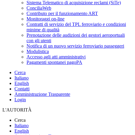
Sistema Telematico di acquisizione reclami (SiTe)
ConciliaWeb
Contributo per il funzionamento ART
Monitoraggi on-line
Contratti di servizio del TPL ferroviario e condizioni
minime di qualità
Prenotazione delle audizioni dei gestori aeroportuali
con gli utenti
Notifica di un nuovo servizio ferroviario passeggeri
Modulistica
Accesso agli atti amministrativi
Pagamenti spontanei pagoPA
Cerca
Italiano
English
Contatti
Amministrazione Trasparente
Login
L'AUTORITÀ
Cerca
Italiano
English