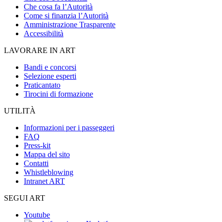
Che cosa fa l’Autorità
Come si finanzia l’Autorità
Amministrazione Trasparente
Accessibilità
LAVORARE IN ART
Bandi e concorsi
Selezione esperti
Praticantato
Tirocini di formazione
UTILITÀ
Informazioni per i passeggeri
FAQ
Press-kit
Mappa del sito
Contatti
Whistleblowing
Intranet ART
SEGUI ART
Youtube