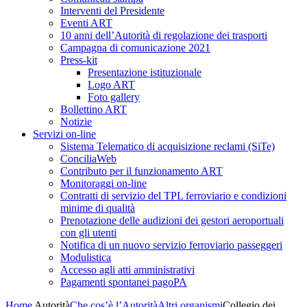
Interventi del Presidente
Eventi ART
10 anni dell’Autorità di regolazione dei trasporti
Campagna di comunicazione 2021
Press-kit
Presentazione istituzionale
Logo ART
Foto gallery
Bollettino ART
Notizie
Servizi on-line
Sistema Telematico di acquisizione reclami (SiTe)
ConciliaWeb
Contributo per il funzionamento ART
Monitoraggi on-line
Contratti di servizio del TPL ferroviario e condizioni
minime di qualità
Prenotazione delle audizioni dei gestori aeroportuali
con gli utenti
Notifica di un nuovo servizio ferroviario passeggeri
Modulistica
Accesso agli atti amministrativi
Pagamenti spontanei pagoPA
Home
Autorità
Che cos’è l’Autorità
Altri organismi
Collegio dei