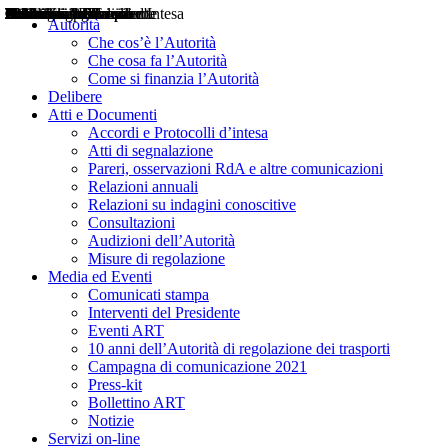
Delibere
Pareri
Consultazioni
Audizioni
Atti di Segnalazione
Accordi e Protocolli d'Intesa
Relazioni annuali
Misure di regolazione
Notizie
Comunicati Stampa
Bollettini ART
Convegni ART
Interviste del Presidente
Articoli in primo piano
Interventi del Presidente
2004
2005
2010
2013
2014
2015
2016
2017
2018
2019
202
2020
2021
2022
2023
2024
2025
2026
Aereo
Marittimo
Terrestre
Autorità
Che cos’è l’Autorità
Che cosa fa l’Autorità
Come si finanzia l’Autorità
Delibere
Atti e Documenti
Accordi e Protocolli d’intesa
Atti di segnalazione
Pareri, osservazioni RdA e altre comunicazioni
Relazioni annuali
Relazioni su indagini conoscitive
Consultazioni
Audizioni dell’Autorità
Misure di regolazione
Media ed Eventi
Comunicati stampa
Interventi del Presidente
Eventi ART
10 anni dell’Autorità di regolazione dei trasporti
Campagna di comunicazione 2021
Press-kit
Bollettino ART
Notizie
Servizi on-line