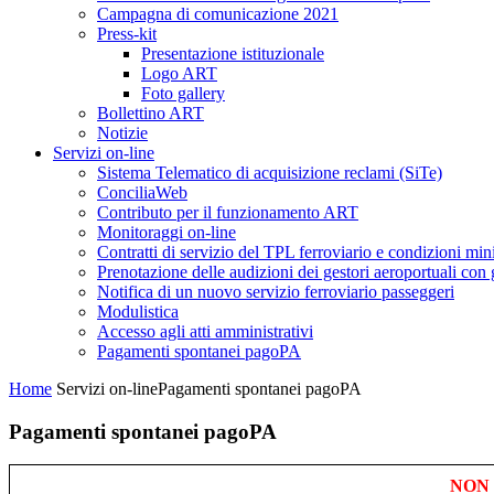
Campagna di comunicazione 2021
Press-kit
Presentazione istituzionale
Logo ART
Foto gallery
Bollettino ART
Notizie
Servizi on-line
Sistema Telematico di acquisizione reclami (SiTe)
ConciliaWeb
Contributo per il funzionamento ART
Monitoraggi on-line
Contratti di servizio del TPL ferroviario e condizioni min
Prenotazione delle audizioni dei gestori aeroportuali con g
Notifica di un nuovo servizio ferroviario passeggeri
Modulistica
Accesso agli atti amministrativi
Pagamenti spontanei pagoPA
Home
Servizi on-line
Pagamenti spontanei pagoPA
Pagamenti spontanei pagoPA
NON 