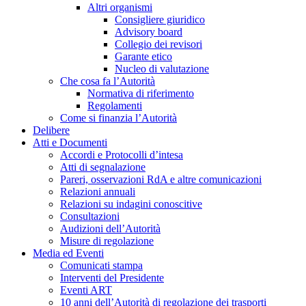
Altri organismi
Consigliere giuridico
Advisory board
Collegio dei revisori
Garante etico
Nucleo di valutazione
Che cosa fa l’Autorità
Normativa di riferimento
Regolamenti
Come si finanzia l’Autorità
Delibere
Atti e Documenti
Accordi e Protocolli d’intesa
Atti di segnalazione
Pareri, osservazioni RdA e altre comunicazioni
Relazioni annuali
Relazioni su indagini conoscitive
Consultazioni
Audizioni dell’Autorità
Misure di regolazione
Media ed Eventi
Comunicati stampa
Interventi del Presidente
Eventi ART
10 anni dell’Autorità di regolazione dei trasporti