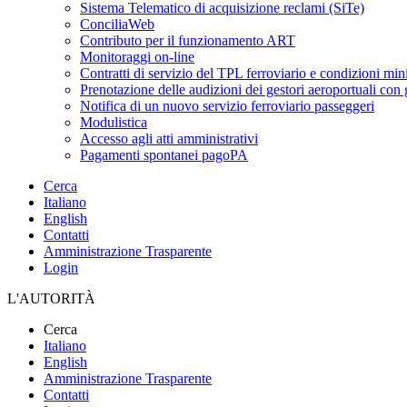
Sistema Telematico di acquisizione reclami (SiTe)
ConciliaWeb
Contributo per il funzionamento ART
Monitoraggi on-line
Contratti di servizio del TPL ferroviario e condizioni min
Prenotazione delle audizioni dei gestori aeroportuali con g
Notifica di un nuovo servizio ferroviario passeggeri
Modulistica
Accesso agli atti amministrativi
Pagamenti spontanei pagoPA
Cerca
Italiano
English
Contatti
Amministrazione Trasparente
Login
L'AUTORITÀ
Cerca
Italiano
English
Amministrazione Trasparente
Contatti