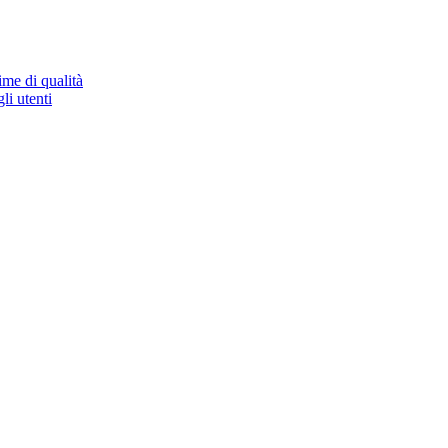
ime di qualità
li utenti