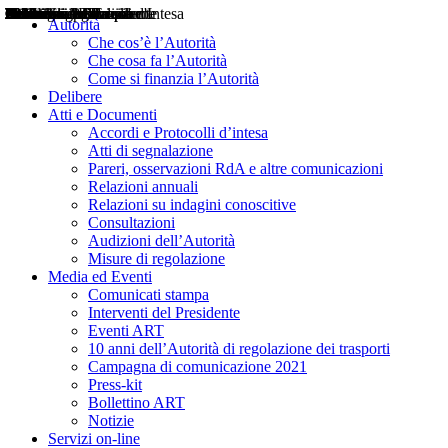
Delibere
Pareri
Consultazioni
Audizioni
Atti di Segnalazione
Accordi e Protocolli d'Intesa
Relazioni annuali
Misure di regolazione
Notizie
Comunicati Stampa
Bollettini ART
Convegni ART
Interviste del Presidente
Articoli in primo piano
Interventi del Presidente
2004
2005
2010
2013
2014
2015
2016
2017
2018
2019
202
2020
2021
2022
2023
2024
2025
2026
Aereo
Marittimo
Terrestre
Autorità
Che cos’è l’Autorità
Che cosa fa l’Autorità
Come si finanzia l’Autorità
Delibere
Atti e Documenti
Accordi e Protocolli d’intesa
Atti di segnalazione
Pareri, osservazioni RdA e altre comunicazioni
Relazioni annuali
Relazioni su indagini conoscitive
Consultazioni
Audizioni dell’Autorità
Misure di regolazione
Media ed Eventi
Comunicati stampa
Interventi del Presidente
Eventi ART
10 anni dell’Autorità di regolazione dei trasporti
Campagna di comunicazione 2021
Press-kit
Bollettino ART
Notizie
Servizi on-line