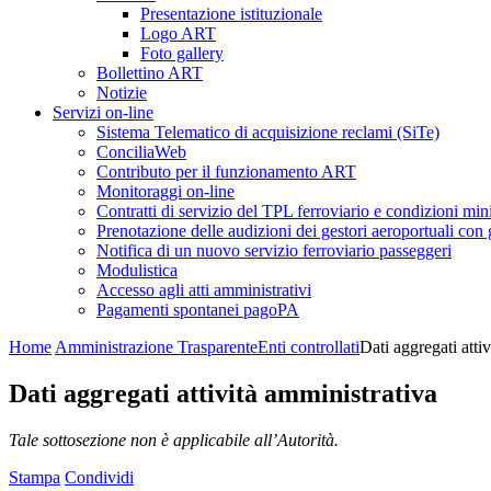
Presentazione istituzionale
Logo ART
Foto gallery
Bollettino ART
Notizie
Servizi on-line
Sistema Telematico di acquisizione reclami (SiTe)
ConciliaWeb
Contributo per il funzionamento ART
Monitoraggi on-line
Contratti di servizio del TPL ferroviario e condizioni min
Prenotazione delle audizioni dei gestori aeroportuali con g
Notifica di un nuovo servizio ferroviario passeggeri
Modulistica
Accesso agli atti amministrativi
Pagamenti spontanei pagoPA
Home
Amministrazione Trasparente
Enti controllati
Dati aggregati atti
Dati aggregati attività amministrativa
Tale sottosezione non è applicabile all’Autorità.
Stampa
Condividi