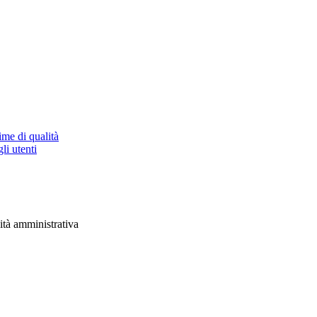
ime di qualità
li utenti
vità amministrativa