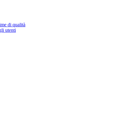
ime di qualità
li utenti