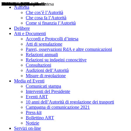
Delibere
Pareri
Consultazioni
Audizioni
Atti di Segnalazione
Accordi e Protocolli d'Intesa
Relazioni annuali
Misure di regolazione
Notizie
Comunicati Stampa
Bollettini ART
Convegni ART
Interviste del Presidente
Articoli in primo piano
Interventi del Presidente
2004
2005
2010
2013
2014
2015
2016
2017
2018
2019
202
2020
2021
2022
2023
2024
2025
2026
Aereo
Marittimo
Terrestre
Autorità
Che cos’è l’Autorità
Che cosa fa l’Autorità
Come si finanzia l’Autorità
Delibere
Atti e Documenti
Accordi e Protocolli d’intesa
Atti di segnalazione
Pareri, osservazioni RdA e altre comunicazioni
Relazioni annuali
Relazioni su indagini conoscitive
Consultazioni
Audizioni dell’Autorità
Misure di regolazione
Media ed Eventi
Comunicati stampa
Interventi del Presidente
Eventi ART
10 anni dell’Autorità di regolazione dei trasporti
Campagna di comunicazione 2021
Press-kit
Bollettino ART
Notizie
Servizi on-line