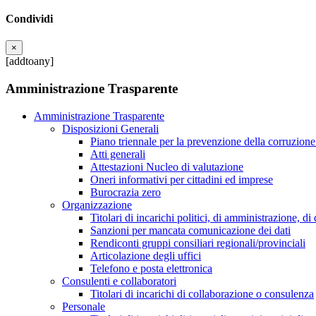
Condividi
×
[addtoany]
Amministrazione Trasparente
Amministrazione Trasparente
Disposizioni Generali
Piano triennale per la prevenzione della corruzione
Atti generali
Attestazioni Nucleo di valutazione
Oneri informativi per cittadini ed imprese
Burocrazia zero
Organizzazione
Titolari di incarichi politici, di amministrazione, d
Sanzioni per mancata comunicazione dei dati
Rendiconti gruppi consiliari regionali/provinciali
Articolazione degli uffici
Telefono e posta elettronica
Consulenti e collaboratori
Titolari di incarichi di collaborazione o consulenza
Personale