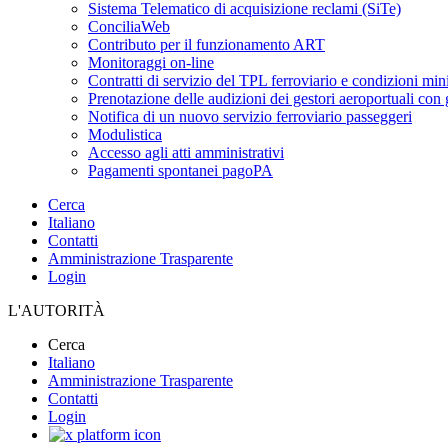
Sistema Telematico di acquisizione reclami (SiTe)
ConciliaWeb
Contributo per il funzionamento ART
Monitoraggi on-line
Contratti di servizio del TPL ferroviario e condizioni min
Prenotazione delle audizioni dei gestori aeroportuali con g
Notifica di un nuovo servizio ferroviario passeggeri
Modulistica
Accesso agli atti amministrativi
Pagamenti spontanei pagoPA
Cerca
Italiano
Contatti
Amministrazione Trasparente
Login
L'AUTORITÀ
Cerca
Italiano
Amministrazione Trasparente
Contatti
Login