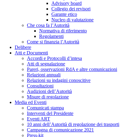
Advisory board
Collegio dei revisori
Garante etico
Nucleo di valutazione
Che cosa fa l’Autorità
Normativa di riferimento
Regolamenti
Come si finanzia l’Autorità
Delibere
Atti e Documenti
Accordi e Protocolli d’intesa
Atti di segnalazione
Pareri, osservazioni RdA e altre comunicazioni
Relazioni annuali
Relazioni su indagini conoscitive
Consultazioni
Audizioni dell’Autorità
Misure di regolazione
Media ed Eventi
Comunicati stampa
Interventi del Presidente
Eventi ART
10 anni dell’Autorità di regolazione dei trasporti
Campagna di comunicazione 2021
Press-kit