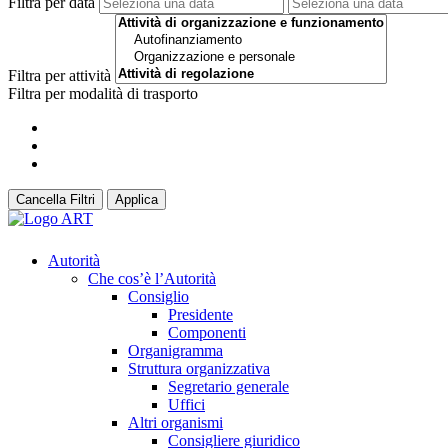
Filtra per data
Filtra per attività
Filtra per modalità di trasporto
Cancella Filtri
Applica
Autorità
Che cos’è l’Autorità
Consiglio
Presidente
Componenti
Organigramma
Struttura organizzativa
Segretario generale
Uffici
Altri organismi
Consigliere giuridico