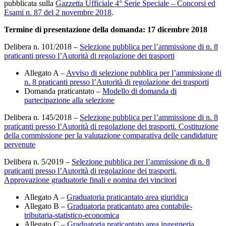
pubblicata sulla
Gazzetta Ufficiale 4° Serie Speciale – Concorsi ed
Esami n. 87 del 2 novembre 2018
.
Termine di presentazione della domanda: 17 dicembre 2018
Delibera n. 101/2018 –
Selezione pubblica per l’ammissione di n. 8
praticanti presso l’Autorità di regolazione dei trasporti
Allegato A –
Avviso di selezione pubblica per l’ammissione di
n. 8 praticanti presso l’Autorità di regolazione dei trasporti
Domanda praticantato –
Modello di domanda di
partecipazione alla selezione
Delibera n. 145/2018 –
Selezione pubblica per l’ammissione di n. 8
praticanti presso l’Autorità di regolazione dei trasporti. Costituzione
della commissione per la valutazione comparativa delle candidature
pervenute
Delibera n. 5/2019 –
Selezione pubblica per l’ammissione di n. 8
praticanti presso l’Autorità di regolazione dei trasporti.
Approvazione graduatorie finali e nomina dei vincitori
Allegato A –
Graduatoria praticantato area giuridica
Allegato B –
Graduatoria praticantato area contabile-
tributaria-statistico-economica
Allegato C –
Graduatoria praticantato area ingegneria