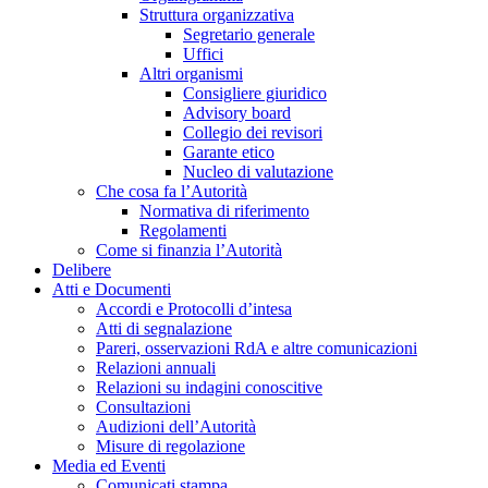
Struttura organizzativa
Segretario generale
Uffici
Altri organismi
Consigliere giuridico
Advisory board
Collegio dei revisori
Garante etico
Nucleo di valutazione
Che cosa fa l’Autorità
Normativa di riferimento
Regolamenti
Come si finanzia l’Autorità
Delibere
Atti e Documenti
Accordi e Protocolli d’intesa
Atti di segnalazione
Pareri, osservazioni RdA e altre comunicazioni
Relazioni annuali
Relazioni su indagini conoscitive
Consultazioni
Audizioni dell’Autorità
Misure di regolazione
Media ed Eventi
Comunicati stampa