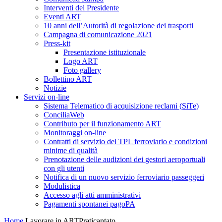
Interventi del Presidente
Eventi ART
10 anni dell’Autorità di regolazione dei trasporti
Campagna di comunicazione 2021
Press-kit
Presentazione istituzionale
Logo ART
Foto gallery
Bollettino ART
Notizie
Servizi on-line
Sistema Telematico di acquisizione reclami (SiTe)
ConciliaWeb
Contributo per il funzionamento ART
Monitoraggi on-line
Contratti di servizio del TPL ferroviario e condizioni
minime di qualità
Prenotazione delle audizioni dei gestori aeroportuali
con gli utenti
Notifica di un nuovo servizio ferroviario passeggeri
Modulistica
Accesso agli atti amministrativi
Pagamenti spontanei pagoPA
Home
Lavorare in ART
Praticantato