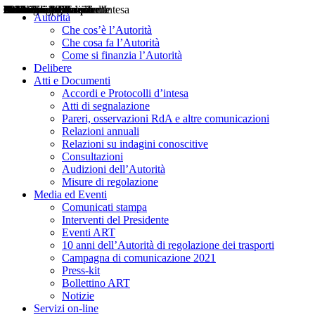
Delibere
Pareri
Consultazioni
Audizioni
Atti di Segnalazione
Accordi e Protocolli d'Intesa
Relazioni annuali
Misure di regolazione
Notizie
Comunicati Stampa
Bollettini ART
Convegni ART
Interviste del Presidente
Articoli in primo piano
Interventi del Presidente
2004
2005
2010
2013
2014
2015
2016
2017
2018
2019
202
2020
2021
2022
2023
2024
2025
2026
Aereo
Marittimo
Terrestre
Autorità
Che cos’è l’Autorità
Che cosa fa l’Autorità
Come si finanzia l’Autorità
Delibere
Atti e Documenti
Accordi e Protocolli d’intesa
Atti di segnalazione
Pareri, osservazioni RdA e altre comunicazioni
Relazioni annuali
Relazioni su indagini conoscitive
Consultazioni
Audizioni dell’Autorità
Misure di regolazione
Media ed Eventi
Comunicati stampa
Interventi del Presidente
Eventi ART
10 anni dell’Autorità di regolazione dei trasporti
Campagna di comunicazione 2021
Press-kit
Bollettino ART
Notizie
Servizi on-line