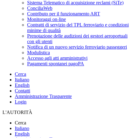
Sistema Telematico di acquisizione reclami (SiTe)
ConciliaWeb
Contributo per il funzionamento ART
Monitoraggi on-line
Contratti di servizio del TPL ferroviario e condizioni
minime di qualità
Prenotazione delle audizioni dei gestori aeroportuali
con gli utenti
Notifica di un nuovo servizio ferroviario passeggeri
Modulistica
Accesso agli atti amministrativi
Pagamenti spontanei pagoPA
Cerca
Italiano
English
Contatti
Amministrazione Trasparente
Login
L'AUTORITÀ
Cerca
Italiano
English