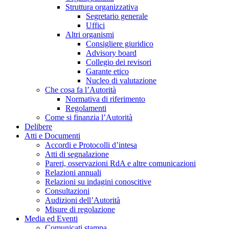
Struttura organizzativa
Segretario generale
Uffici
Altri organismi
Consigliere giuridico
Advisory board
Collegio dei revisori
Garante etico
Nucleo di valutazione
Che cosa fa l’Autorità
Normativa di riferimento
Regolamenti
Come si finanzia l’Autorità
Delibere
Atti e Documenti
Accordi e Protocolli d’intesa
Atti di segnalazione
Pareri, osservazioni RdA e altre comunicazioni
Relazioni annuali
Relazioni su indagini conoscitive
Consultazioni
Audizioni dell’Autorità
Misure di regolazione
Media ed Eventi
Comunicati stampa