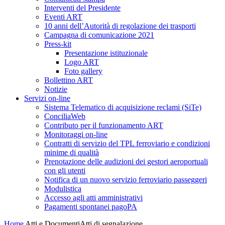
Interventi del Presidente
Eventi ART
10 anni dell’Autorità di regolazione dei trasporti
Campagna di comunicazione 2021
Press-kit
Presentazione istituzionale
Logo ART
Foto gallery
Bollettino ART
Notizie
Servizi on-line
Sistema Telematico di acquisizione reclami (SiTe)
ConciliaWeb
Contributo per il funzionamento ART
Monitoraggi on-line
Contratti di servizio del TPL ferroviario e condizioni
minime di qualità
Prenotazione delle audizioni dei gestori aeroportuali
con gli utenti
Notifica di un nuovo servizio ferroviario passeggeri
Modulistica
Accesso agli atti amministrativi
Pagamenti spontanei pagoPA
Home
Atti e Documenti
Atti di segnalazione