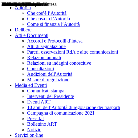
Delibere
Pareri
Consultazioni
Audizioni
Atti di Segnalazione
Accordi e Protocolli d'Intesa
Relazioni annuali
Misure di regolazione
Notizie
Comunicati Stampa
Bollettini ART
Convegni ART
Interviste del Presidente
Articoli in primo piano
Interventi del Presidente
2004
2005
2010
2013
2014
2015
2016
2017
2018
2019
202
2020
2021
2022
2023
2024
2025
2026
Aereo
Marittimo
Terrestre
Autorità
Che cos’è l’Autorità
Che cosa fa l’Autorità
Come si finanzia l’Autorità
Delibere
Atti e Documenti
Accordi e Protocolli d’intesa
Atti di segnalazione
Pareri, osservazioni RdA e altre comunicazioni
Relazioni annuali
Relazioni su indagini conoscitive
Consultazioni
Audizioni dell’Autorità
Misure di regolazione
Media ed Eventi
Comunicati stampa
Interventi del Presidente
Eventi ART
10 anni dell’Autorità di regolazione dei trasporti
Campagna di comunicazione 2021
Press-kit
Bollettino ART
Notizie
Servizi on-line