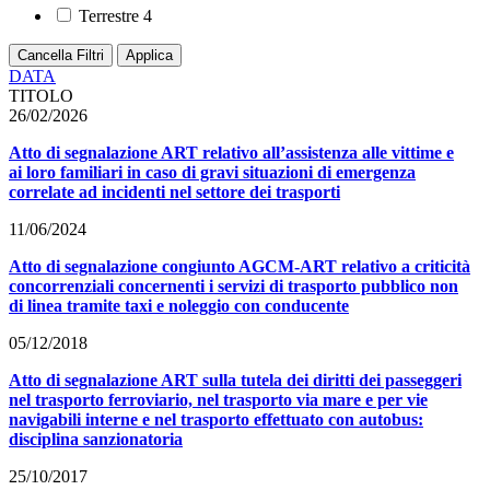
Terrestre
4
Cancella Filtri
Applica
DATA
TITOLO
26/02/2026
Atto di segnalazione ART relativo all’assistenza alle vittime e
ai loro familiari in caso di gravi situazioni di emergenza
correlate ad incidenti nel settore dei trasporti
11/06/2024
Atto di segnalazione congiunto AGCM-ART relativo a criticità
concorrenziali concernenti i servizi di trasporto pubblico non
di linea tramite taxi e noleggio con conducente
05/12/2018
Atto di segnalazione ART sulla tutela dei diritti dei passeggeri
nel trasporto ferroviario, nel trasporto via mare e per vie
navigabili interne e nel trasporto effettuato con autobus:
disciplina sanzionatoria
25/10/2017