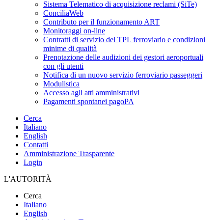
Sistema Telematico di acquisizione reclami (SiTe)
ConciliaWeb
Contributo per il funzionamento ART
Monitoraggi on-line
Contratti di servizio del TPL ferroviario e condizioni
minime di qualità
Prenotazione delle audizioni dei gestori aeroportuali
con gli utenti
Notifica di un nuovo servizio ferroviario passeggeri
Modulistica
Accesso agli atti amministrativi
Pagamenti spontanei pagoPA
Cerca
Italiano
English
Contatti
Amministrazione Trasparente
Login
L'AUTORITÀ
Cerca
Italiano
English