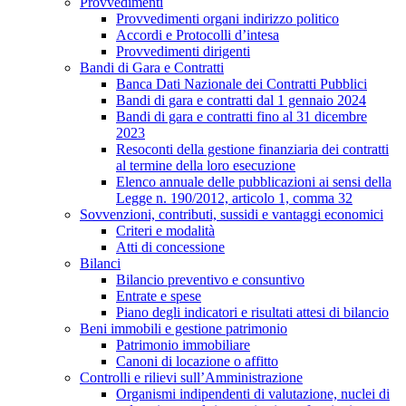
Provvedimenti
Provvedimenti organi indirizzo politico
Accordi e Protocolli d’intesa
Provvedimenti dirigenti
Bandi di Gara e Contratti
Banca Dati Nazionale dei Contratti Pubblici
Bandi di gara e contratti dal 1 gennaio 2024
Bandi di gara e contratti fino al 31 dicembre
2023
Resoconti della gestione finanziaria dei contratti
al termine della loro esecuzione
Elenco annuale delle pubblicazioni ai sensi della
Legge n. 190/2012, articolo 1, comma 32
Sovvenzioni, contributi, sussidi e vantaggi economici
Criteri e modalità
Atti di concessione
Bilanci
Bilancio preventivo e consuntivo
Entrate e spese
Piano degli indicatori e risultati attesi di bilancio
Beni immobili e gestione patrimonio
Patrimonio immobiliare
Canoni di locazione o affitto
Controlli e rilievi sull’Amministrazione
Organismi indipendenti di valutazione, nuclei di