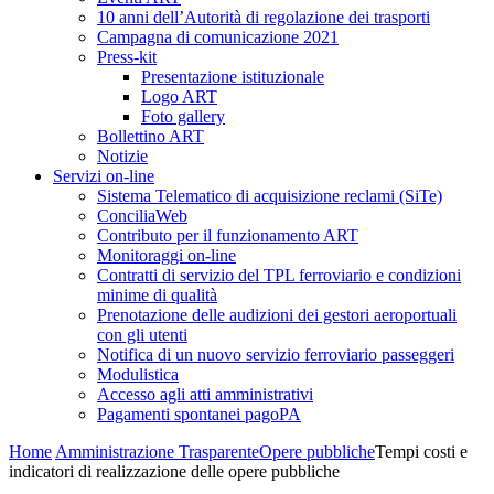
10 anni dell’Autorità di regolazione dei trasporti
Campagna di comunicazione 2021
Press-kit
Presentazione istituzionale
Logo ART
Foto gallery
Bollettino ART
Notizie
Servizi on-line
Sistema Telematico di acquisizione reclami (SiTe)
ConciliaWeb
Contributo per il funzionamento ART
Monitoraggi on-line
Contratti di servizio del TPL ferroviario e condizioni
minime di qualità
Prenotazione delle audizioni dei gestori aeroportuali
con gli utenti
Notifica di un nuovo servizio ferroviario passeggeri
Modulistica
Accesso agli atti amministrativi
Pagamenti spontanei pagoPA
Home
Amministrazione Trasparente
Opere pubbliche
Tempi costi e
indicatori di realizzazione delle opere pubbliche