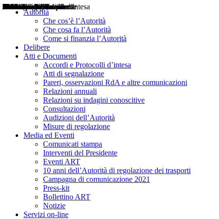
Delibere
Pareri
Consultazioni
Audizioni
Atti di Segnalazione
Accordi e Protocolli d'Intesa
Relazioni annuali
Misure di regolazione
Notizie
Comunicati Stampa
Bollettini ART
Convegni ART
Interviste del Presidente
Articoli in primo piano
Interventi del Presidente
2004
2005
2010
2013
2014
2015
2016
2017
2018
2019
202
2020
2021
2022
2023
2024
2025
2026
Aereo
Marittimo
Terrestre
Autorità
Che cos’è l’Autorità
Che cosa fa l’Autorità
Come si finanzia l’Autorità
Delibere
Atti e Documenti
Accordi e Protocolli d’intesa
Atti di segnalazione
Pareri, osservazioni RdA e altre comunicazioni
Relazioni annuali
Relazioni su indagini conoscitive
Consultazioni
Audizioni dell’Autorità
Misure di regolazione
Media ed Eventi
Comunicati stampa
Interventi del Presidente
Eventi ART
10 anni dell’Autorità di regolazione dei trasporti
Campagna di comunicazione 2021
Press-kit
Bollettino ART
Notizie
Servizi on-line