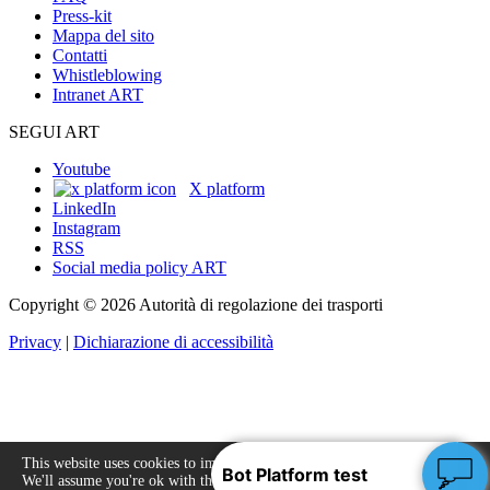
Press-kit
Mappa del sito
Contatti
Whistleblowing
Intranet ART
SEGUI ART
Youtube
X platform
LinkedIn
Instagram
RSS
Social media policy ART
Copyright © 2026 Autorità di regolazione dei trasporti
Privacy
|
Dichiarazione di accessibilità
This website uses cookies to improve your experience.
We'll assume you're ok with this, but you can opt-out
Accept