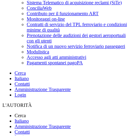
Sistema Telematico di acquisizione reclami (SiTe)
ConciliaWeb
Contributo per il funzionamento ART
Monitoraggi on-line
Contratti di servizio del TPL ferroviario e condizioni
minime di qualità
Prenotazione delle audizioni dei gestori aeroportuali
con gli utenti
Notifica di un nuovo servizio ferroviario passeggeri
Modulistica
Accesso agli atti amministrativi
Pagamenti spontanei pagoPA
Cerca
Italiano
Contatti
Amministrazione Trasparente
Login
L'AUTORITÀ
Cerca
Italiano
Amministrazione Trasparente
Contatti