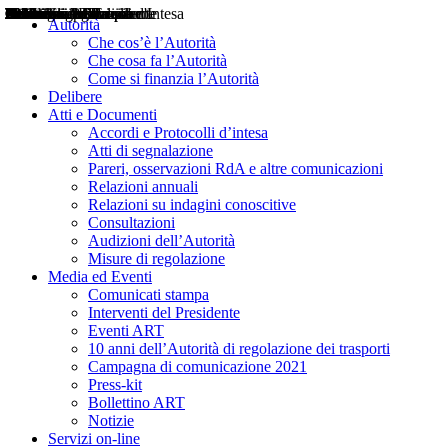
Delibere
Pareri
Consultazioni
Audizioni
Atti di Segnalazione
Accordi e Protocolli d'Intesa
Relazioni annuali
Misure di regolazione
Notizie
Comunicati Stampa
Bollettini ART
Convegni ART
Interviste del Presidente
Articoli in primo piano
Interventi del Presidente
2004
2005
2010
2013
2014
2015
2016
2017
2018
2019
202
2020
2021
2022
2023
2024
2025
2026
Aereo
Marittimo
Terrestre
Autorità
Che cos’è l’Autorità
Che cosa fa l’Autorità
Come si finanzia l’Autorità
Delibere
Atti e Documenti
Accordi e Protocolli d’intesa
Atti di segnalazione
Pareri, osservazioni RdA e altre comunicazioni
Relazioni annuali
Relazioni su indagini conoscitive
Consultazioni
Audizioni dell’Autorità
Misure di regolazione
Media ed Eventi
Comunicati stampa
Interventi del Presidente
Eventi ART
10 anni dell’Autorità di regolazione dei trasporti
Campagna di comunicazione 2021
Press-kit
Bollettino ART
Notizie
Servizi on-line