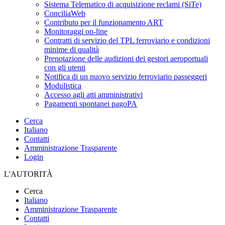
Sistema Telematico di acquisizione reclami (SiTe)
ConciliaWeb
Contributo per il funzionamento ART
Monitoraggi on-line
Contratti di servizio del TPL ferroviario e condizioni
minime di qualità
Prenotazione delle audizioni dei gestori aeroportuali
con gli utenti
Notifica di un nuovo servizio ferroviario passeggeri
Modulistica
Accesso agli atti amministrativi
Pagamenti spontanei pagoPA
Cerca
Italiano
Contatti
Amministrazione Trasparente
Login
L'AUTORITÀ
Cerca
Italiano
Amministrazione Trasparente
Contatti