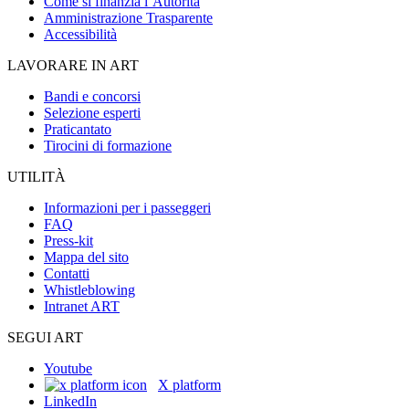
Come si finanzia l’Autorità
Amministrazione Trasparente
Accessibilità
LAVORARE IN ART
Bandi e concorsi
Selezione esperti
Praticantato
Tirocini di formazione
UTILITÀ
Informazioni per i passeggeri
FAQ
Press-kit
Mappa del sito
Contatti
Whistleblowing
Intranet ART
SEGUI ART
Youtube
X platform
LinkedIn