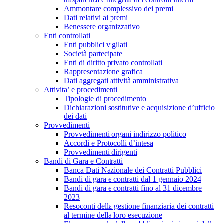
Ammontare complessivo dei premi
Dati relativi ai premi
Benessere organizzativo
Enti controllati
Enti pubblici vigilati
Società partecipate
Enti di diritto privato controllati
Rappresentazione grafica
Dati aggregati attività amministrativa
Attivita’ e procedimenti
Tipologie di procedimento
Dichiarazioni sostitutive e acquisizione d’ufficio
dei dati
Provvedimenti
Provvedimenti organi indirizzo politico
Accordi e Protocolli d’intesa
Provvedimenti dirigenti
Bandi di Gara e Contratti
Banca Dati Nazionale dei Contratti Pubblici
Bandi di gara e contratti dal 1 gennaio 2024
Bandi di gara e contratti fino al 31 dicembre
2023
Resoconti della gestione finanziaria dei contratti
al termine della loro esecuzione