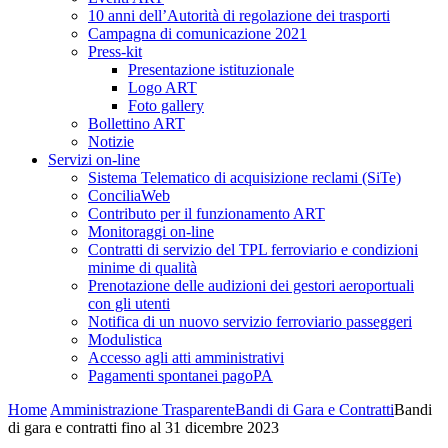
10 anni dell’Autorità di regolazione dei trasporti
Campagna di comunicazione 2021
Press-kit
Presentazione istituzionale
Logo ART
Foto gallery
Bollettino ART
Notizie
Servizi on-line
Sistema Telematico di acquisizione reclami (SiTe)
ConciliaWeb
Contributo per il funzionamento ART
Monitoraggi on-line
Contratti di servizio del TPL ferroviario e condizioni
minime di qualità
Prenotazione delle audizioni dei gestori aeroportuali
con gli utenti
Notifica di un nuovo servizio ferroviario passeggeri
Modulistica
Accesso agli atti amministrativi
Pagamenti spontanei pagoPA
Home
Amministrazione Trasparente
Bandi di Gara e Contratti
Bandi
di gara e contratti fino al 31 dicembre 2023