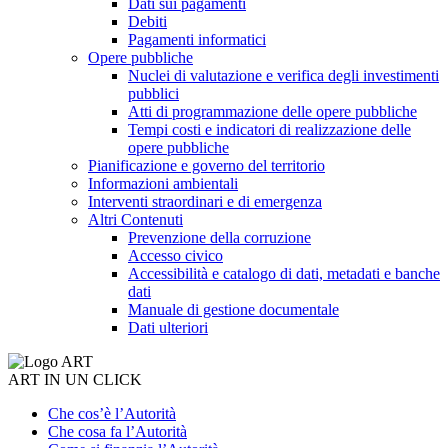
Dati sui pagamenti
Debiti
Pagamenti informatici
Opere pubbliche
Nuclei di valutazione e verifica degli investimenti
pubblici
Atti di programmazione delle opere pubbliche
Tempi costi e indicatori di realizzazione delle
opere pubbliche
Pianificazione e governo del territorio
Informazioni ambientali
Interventi straordinari e di emergenza
Altri Contenuti
Prevenzione della corruzione
Accesso civico
Accessibilità e catalogo di dati, metadati e banche
dati
Manuale di gestione documentale
Dati ulteriori
ART IN UN CLICK
Che cos’è l’Autorità
Che cosa fa l’Autorità