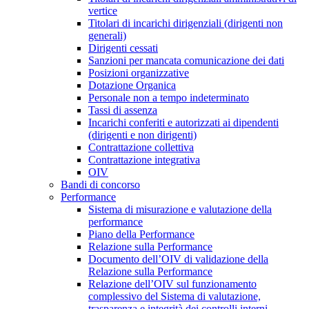
vertice
Titolari di incarichi dirigenziali (dirigenti non
generali)
Dirigenti cessati
Sanzioni per mancata comunicazione dei dati
Posizioni organizzative
Dotazione Organica
Personale non a tempo indeterminato
Tassi di assenza
Incarichi conferiti e autorizzati ai dipendenti
(dirigenti e non dirigenti)
Contrattazione collettiva
Contrattazione integrativa
OIV
Bandi di concorso
Performance
Sistema di misurazione e valutazione della
performance
Piano della Performance
Relazione sulla Performance
Documento dell’OIV di validazione della
Relazione sulla Performance
Relazione dell’OIV sul funzionamento
complessivo del Sistema di valutazione,
trasparenza e integrità dei controlli interni