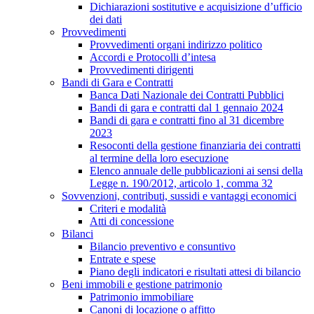
Dichiarazioni sostitutive e acquisizione d’ufficio
dei dati
Provvedimenti
Provvedimenti organi indirizzo politico
Accordi e Protocolli d’intesa
Provvedimenti dirigenti
Bandi di Gara e Contratti
Banca Dati Nazionale dei Contratti Pubblici
Bandi di gara e contratti dal 1 gennaio 2024
Bandi di gara e contratti fino al 31 dicembre
2023
Resoconti della gestione finanziaria dei contratti
al termine della loro esecuzione
Elenco annuale delle pubblicazioni ai sensi della
Legge n. 190/2012, articolo 1, comma 32
Sovvenzioni, contributi, sussidi e vantaggi economici
Criteri e modalità
Atti di concessione
Bilanci
Bilancio preventivo e consuntivo
Entrate e spese
Piano degli indicatori e risultati attesi di bilancio
Beni immobili e gestione patrimonio
Patrimonio immobiliare
Canoni di locazione o affitto