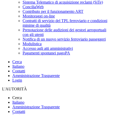
Sistema Telematico di acquisizione reclami (SiTe)
ConciliaWeb
Contributo per il funzionamento ART
Monitoraggi on-line
Contratti di servizio del TPL ferroviario e condizioni
minime di qualità
Prenotazione delle audizioni dei gestori aeroportuali
con gli utenti
Notifica di un nuovo servizio ferroviario passeggeri
Modulistica
Accesso agli atti amministrativi
Pagamenti spontanei pagoPA
Cerca
Italiano
Contatti
Amministrazione Trasparente
Login
L'AUTORITÀ
Cerca
Italiano
Amministrazione Trasparente
Contatti