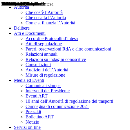
Delibere
Pareri
Consultazioni
Audizioni
Atti di Segnalazione
Accordi e Protocolli d'Intesa
Relazioni annuali
Misure di regolazione
Notizie
Comunicati Stampa
Bollettini ART
Convegni ART
Interviste del Presidente
Articoli in primo piano
Interventi del Presidente
2004
2005
2010
2013
2014
2015
2016
2017
2018
2019
202
2020
2021
2022
2023
2024
2025
2026
Aereo
Marittimo
Terrestre
Autorità
Che cos’è l’Autorità
Che cosa fa l’Autorità
Come si finanzia l’Autorità
Delibere
Atti e Documenti
Accordi e Protocolli d’intesa
Atti di segnalazione
Pareri, osservazioni RdA e altre comunicazioni
Relazioni annuali
Relazioni su indagini conoscitive
Consultazioni
Audizioni dell’Autorità
Misure di regolazione
Media ed Eventi
Comunicati stampa
Interventi del Presidente
Eventi ART
10 anni dell’Autorità di regolazione dei trasporti
Campagna di comunicazione 2021
Press-kit
Bollettino ART
Notizie
Servizi on-line