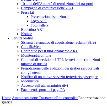
10 anni dell’Autorità di regolazione dei trasporti
Campagna di comunicazione 2021
Press-kit
Presentazione istituzionale
Logo ART
Foto gallery
Bollettino ART
Notizie
Servizi on-line
Sistema Telematico di acquisizione reclami (SiTe)
ConciliaWeb
Contributo per il funzionamento ART
Monitoraggi on-line
Contratti di servizio del TPL ferroviario e condizioni
minime di qualità
Prenotazione delle audizioni dei gestori aeroportuali
con gli utenti
Notifica di un nuovo servizio ferroviario passeggeri
Modulistica
Accesso agli atti amministrativi
Pagamenti spontanei pagoPA
Home
Amministrazione Trasparente
Enti controllati
Rappresentazione
grafica