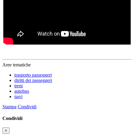
Aree tematiche
trasporto passeggeri
diritti dei passeggeri
treni
autobus
navi
Stampa
Condividi
Condividi
×