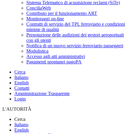
Sistema Telematico di acquisizione reclami (SiTe)
ConciliaWeb
Contributo per il funzionamento ART
Monitoraggi on-line
Contratti di servizio del TPL ferroviario e condizioni
minime di qualità
Prenotazione delle audizioni dei gestori aeroportuali
con gli utenti
Notifica di un nuovo servizio ferroviario passeggeri
Modulistica
Accesso agli atti amministrativi
Pagamenti spontanei pagoPA
Cerca
Italiano
English
Contatti
Amministrazione Trasparente
Login
L'AUTORITÀ
Cerca
Italiano
English