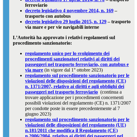
ferroviario
decreto legislativo 4 novembre 2014, n. 169
–
trasporto con autobus
decreto legislativo 29 luglio 2015, n. 129
– trasporto
via mare e per vie navigabili interne
L’Autorità ha approvato i relativi regolamenti sul
procedimento sanzionatorio:
r
egolamento
unico
per lo svolgimento dei
procedimenti sanzionatori
relativi ai diritti dei
passeggeri
n
el trasporto ferroviario, con autobus e
via mare
(in vigore dal 1° ottobre 2023)
regolamento sul procedimento sanzionatorio per le
violazioni delle disposizioni del regolamento (CE)
n. 1371/2007, relativo ai diritti e agli obblighi dei
passeggeri nel trasporto ferroviario
(continua a
trovare applicazione per i procedimenti concernenti
possibili violazioni del regolamento (CE) n. 1371/2007
per condotte poste in essere precedentemente al 7
giugno 2023)
regolamento sul procedimento sanzionatorio per le
violazioni delle disposizioni del regolamento (UE)
n.181/2011 che modifica il Regolamento (CE)
n.2006/2004, relativo ai diritti dei passeggeri nel