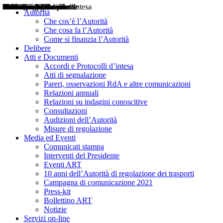
Delibere
Pareri
Consultazioni
Audizioni
Atti di Segnalazione
Accordi e Protocolli d'Intesa
Relazioni annuali
Misure di regolazione
Notizie
Comunicati Stampa
Bollettini ART
Convegni ART
Interviste del Presidente
Articoli in primo piano
Interventi del Presidente
2004
2005
2010
2013
2014
2015
2016
2017
2018
2019
202
2020
2021
2022
2023
2024
2025
2026
Aereo
Marittimo
Terrestre
Autorità
Che cos’è l’Autorità
Che cosa fa l’Autorità
Come si finanzia l’Autorità
Delibere
Atti e Documenti
Accordi e Protocolli d’intesa
Atti di segnalazione
Pareri, osservazioni RdA e altre comunicazioni
Relazioni annuali
Relazioni su indagini conoscitive
Consultazioni
Audizioni dell’Autorità
Misure di regolazione
Media ed Eventi
Comunicati stampa
Interventi del Presidente
Eventi ART
10 anni dell’Autorità di regolazione dei trasporti
Campagna di comunicazione 2021
Press-kit
Bollettino ART
Notizie
Servizi on-line