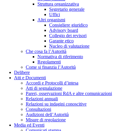
Struttura organizzativa
Segretario generale
Uffici
Altri organismi
Consigliere giuridico
Advisory board
Collegio dei revisori
Garante etico
Nucleo di valutazione
Che cosa fa l’Autorità
Normativa di riferimento
Regolamenti
Come si finanzia l’Autorità
Delibere
Atti e Documenti
Accordi e Protocolli d’intesa
Atti di segnalazione
Pareri, osservazioni RdA e altre comunicazioni
Relazioni annuali
Relazioni su indagini conoscitive
Consultazioni
Audizioni dell’Autorità
Misure di regolazione
Media ed Eventi
Comunicati stampa