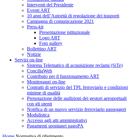
Interventi del Presidente
Eventi ART
10 anni dell’Autorità di regolazione dei trasporti
Campagna di comunicazione 2021
Press-kit
Presentazione istituzionale
Logo ART
Foto gallery
Bollettino ART
Notizie
Servizi on-line
Sistema Telematico di acquisizione reclami (SiTe)
ConciliaWeb
Contributo per il funzionamento ART
Monitoraggi on-line
Contratti di servizio del TPL ferroviario e condizioni
minime di qualità
Prenotazione delle audizioni dei gestori aeroportuali
con gli utenti
Notifica di un nuovo servizio ferroviario passeggeri
Modulistica
Accesso agli atti amministrativi
Pagamenti spontanei pagoPA
Home
Normativa di riferimento