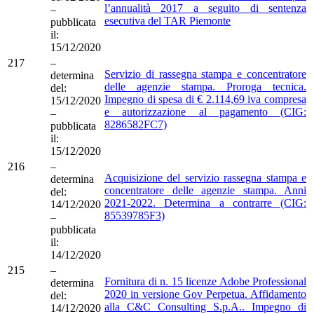
l’annualità 2017 a seguito di sentenza
–
esecutiva del TAR Piemonte
pubblicata
il:
15/12/2020
217
–
Servizio di rassegna stampa e concentratore
determina
delle agenzie stampa. Proroga tecnica.
del:
Impegno di spesa di € 2.114,69 iva compresa
15/12/2020
e autorizzazione al pagamento (CIG:
–
8286582FC7)
pubblicata
il:
15/12/2020
216
–
Acquisizione del servizio rassegna stampa e
determina
concentratore delle agenzie stampa. Anni
del:
2021-2022. Determina a contrarre (CIG:
14/12/2020
85539785F3)
–
pubblicata
il:
14/12/2020
215
–
Fornitura di n. 15 licenze Adobe Professional
determina
2020 in versione Gov Perpetua. Affidamento
del:
alla C&C Consulting S.p.A.. Impegno di
14/12/2020