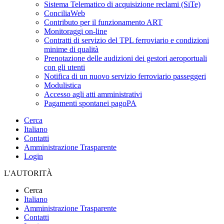
Sistema Telematico di acquisizione reclami (SiTe)
ConciliaWeb
Contributo per il funzionamento ART
Monitoraggi on-line
Contratti di servizio del TPL ferroviario e condizioni
minime di qualità
Prenotazione delle audizioni dei gestori aeroportuali
con gli utenti
Notifica di un nuovo servizio ferroviario passeggeri
Modulistica
Accesso agli atti amministrativi
Pagamenti spontanei pagoPA
Cerca
Italiano
Contatti
Amministrazione Trasparente
Login
L'AUTORITÀ
Cerca
Italiano
Amministrazione Trasparente
Contatti