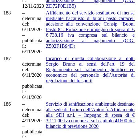
il:
autorizzazione al pagamento (CIG:
12/11/2020
ZD72F0E1B5)
188
–
Affidamento del servizio sostitutivo di mensa
determina
mediante l’acquisto di buoni pasto cartacei.
del:
adesione alla convenzione Consip “Buoni
6/11/2020
Pasto 8”. Riduzione e impegno di spesa di €
–
6.738,16 iva compresa sul bilancio e
pubblicata
autorizzazione al pagamento (CIG:
il:
Z502F1B94D)
6/11/2020
187
–
Incarico di diretta collaborazione al dott.
determina
Sergio Bruno ai sensi dell’art. 19 del
del:
Regolamento sul trattamento giuridico ed
6/11/2020
economico del personale dell’Autorità di
–
regolazione dei trasporti
pubblicata
il:
6/11/2020
186
–
Servizio di sanificazione ambientale destinato
determina
alla sede di Torino dell’Autorità. Affidamento
del:
alla SDI s.r.l. – Impegno di spesa di €
4/11/2020
3.111,00 iva compresa sul capitolo 41600 del
–
bilancio di previsione 2020
pubblicata
il: