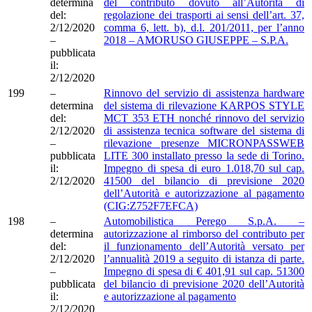
determina
del contributo dovuto all’Autorità di
del:
regolazione dei trasporti ai sensi dell’art. 37,
2/12/2020
comma 6, lett. b), d.l. 201/2011, per l’anno
–
2018 – AMORUSO GIUSEPPE – S.P.A.
pubblicata
il:
2/12/2020
199
–
Rinnovo del servizio di assistenza hardware
determina
del sistema di rilevazione KARPOS STYLE
del:
MCT 353 ETH nonché rinnovo del servizio
2/12/2020
di assistenza tecnica software del sistema di
–
rilevazione presenze MICRONPASSWEB
pubblicata
LITE 300 installato presso la sede di Torino.
il:
Impegno di spesa di euro 1.018,70 sul cap.
2/12/2020
41500 del bilancio di previsione 2020
dell’Autorità e autorizzazione al pagamento
(CIG:Z752F7EFCA)
198
–
Automobilistica Perego S.p.A. –
determina
autorizzazione al rimborso del contributo per
del:
il funzionamento dell’Autorità versato per
2/12/2020
l’annualità 2019 a seguito di istanza di parte.
–
Impegno di spesa di € 401,91 sul cap. 51300
pubblicata
del bilancio di previsione 2020 dell’Autorità
il:
e autorizzazione al pagamento
2/12/2020