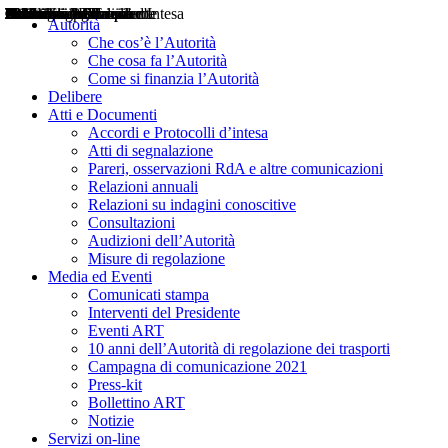
Delibere
Pareri
Consultazioni
Audizioni
Atti di Segnalazione
Accordi e Protocolli d'Intesa
Relazioni annuali
Misure di regolazione
Notizie
Comunicati Stampa
Bollettini ART
Convegni ART
Interviste del Presidente
Articoli in primo piano
Interventi del Presidente
2004
2005
2010
2013
2014
2015
2016
2017
2018
2019
202
2020
2021
2022
2023
2024
2025
2026
Aereo
Marittimo
Terrestre
Autorità
Che cos’è l’Autorità
Che cosa fa l’Autorità
Come si finanzia l’Autorità
Delibere
Atti e Documenti
Accordi e Protocolli d’intesa
Atti di segnalazione
Pareri, osservazioni RdA e altre comunicazioni
Relazioni annuali
Relazioni su indagini conoscitive
Consultazioni
Audizioni dell’Autorità
Misure di regolazione
Media ed Eventi
Comunicati stampa
Interventi del Presidente
Eventi ART
10 anni dell’Autorità di regolazione dei trasporti
Campagna di comunicazione 2021
Press-kit
Bollettino ART
Notizie
Servizi on-line