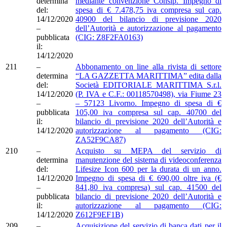
determina
mediante convenzione Consip. Impegno di
del:
spesa di € 7.478,75 iva compresa sul cap.
14/12/2020
40900 del bilancio di previsione 2020
–
dell’Autorità e autorizzazione al pagamento
pubblicata
(CIG: Z8F2FA0163)
il:
14/12/2020
211
–
Abbonamento on line alla rivista di settore
determina
“LA GAZZETTA MARITTIMA” edita dalla
del:
Società EDITORIALE MARITTIMA S.r.l.
14/12/2020
(P. IVA e C.F.: 00118570498), via Fiume 23
–
– 57123 Livorno. Impegno di spesa di €
pubblicata
105,00 iva compresa sul cap. 40700 del
il:
bilancio di previsione 2020 dell’Autorità e
14/12/2020
autorizzazione al pagamento (CIG:
ZA52F9CA87)
210
–
Acquisto su MEPA del servizio di
determina
manutenzione del sistema di videoconferenza
del:
Lifesize Icon 600 per la durata di un anno.
14/12/2020
Impegno di spesa di € 690,00 oltre iva (€
–
841,80 iva compresa) sul cap. 41500 del
pubblicata
bilancio di previsione 2020 dell’Autorità e
il:
autorizzazione al pagamento (CIG:
14/12/2020
Z612F9EF1B)
209
–
Acquisizione del servizio di banca dati per il