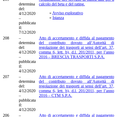
determina
calcolo del beta e del rating.
del:
»
Avviso esplorativo
4/12/2020
»
Istanza
–
pubblicata
il:
7/12/2020
208
–
Atto di accertamento e diffida al pagamento
determina
del contributo dovuto all’Autorità di
del:
regolazione dei trasporti ai sensi dell’art. 37,
4/12/2020
comma 6, lett. b), d.l. 201/2011, per l’anno
–
2016 – BRESCIA TRASPORTI S.P.A.
pubblicata
il:
4/12/2020
207
–
Atto di accertamento e diffida al pagamento
determina
del contributo dovuto all’Autorità di
del:
regolazione dei trasporti ai sensi dell’art. 37,
4/12/2020
comma 6, lett. b), d.l. 201/2011, per l’anno
–
2016 – CTM S.P.A.
pubblicata
il:
4/12/2020
206
–
Atto di accertamento e diffida al pagamento