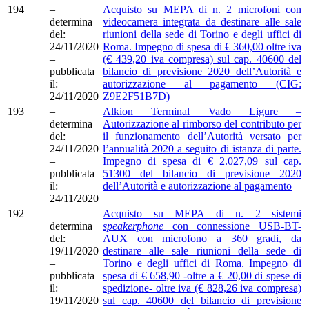
194
–
Acquisto su MEPA di n. 2 microfoni con
determina
videocamera integrata da destinare alle sale
del:
riunioni della sede di Torino e degli uffici di
24/11/2020
Roma. Impegno di spesa di € 360,00 oltre iva
–
(€ 439,20 iva compresa) sul cap. 40600 del
pubblicata
bilancio di previsione 2020 dell’Autorità e
il:
autorizzazione al pagamento (CIG:
24/11/2020
Z9E2F51B7D)
193
–
Alkion Terminal Vado Ligure –
determina
Autorizzazione al rimborso del contributo per
del:
il funzionamento dell’Autorità versato per
24/11/2020
l’annualità 2020 a seguito di istanza di parte.
–
Impegno di spesa di € 2.027,09 sul cap.
pubblicata
51300 del bilancio di previsione 2020
il:
dell’Autorità e autorizzazione al pagamento
24/11/2020
192
–
Acquisto su MEPA di n. 2 sistemi
determina
speakerphone
con connessione USB-BT-
del:
AUX con microfono a 360 gradi, da
19/11/2020
destinare alle sale riunioni della sede di
–
Torino e degli uffici di Roma. Impegno di
pubblicata
spesa di € 658,90 -oltre a € 20,00 di spese di
il:
spedizione- oltre iva (€ 828,26 iva compresa)
19/11/2020
sul cap. 40600 del bilancio di previsione