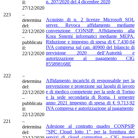
n. 207/2020 del 4 dicembre 2020
il:
27/12/2020
223
–
Acquisto di n. 2 licenze Microsoft SQL
determina
server. Revoca affidamento mediante
del:
convenzione CONSIP. Affidamento alla
22/12/2020
Kora Sistemi informatici mediante MEPA.
–
Riduzione e impegno di spesa di € 7.430,04
pubblicata
IVA compresa sul cap. 40900 del bilancio di
il:
previsione 2020 dell’Autorità e
22/12/2020
autorizzazione al pagamento CIG
855898168E
222
–
Affidamento incarichi di responsabile per la
determina
prevenzione e protezione sui luoghi di lavoro
del:
e di medico competente per la sede di Torino
22/12/2020
e la sede secondaria di Roma. I semestre
–
anno 2021 impegno di spesa di € 9.713,92
pubblicata
IVA compresa e autorizzazione al pagamento
il:
22/12/2020
221
–
Adesione al contratto quadro CONPSIP
determina
“SPC Cloud lotto 1” per la fornitura dei
del:
servizi di cloud computing – CIG master
22/12/2020