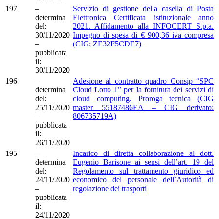
197
–
Servizio di gestione della casella di Posta
determina
Elettronica Certificata istituzionale anno
del:
2021. Affidamento alla INFOCERT S.p.a.
30/11/2020
Impegno di spesa di € 900,36 iva compresa
–
(CIG: ZE32F5CDE7)
pubblicata
il:
30/11/2020
196
–
Adesione al contratto quadro Consip “SPC
determina
Cloud Lotto 1” per la fornitura dei servizi di
del:
cloud computing. Proroga tecnica (CIG
25/11/2020
master 55187486EA – CIG derivato:
–
806735719A)
pubblicata
il:
26/11/2020
195
–
Incarico di diretta collaborazione al dott.
determina
Eugenio Barisone ai sensi dell’art. 19 del
del:
Regolamento sul trattamento giuridico ed
24/11/2020
economico del personale dell’Autorità di
–
regolazione dei trasporti
pubblicata
il:
24/11/2020