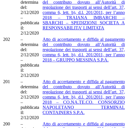
determina
del contributo dovuto all’Autorità di
del:
regolazione dei trasporti ai sensi dell’art. 37,
2/12/2020
comma 6, lett. b), d.l. 201/2011, per l’anno
–
2018 – TRAIANA IMBARCHI –
pubblicata
SBARCHI – SPEDIZIONI SOCIETA A
il:
RESPONSABILITA’ LIMITATA
2/12/2020
202
–
Atto di accertamento e diffida al pagamento
determina
del contributo dovuto all’Autorità di
del:
regolazione dei trasporti ai sensi dell’art. 37,
2/12/2020
comma 6, lett. b), d.l. 201/2011, per l’anno
–
2018 – GRUPPO MESSINA S.P.A.
pubblicata
il:
2/12/2020
201
–
Atto di accertamento e diffida al pagamento
determina
del contributo dovuto all’Autorità di
del:
regolazione dei trasporti ai sensi dell’art. 37,
2/12/2020
comma 6, lett. b), d.l. 201/2011, per l’anno
–
2018 – CO.NA.TE.CO. CONSORZIO
pubblicata
NAPOLETANO TERMINAL
il:
CONTAINERS S.P.A.
2/12/2020
200
–
Atto di accertamento e diffida al pagamento