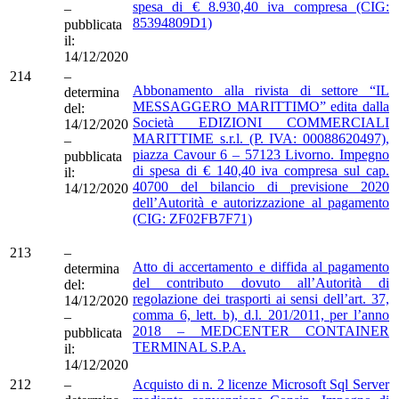
spesa di € 8.930,40 iva compresa (CIG:
–
85394809D1)
pubblicata
il:
14/12/2020
214
–
Abbonamento alla rivista di settore “IL
determina
MESSAGGERO MARITTIMO” edita dalla
del:
Società EDIZIONI COMMERCIALI
14/12/2020
MARITTIME s.r.l. (P. IVA: 00088620497),
–
piazza Cavour 6 – 57123 Livorno. Impegno
pubblicata
di spesa di € 140,40 iva compresa sul cap.
il:
40700 del bilancio di previsione 2020
14/12/2020
dell’Autorità e autorizzazione al pagamento
(CIG: ZF02FB7F71)
213
–
Atto di accertamento e diffida al pagamento
determina
del contributo dovuto all’Autorità di
del:
regolazione dei trasporti ai sensi dell’art. 37,
14/12/2020
comma 6, lett. b), d.l. 201/2011, per l’anno
–
2018 – MEDCENTER CONTAINER
pubblicata
TERMINAL S.P.A.
il:
14/12/2020
212
–
Acquisto di n. 2 licenze Microsoft Sql Server