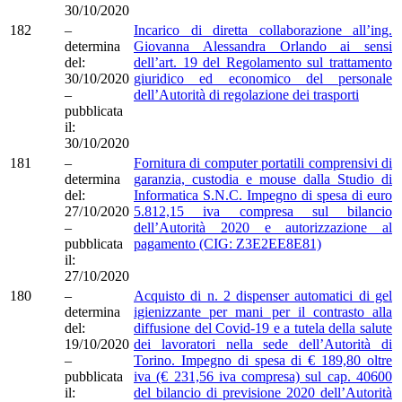
30/10/2020
182
–
Incarico di diretta collaborazione all’ing.
determina
Giovanna Alessandra Orlando ai sensi
del:
dell’art. 19 del Regolamento sul trattamento
30/10/2020
giuridico ed economico del personale
–
dell’Autorità di regolazione dei trasporti
pubblicata
il:
30/10/2020
181
–
Fornitura di computer portatili comprensivi di
determina
garanzia, custodia e mouse dalla Studio di
del:
Informatica S.N.C. Impegno di spesa di euro
27/10/2020
5.812,15 iva compresa sul bilancio
–
dell’Autorità 2020 e autorizzazione al
pubblicata
pagamento (CIG: Z3E2EE8E81)
il:
27/10/2020
180
–
Acquisto di n. 2 dispenser automatici di gel
determina
igienizzante per mani per il contrasto alla
del:
diffusione del Covid-19 e a tutela della salute
19/10/2020
dei lavoratori nella sede dell’Autorità di
–
Torino. Impegno di spesa di € 189,80 oltre
pubblicata
iva (€ 231,56 iva compresa) sul cap. 40600
il:
del bilancio di previsione 2020 dell’Autorità