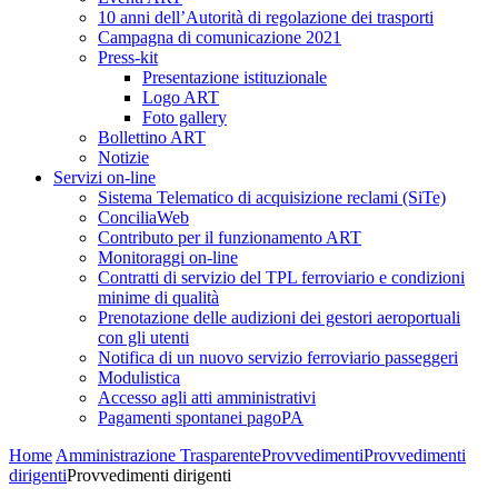
10 anni dell’Autorità di regolazione dei trasporti
Campagna di comunicazione 2021
Press-kit
Presentazione istituzionale
Logo ART
Foto gallery
Bollettino ART
Notizie
Servizi on-line
Sistema Telematico di acquisizione reclami (SiTe)
ConciliaWeb
Contributo per il funzionamento ART
Monitoraggi on-line
Contratti di servizio del TPL ferroviario e condizioni
minime di qualità
Prenotazione delle audizioni dei gestori aeroportuali
con gli utenti
Notifica di un nuovo servizio ferroviario passeggeri
Modulistica
Accesso agli atti amministrativi
Pagamenti spontanei pagoPA
Home
Amministrazione Trasparente
Provvedimenti
Provvedimenti
dirigenti
Provvedimenti dirigenti