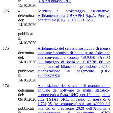
il:
(CIG: 8380455A3C)
15/10/2020
176
–
Servizio di brokeraggio assicurativo.
determina
Affidamento alla GBSAPRI S.p.A. Proroga
del:
contrattuale (CIG: Z1C1C6BFA9)
14/10/2020
–
pubblicata
il:
14/10/2020
175
–
Affidamento del servizio sostitutivo di mensa
determina
mediante l’acquisto di buoni pasto. Adesione
del:
alla convenzione Consip “BUONI PASTO
14/10/2020
8”. Impegno di spesa di € 67.381,60 iva
–
compresa sul bilancio di previsione 2020 e
pubblicata
autorizzazione al pagamento (CIG:
il:
8426387A85)
14/10/2020
174
–
Acquisizione del servizio di manutenzione
determina
annuale del software di analisi statistico-
del:
econometrica Stata 16/IC, per 10 utenti, dalla
09/10/2020
ditta TSTAT SRL. Impegno di spesa di €
–
1.731,05 (iva compresa) sul cap. 40900 del
pubblicata
bilancio di previsione 2020 dell’Autorità e
il:
autorizzazione al pagamento (CIG: