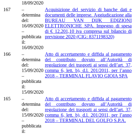
18/09/2020
167
–
Acquisizione del servizio di banche dati e
determina
documenti delle imprese. Aggiudicazione alla
del:
BUREAU VAN DIJK EDIZIONI
16/09/2020
ELETTRONICHE SPA. Impegno di spesa
–
di € 12.201,10 iva compresa sul bilancio di
pubblicata
previsione 2020 (CIG: 8371198320)
il:
16/09/2020
166
–
Atto di accertamento e diffida al pagamento
determina
del contributo dovuto all’Autorità di
del:
regolazione dei trasporti ai sensi dell’art. 37,
15/09/2020
comma 6, lett. b), d.l. 201/2011, per l’anno
–
2018 – TERMINAL FLAVIO GIOIA SPA
pubblicata
il:
15/09/2020
165
–
Atto di accertamento e diffida al pagamento
determina
del contributo dovuto all’Autorità di
del:
regolazione dei trasporti ai sensi dell’art. 37,
15/09/2020
comma 6, lett. b), d.l. 201/2011, per l’anno
–
2018 – TERMINAL DEL GOLFO S.P.A.
pubblicata
il: