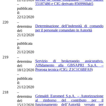
55187486 e CIG derivato 8569960ab5
–
pubblicata
il:
22/12/2020
220
–
Determinazione dell’indennità di comando
determina
per il personale comandato in Autorità
del:
21/12/2020
–
pubblicata
il:
21/12/2020
219
–
Servizio di brokeraggio assicurativo.
determina
Affidamento alla GBSAPRI S.p.A. –
del:
Proroga tecnica (CIG: Z1C1C6BFA9)
18/12/2020
–
pubblicata
il:
21/12/2020
218
–
Grimaldi Euromed S.p.A. – Autorizzazione
determina
al rimborso del contributo per il
del:
funzionamento dell’Autorità versato per
15/12/2020