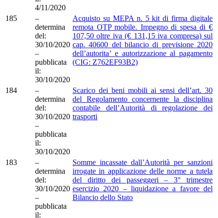
4/11/2020
185
–
Acquisto su MEPA n. 5 kit di firma digitale
determina
remota OTP mobile. Impegno di spesa di €
del:
107,50 oltre iva (€ 131,15 iva compresa) sul
30/10/2020
cap. 40600 del bilancio di previsione 2020
–
dell’autorita’ e autorizzazione al pagamento
pubblicata
(CIG: Z762EF93B2)
il:
30/10/2020
184
–
Scarico dei beni mobili ai sensi dell’art. 30
determina
del Regolamento concernente la disciplina
del:
contabile dell’Autorità di regolazione dei
30/10/2020
trasporti
–
pubblicata
il:
30/10/2020
183
–
Somme incassate dall’Autorità per sanzioni
determina
irrogate in applicazione delle norme a tutela
del:
del diritto dei passeggeri – 3° trimestre
30/10/2020
esercizio 2020 – liquidazione a favore del
–
Bilancio dello Stato
pubblicata
il: