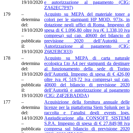
19/10/2020
e autorizzazione al pagamento (CIG:
ZA62EC7F97)
179
–
Acquisto su MEPA del materiale toner a
determina
colori per le stampanti HP MOD. 973x, in
del:
dotazione negli uffici di Roma. Impegno di
19/10/2020
spesa di € 1.096,80 oltre iva (€ 1.338,10 iva
–
compresa) sul cap. 40600 del bilancio di
pubblicata
previsione 2020 dell’Autorità e
il:
Autorizzazione al pagamento (CIG:
19/10/2020
Z682EBC833)
178
–
Acquisto su MEPA di carta naturale
determina
ecologica f.to A4 per stampanti da destinare
del:
al funzionamento della sede di Torino
19/10/2020
dell’Autorità. Impegno di spesa di € 426,00
–
oltre iva (€ 519,72 iva compresa) sul cap.
pubblicata
40600 del bilancio di previsione 2020
il:
dell’Autorità e autorizzazione al pagamento
19/10/2020
(CIG: Z4F2EBADDA)
177
–
Acquisizione della fornitura annuale delle
determina
licenze per la piattaforma Siem Splunk per la
del:
raccolta e l’analisi degli events logs.
14/10/2020
Aggiudicazione alla CONSOFT SISTEMI
–
S.P.A. Impegno di spesa di € 27.849,98 iva
pubblicata
compresa sul bilancio di previsione 2020