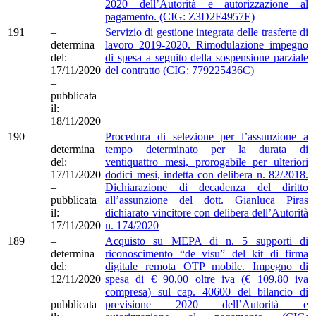
2020 dell’Autorità e autorizzazione al
pagamento. (CIG: Z3D2F4957E)
191
–
Servizio di gestione integrata delle trasferte di
determina
lavoro 2019-2020. Rimodulazione impegno
del:
di spesa a seguito della sospensione parziale
17/11/2020
del contratto (CIG: 779225436C)
–
pubblicata
il:
18/11/2020
190
–
Procedura di selezione per l’assunzione a
determina
tempo determinato per la durata di
del:
ventiquattro mesi, prorogabile per ulteriori
17/11/2020
dodici mesi, indetta con delibera n. 82/2018.
–
Dichiarazione di decadenza del diritto
pubblicata
all’assunzione del dott. Gianluca Piras
il:
dichiarato vincitore con delibera dell’Autorità
17/11/2020
n. 174/2020
189
–
Acquisto su MEPA di n. 5 supporti di
determina
riconoscimento “de visu” del kit di firma
del:
digitale remota OTP mobile. Impegno di
12/11/2020
spesa di € 90,00 oltre iva (€ 109,80 iva
–
compresa) sul cap. 40600 del bilancio di
pubblicata
previsione 2020 dell’Autorità e