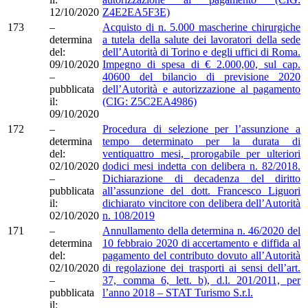
12/10/2020
Z4E2EA5F3E)
173
–
Acquisto di n. 5.000 mascherine chirurgiche
determina
a tutela della salute dei lavoratori della sede
del:
dell’Autorità di Torino e degli uffici di Roma.
09/10/2020
Impegno di spesa di € 2.000,00, sul cap.
–
40600 del bilancio di previsione 2020
pubblicata
dell’Autorità e autorizzazione al pagamento
il:
(CIG: Z5C2EA4986)
09/10/2020
172
–
Procedura di selezione per l’assunzione a
determina
tempo determinato per la durata di
del:
ventiquattro mesi, prorogabile per ulteriori
02/10/2020
dodici mesi indetta con delibera n. 82/2018.
–
Dichiarazione di decadenza del diritto
pubblicata
all’assunzione del dott. Francesco Liguori
il:
dichiarato vincitore con delibera dell’Autorità
02/10/2020
n. 108/2019
171
–
Annullamento della determina n. 46/2020 del
determina
10 febbraio 2020 di accertamento e diffida al
del:
pagamento del contributo dovuto all’Autorità
02/10/2020
di regolazione dei trasporti ai sensi dell’art.
–
37, comma 6, lett. b), d.l. 201/2011, per
pubblicata
l’anno 2018 – STAT Turismo S.r.l.
il: