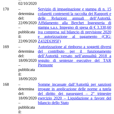
02/10/2020
170
–
Servizio di impaginazione e stampa di n. 15
determina
cofanetti contenenti la raccolta dei Rapporti e
del:
delle Relazioni annuali dell’Autorità.
22/09/2020
Affidamento alla Berchet Ingegneria di
–
stampa s.a.s. Impegno di spesa di € 3.330,60
pubblicata
iva compresa sul bilancio di previsione 2020
il:
e autorizzazione al pagamento (CIG:
22/09/2020
Z432E6395F)
169
–
Autorizzazione al rimborso a soggetti diversi
determina
del contributo per il funzionamento
del:
dell’Autorità versato nell’annualità 2018 a
18/09/2020
seguito di sentenze esecutive del TAR
–
Piemonte
pubblicata
il:
18/09/2020
168
–
Somme incassate dall’Autorità per sanzioni
determina
irrogate in applicazione delle norme a tutela
del:
del diritto dei passeggeri – 2° trimestre
18/09/2020
esercizio 2020 – Liquidazione a favore del
–
bilancio dello Stato
pubblicata
il: