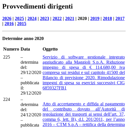
Provvedimenti dirigenti
2026
|
2025
|
2024
|
2023
|
2022
|
2021
| 2020 |
2019
|
2018
|
2017
|
2016
|
2015
Determine anno 2020
Numero
Data
Oggetto
225
–
Servizio di software gestionale integrato
determina
aggiudicato alla Maggioli S.p.A. Riduzione
del:
impegno di spesa di € 114.680,00 iva
29/12/2020
compresa sui residui e sul capitolo 41500 del
–
Bilancio di previsione 2020. Rimodulazione
pubblicata
impegni di spesa su esercizi successivi CIG
il:
6859327FB1
29/12/2020
224
–
Atto di accertamento e diffida al pagamento
determina
del contributo dovuto all’Autorità di
del:
regolazione dei trasporti ai sensi dell’art. 37,
24/12/2020
comma 6, lett. B), d.l. 201/2011, per l’anno
–
2016 – CTM S.p.A – rettifica della determina
pubblicata