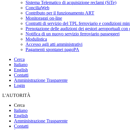
Sistema Telematico di acquisizione reclami (SiTe)
ConciliaWeb
Contributo per il funzionamento ART
Monitoraggi on-line
Contratti di servizio del TPL ferroviario e condizioni min
Prenotazione delle audizioni dei gestori aeroportuali con g
Notifica di un nuovo servizio ferroviario passeggeri
Modulistica
Accesso agli atti amministrativi
Pagamenti spontanei pagoPA
Cerca
Italiano
English
Contatti
Amministrazione Trasparente
Login
L'AUTORITÀ
Cerca
Italiano
English
Amministrazione Trasparente
Contatti