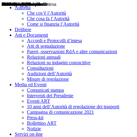
Delibere
Pareri
Consultazioni
Audizioni
Atti di Segnalazione
Accordi e Protocolli d'Intesa
Relazioni annuali
Misure di regolazione
Notizie
Comunicati Stampa
Bollettini ART
Convegni ART
Interviste del Presidente
Articoli in primo piano
Interventi del Presidente
2004
2005
2010
2013
2014
2015
2016
2017
2018
2019
202
2020
2021
2022
2023
2024
2025
2026
Aereo
Marittimo
Terrestre
Autorità
Che cos’è l’Autorità
Che cosa fa l’Autorità
Come si finanzia l’Autorità
Delibere
Atti e Documenti
Accordi e Protocolli d’intesa
Atti di segnalazione
Pareri, osservazioni RdA e altre comunicazioni
Relazioni annuali
Relazioni su indagini conoscitive
Consultazioni
Audizioni dell’Autorità
Misure di regolazione
Media ed Eventi
Comunicati stampa
Interventi del Presidente
Eventi ART
10 anni dell’Autorità di regolazione dei trasporti
Campagna di comunicazione 2021
Press-kit
Bollettino ART
Notizie
Servizi on-line