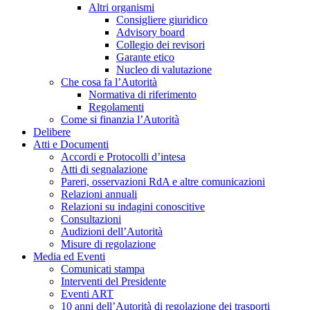
Altri organismi
Consigliere giuridico
Advisory board
Collegio dei revisori
Garante etico
Nucleo di valutazione
Che cosa fa l’Autorità
Normativa di riferimento
Regolamenti
Come si finanzia l’Autorità
Delibere
Atti e Documenti
Accordi e Protocolli d’intesa
Atti di segnalazione
Pareri, osservazioni RdA e altre comunicazioni
Relazioni annuali
Relazioni su indagini conoscitive
Consultazioni
Audizioni dell’Autorità
Misure di regolazione
Media ed Eventi
Comunicati stampa
Interventi del Presidente
Eventi ART
10 anni dell’Autorità di regolazione dei trasporti