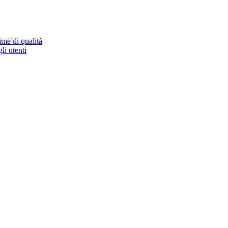
ime di qualità
li utenti