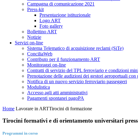
Campagna di comunicazione 2021
Press-kit
Presentazione istituzionale
Logo ART
Foto gallery
Bollettino ART
Notizie
Servizi on-line
Sistema Telematico di acquisizione reclami (SiTe)
ConciliaWeb
Contributo per il funzionamento ART
Monitoraggi on-line
Contratti di servizio del TPL ferroviario e condizioni min
Prenotazione delle audizioni dei gestori aeroportuali con g
Notifica di un nuovo servizio ferroviario passeggeri
Modulistica
Accesso agli atti amministrativi
Pagamenti spontanei pagoPA
Home
Lavorare in ART
Tirocini di formazione
Tirocini formativi e di orientamento universitari pres
Programmi in corso