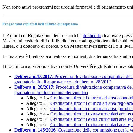
Non sono attivi programmi per tirocini formativi e di orientamento unive
Programmi espletati nell’ultimo quinquennio
L’Autorità di Regolazione dei Trasporti ha
deliberato
di attivare press
Master universitario di I o II livello avente ad oggetto tematiche attine
laurea, o il dottorato di ricerca, o un Master universitario di I o II livel
L’ iniziativa è finalizzata a realizzare momenti di alternanza tra studi
I tirocini formativi sono attivati con le Università e gli Istituti univers
Delibera n.47/2017
: Procedura di valutazione comparativa dei c
graduatorie finali approvate con delibera n. 28/2017
Delibera n. 28/2017
: Procedura di valutazione comparativa dei 
graduatorie finali e nomina dei vincitori
Allegato 1 –
Graduatoria tirocini curriculari area econom
Allegato 2 –
Graduatoria tirocini curriculari area regolaz
Allegato 3 –
Graduatoria tirocini curriculari area giuridic
Allegato 4 –
Graduatoria tirocini extra-curriculari area 
Allegato 5 –
Graduatoria tirocini extra-curriculari area r
Allegato 6 –
Graduatoria tirocini extra-curriculari area gi
Delibera n. 145/2016
: Costituzione della commissione per la val