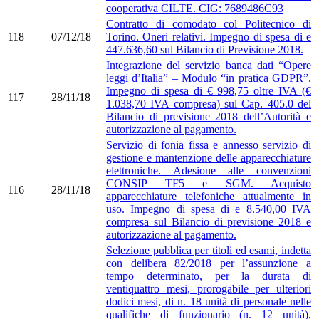
cooperativa CILTE. CIG: 7689486C93
Contratto di comodato col Politecnico di
118
07/12/18
Torino. Oneri relativi. Impegno di spesa di e
447.636,60 sul Bilancio di Previsione 2018.
Integrazione del servizio banca dati “Opere
leggi d’Italia” – Modulo “in pratica GDPR”.
Impegno di spesa di € 998,75 oltre IVA (€
117
28/11/18
1.038,70 IVA compresa) sul Cap. 405.0 del
Bilancio di previsione 2018 dell’Autorità e
autorizzazione al pagamento.
Servizio di fonia fissa e annesso servizio di
gestione e mantenzione delle apparecchiature
elettroniche. Adesione alle convenzioni
CONSIP TF5 e SGM. Acquisto
116
28/11/18
apparecchiature telefoniche attualmente in
uso. Impegno di spesa di e 8.540,00 IVA
compresa sul Bilancio di previsione 2018 e
autorizzazione al pagamento.
Selezione pubblica per titoli ed esami, indetta
con delibera 82/2018 per l’assunzione a
tempo determinato, per la durata di
ventiquattro mesi, prorogabile per ulteriori
dodici mesi, di n. 18 unità di personale nelle
qualifiche di funzionario (n. 12 unità),