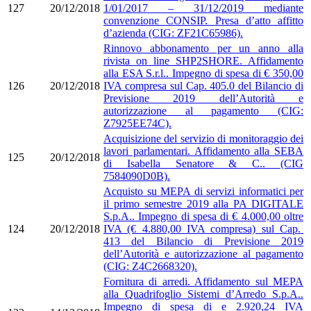
127
20/12/2018
1/01/2017 – 31/12/2019 mediante
convenzione CONSIP. Presa d’atto affitto
d’azienda (CIG: ZF21C65986).
Rinnovo abbonamento per un anno alla
rivista on line SHP2SHORE. Affidamento
alla ESA S.r.l.. Impegno di spesa di € 350,00
126
20/12/2018
IVA compresa sul Cap. 405.0 del Bilancio di
Previsione 2019 dell’Autorità e
autorizzazione al pagamento (CIG:
Z7925EE74C).
Acquisizione del servizio di monitoraggio dei
lavori parlamentari. Affidamento alla SEBA
125
20/12/2018
di Isabella Senatore & C.. (CIG
7584090D0B).
Acquisto su MEPA di servizi informatici per
il primo semestre 2019 alla PA DIGITALE
S.p.A.. Impegno di spesa di € 4.000,00 oltre
124
20/12/2018
IVA (€ 4.880,00 IVA compresa) sul Cap.
413 del Bilancio di Previsione 2019
dell’Autorità e autorizzazione al pagamento
(CIG: Z4C2668320).
Fornitura di arredi. Affidamento sul MEPA
alla Quadrifoglio Sistemi d’Arredo S.p.A..
Impegno di spesa di e 2.920,24 IVA