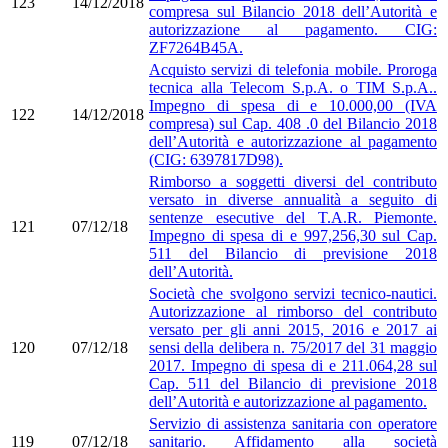
123
14/12/2018
compresa sul Bilancio 2018 dell’Autorità e
autorizzazione al pagamento. CIG:
ZF7264B45A.
Acquisto servizi di telefonia mobile. Proroga
tecnica alla Telecom S.p.A. o TIM S.p.A..
Impegno di spesa di e 10.000,00 (IVA
122
14/12/2018
compresa) sul Cap. 408 .0 del Bilancio 2018
dell’Autorità e autorizzazione al pagamento
(CIG: 6397817D98).
Rimborso a soggetti diversi del contributo
versato in diverse annualità a seguito di
sentenze esecutive del T.A.R. Piemonte.
121
07/12/18
Impegno di spesa di e 997,256,30 sul Cap.
511 del Bilancio di previsione 2018
dell’Autorità.
Società che svolgono servizi tecnico-nautici.
Autorizzazione al rimborso del contributo
versato per gli anni 2015, 2016 e 2017 ai
120
07/12/18
sensi della delibera n. 75/2017 del 31 maggio
2017. Impegno di spesa di e 211.064,28 sul
Cap. 511 del Bilancio di previsione 2018
dell’Autorità e autorizzazione al pagamento.
Servizio di assistenza sanitaria con operatore
119
07/12/18
sanitario. Affidamento alla società