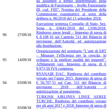
da assumere a tempo indeterminato nella
qualifica di Funzionario – livello Funzionario
III, cod. FIII7. Nomina del Presidente della
Commissione esaminatrice ai sensi della
delibera n. 86/2018 del 13 settembre 2018.
Esecuzione sentenza Consiglio di Stato, Sez.
Sesta, n. 03641/2018 del 13/06/2018.
Rimborso spese legali – Impegno di spesa di
96
27/09/18
€ 8.108,10 sul Capitolo 511 del Bilancio di
previsione dell’Autorità ed autorizzazione
alla liquidazione.
Organizzazione del seminario “L’arte di ART
– Misurare l’efficienza per la crescita, lo
95
14/09/18
sviluppo e la migliore qualità dei trasporti”.
Affidamenti vari. Impegno di spesa di €
9.973,50 IVA compresa.
RYANAIR DAC. Rimborso del contributo
versato per l’anno 2015. Impegno di spesa di
94
03/08/18
€ 56.707,51 sul Cap. 511 del Bilancio di
previsione 2018 dell’Autorità e
autorizzazione al pagamento.
TURKISH AIRLINES LINEE AEREE
TURCHE. Rimborso del contributo versato
per gli anni 2017 e 2018. Impegno di spesa di
93
03/08/18