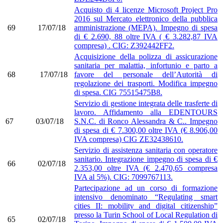
Acquisto di 4 licenze Microsoft Project Pro
2016 sul Mercato elettronico della pubblica
69
17/07/18
amministrazione (MEPA). Impegno di spesa
di € 2.690, 88 oltre IVA ( € 3.282,87 IVA
compresa) . CIG: Z392442FF2.
Acquisizione della polizza di assicurazione
sanitaria per malattia, infortunio e parto a
68
17/07/18
favore del personale dell’Autorità di
regolazione dei trasporti. Modifica impegno
di spesa. CIG 75515475B8.
Servizio di gestione integrata delle trasferte di
lavoro. Affidamento alla EDENTOURS
67
03/07/18
S.N.C. di Ronco Alessandra & C.. Impegno
di spesa di € 7.300,00 oltre IVA (€ 8.906,00
IVA compresa) CIG ZE32438610.
Servizio di assistenza sanitaria con operatore
sanitario. Integrazione impegno di spesa di €
66
02/07/18
2.353,00 oltre IVA (€ 2.470,65 compresa
IVA al 5%). CIG: 7099767113.
Partecipazione ad un corso di formazione
intensivo denominato “Regulating smart
cities II: mobility and digital citizenship”
presso la Turin School of Local Regulation di
65
02/07/18