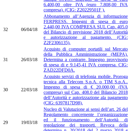
6.400,00 oltre IVA (euro 7.808,00 IVA
compresa). (CIG: Z20229501F ).
Abbonamento all’Agenzia di informazione
FERPRESS. Impegni di spesa di euro
2.440,00 IVA COMPRESA SUL Cap. 405.0
32
06/04/18
del Bilancio di previsione 2018 dell’Autorità
e autorizzazione al pagamento. (CIG:
Z2F2306135).
Acquisto di computer portatili sul Mercato
della Pubblica Amministrazione (MEPA).
31
26/03/18
Determina a contrarre. Impegno provvisorio
di spesa di e 9.145,41 IVA compresa. CIG:
ZAD22DFD0A.
Acquisto servizi di telefonia mobile. Proroga
tecnica alla Telecom S.p.A. o TIM S.p.A..
Impegno di spesa di € 20.000,00 (IVA
30
22/03/18
compresa) sul Cap. 408.0 del Bilancio 2018
dell’Autorità e autorizzazione ala pagamento
(CIG: 6397817D98).
Nucleo di Valutazione ai sensi dell’art. 26 del
Regolamento concernente l’organizzazione
ed il funzionamento dell’Autorità di
29
19/03/18
regolazione dei trasporti. Revoca della
determina n. 20/2018 del 2 marzo 2018 e