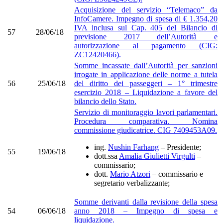
Acquisizione del servizio “Telemaco” da
InfoCamere. Impegno di spesa di € 1.354,20
IVA inclusa sul Cap. 405 del Bilancio di
57
28/06/18
previsione 2017 dell’Autorità e
autorizzazione al pagamento (CIG:
ZC12420466).
Somme incassate dall’Autorità per sanzioni
irrogate in applicazione delle norme a tutela
56
25/06/18
del diritto dei passeggeri – 1° trimestre
esercizio 2018 – Liquidazione a favore del
bilancio dello Stato.
Servizio di monitoraggio lavori parlamentari.
Procedura comparativa. Nomina
commissione giudicatrice. CIG 7409453A09.
ing.
Nushin Farhang
– Presidente;
55
19/06/18
dott.ssa
Amalia Giulietti Virgulti
–
commissario;
dott.
Mario Atzori
– commissario e
segretario verbalizzante;
Somme derivanti dalla revisione della spesa
54
06/06/18
anno 2018 – Impegno di spesa e
liquidazione.