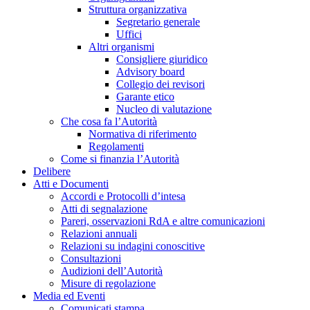
Struttura organizzativa
Segretario generale
Uffici
Altri organismi
Consigliere giuridico
Advisory board
Collegio dei revisori
Garante etico
Nucleo di valutazione
Che cosa fa l’Autorità
Normativa di riferimento
Regolamenti
Come si finanzia l’Autorità
Delibere
Atti e Documenti
Accordi e Protocolli d’intesa
Atti di segnalazione
Pareri, osservazioni RdA e altre comunicazioni
Relazioni annuali
Relazioni su indagini conoscitive
Consultazioni
Audizioni dell’Autorità
Misure di regolazione
Media ed Eventi
Comunicati stampa