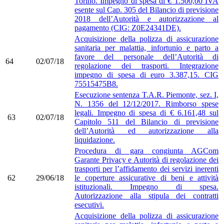
Torino. Impegno di spesa di € 1.500,00 IVA
esente sul Cap. 305 del Bilancio di previsione
2018 dell’Autorità e autorizzazione al
pagamento (CIG: Z0E24341DE).
Acquisizione della polizza di assicurazione
sanitaria per malattia, infortunio e parto a
favore del personale dell’Autorità di
64
02/07/18
regolazione dei trasporti. Integrazione
impegno di spesa di euro 3.387,15. CIG
75515475B8.
Esecuzione sentenza T.A.R. Piemonte, sez. I,
N. 1356 del 12/12/2017. Rimborso spese
legali. Impegno di spesa di € 6.161,48 sul
63
02/07/18
Capitolo 511 del Bilancio di previsione
dell’Autorità ed autorizzazione alla
liquidazione.
Procedura di gara congiunta AGCom
Garante Privacy e Autorità di regolazione dei
trasporti per l’affidamento dei servizi inerenti
62
29/06/18
le coperture assicurative di beni e attività
istituzionali. Impegno di spesa.
Autorizzazione alla stipula dei contratti
esecutivi.
Acquisizione della polizza di assicurazione