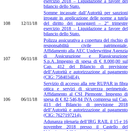
esercizio 2018 – Liquidazione a favore del
bilancio dello Stato.
Somme incassate dall’Autorità per sanzioni
irrogate in applicazione delle norme a tutela
108
12/11/18
del diritto dei passeggeri – 2° trimestre
esercizio 2018 – Liquidazione a favore del
bilancio dello Stato.
Polizza assicurativa a copertura del rischio di
responsabilità civile patrimoniale.
Affidamento alla AEC Underwriting Agenzia
di Assicurazione e Riassicurazione
107
06/11/18
S.p.A..Impegno di spesa di € 8.000,00 sul
Cap. 412 del Bilancio di previsione
dell’Autorità e autorizzazione al pagamento
(CIG: 7584034E4).
Servizio di accesso alla rete RUPAR in fibra
ottica e servizi di sicurezza perimetrale.
Affidamento al CSI Piemonte. Impegno di
106
06/11/18
spesa di € 82,546,84 IVA compresa sul Cap.
413 del Bilancio di previsione 2018
dell’Autorità e autorizzazione al pagamento
(CIG: 7627197214).
Adunanza plenaria dell’IRG RAIL il 15 e 16
novembre 2018 presso il Castello del