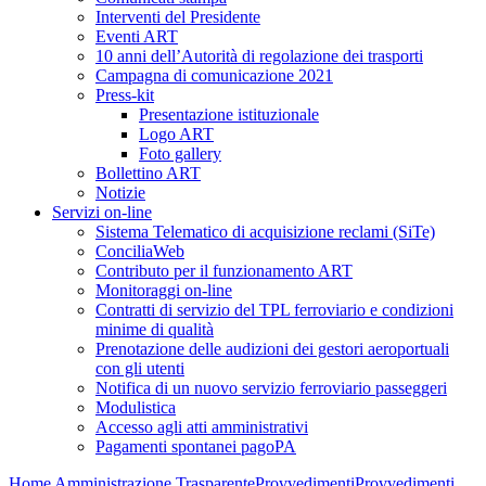
Interventi del Presidente
Eventi ART
10 anni dell’Autorità di regolazione dei trasporti
Campagna di comunicazione 2021
Press-kit
Presentazione istituzionale
Logo ART
Foto gallery
Bollettino ART
Notizie
Servizi on-line
Sistema Telematico di acquisizione reclami (SiTe)
ConciliaWeb
Contributo per il funzionamento ART
Monitoraggi on-line
Contratti di servizio del TPL ferroviario e condizioni
minime di qualità
Prenotazione delle audizioni dei gestori aeroportuali
con gli utenti
Notifica di un nuovo servizio ferroviario passeggeri
Modulistica
Accesso agli atti amministrativi
Pagamenti spontanei pagoPA
Home
Amministrazione Trasparente
Provvedimenti
Provvedimenti