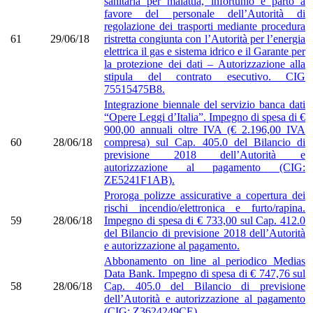
sanitaria per malattia, infortunio e parto a
favore del personale dell’Autorità di
regolazione dei trasporti mediante procedura
61
29/06/18
ristretta congiunta con l’Autorità per l’energia
elettrica il gas e sistema idrico e il Garante per
la protezione dei dati – Autorizzazione alla
stipula del contrato esecutivo. CIG
75515475B8.
Integrazione biennale del servizio banca dati
“Opere Leggi d’Italia”. Impegno di spesa di €
900,00 annuali oltre IVA (€ 2.196,00 IVA
60
28/06/18
compresa) sul Cap. 405.0 del Bilancio di
previsione 2018 dell’Autorità e
autorizzazione al pagamento (CIG:
ZE5241F1AB).
Proroga polizze assicurative a copertura dei
rischi incendio/elettronica e furto/rapina.
59
28/06/18
Impegno di spesa di € 733,00 sul Cap. 412.0
del Bilancio di previsione 2018 dell’Autorità
e autorizzazione al pagamento.
Abbonamento on line al periodico Medias
Data Bank. Impegno di spesa di € 747,76 sul
58
28/06/18
Cap. 405.0 del Bilancio di previsione
dell’Autorità e autorizzazione al pagamento
(CIG: Z3624249CE).