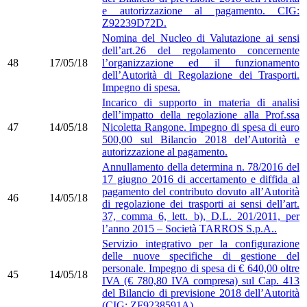
e autorizzazione al pagamento. CIG:
Z92239D72D.
Nomina del Nucleo di Valutazione ai sensi
dell’art.26 del regolamento concernente
48
17/05/18
l’organizzazione ed il funzionamento
dell’Autorità di Regolazione dei Trasporti.
Impegno di spesa.
Incarico di supporto in materia di analisi
dell’impatto della regolazione alla Prof.ssa
47
14/05/18
Nicoletta Rangone. Impegno di spesa di euro
500,00 sul Bilancio 2018 del’Autorità e
autorizzazione al pagamento.
Annullamento della determina n. 78/2016 del
17 giugno 2016 di accertamento e diffida al
pagamento del contributo dovuto all’Autorità
46
14/05/18
di regolazione dei trasporti ai sensi dell’art.
37, comma 6, lett. b), D.L. 201/2011, per
l’anno 2015 – Società TARROS S.p.A..
Servizio integrativo per la configurazione
delle nuove specifiche di gestione del
personale. Impegno di spesa di € 640,00 oltre
45
14/05/18
IVA (€ 780,80 IVA compresa) sul Cap. 413
del Bilancio di previsione 2018 dell’Autorità
(CIG: ZF9238591A).