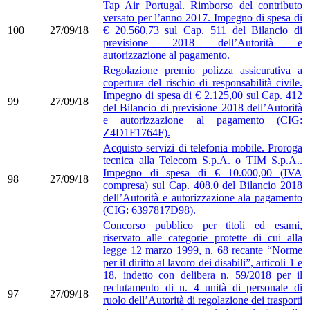
Tap Air Portugal. Rimborso del contributo
versato per l’anno 2017. Impegno di spesa di
100
27/09/18
€ 20.560,73 sul Cap. 511 del Bilancio di
previsione 2018 dell’Autorità e
autorizzazione al pagamento.
Regolazione premio polizza assicurativa a
copertura del rischio di responsabilità civile.
Impegno di spesa di € 2.125,00 sul Cap. 412
99
27/09/18
del Bilancio di previsione 2018 dell’Autorità
e autorizzazione al pagamento (CIG:
Z4D1F1764F).
Acquisto servizi di telefonia mobile. Proroga
tecnica alla Telecom S.p.A. o TIM S.p.A..
Impegno di spesa di € 10.000,00 (IVA
98
27/09/18
compresa) sul Cap. 408.0 del Bilancio 2018
dell’Autorità e autorizzazione ala pagamento
(CIG: 6397817D98).
Concorso pubblico per titoli ed esami,
riservato alle categorie protette di cui alla
legge 12 marzo 1999, n. 68 recante “Norme
per il diritto al lavoro dei disabili”, articoli 1 e
18, indetto con delibera n. 59/2018 per il
reclutamento di n. 4 unità di personale di
97
27/09/18
ruolo dell’Autorità di regolazione dei trasporti