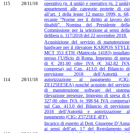
115
28/11/18
operativo (n. 4 unità) e operativo (n. 2 unità)
appartenenti alle categorie protette di cui
all’art. 1 della legge 12 marzo 1999, n. 68,
recante “Norme per il diritto al lavoro dei
disabili”. Nomina del Presidente della
Commissione per la selezione ai sensi della
delibera n. 117/2018 del 22 novembre 2018.
Acquisizione del servizio di manutenzione
hardware per il rilevatore KARPOS STYLE
MCT 353 ETH (Matricola 14183) installato
presso l’Ufficio di Roma. Impegno di spesa
di € 281,00 oltre IVA (€ 342,82 IVA
compresa) sul Cap. 413.0 del Bilancio di
previsione 2018 dell’Autorità e
114
28/11/18
autorizzazione al pagamento (CIG:
ZE125EE5EA) nonché acquisto del servizio
di manutenzione software del sistema
rilevazione presenze. Impegno di spesa di €
327,00 oltre IVA (e 398,94 IVA compresa)
sul Cap. 413.0 del Bilancio di previsione
2018 dell’Autorità e autorizzazione al
pagamento (CIG: Z5725EE 4FF).
Incarico di esperto al Dott. Giuseppe D’Anna
ai sensi dell’art. 17 del Regolamento sul