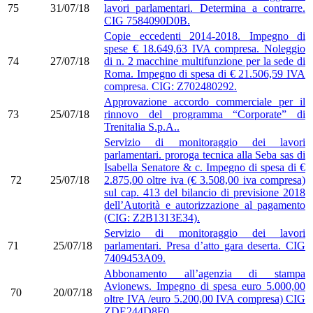
75
31/07/18
lavori parlamentari. Determina a contrarre.
CIG 7584090D0B.
Copie eccedenti 2014-2018. Impegno di
spese € 18.649,63 IVA compresa. Noleggio
74
27/07/18
di n. 2 macchine multifunzione per la sede di
Roma. Impegno di spesa di € 21.506,59 IVA
compresa. CIG: Z702480292.
Approvazione accordo commerciale per il
73
25/07/18
rinnovo del programma “Corporate” di
Trenitalia S.p.A..
Servizio di monitoraggio dei lavori
parlamentari. proroga tecnica alla Seba sas di
Isabella Senatore & c. Impegno di spesa di €
72
25/07/18
2.875,00 oltre iva (€ 3.508,00 iva compresa)
sul cap. 413 del bilancio di previsione 2018
dell’Autorità e autorizzazione al pagamento
(CIG: Z2B1313E34).
Servizio di monitoraggio dei lavori
71
25/07/18
parlamentari. Presa d’atto gara deserta. CIG
7409453A09.
Abbonamento all’agenzia di stampa
Avionews. Impegno di spesa euro 5.000,00
70
20/07/18
oltre IVA /euro 5.200,00 IVA compresa) CIG
ZDE244D8F0.