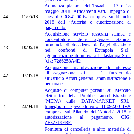
Adunanza plenaria dell’irg-rail il 17 e 18
maggio 2018. Affidamenti vari. Impegno di
44
11/05/18
spesa di € 6.841,60 iva compresa sul bilancio
2018 dell ‘Autorità e autorizzazione al
pagamento.
Acquisizione servizio rassegna stampa e
concentratore delle agenzie stampa.
pronuncia di decadenza dell’aggiudicazione
43
10/05/18
nei confronti di Extrapola S.r.l..
aggiudicazione definitiva a Datastampa S.r.l.
(cig: 7286258A4E).
Acquisizione manifestazione di interesse
all’assegnazione di n. 1 funzionario
42
07/05/18
all’Ufficio Affari generali, amministrazione e
personale.
Acquisto di computer portatili sul Mercato
elettronico della Pubblica amministrazione
(MEPA) dalla DATAMARKET SRL.
41
23/04/18
Impegno di spesa di euro 11.092,00 IVA
compresa sul Bilancio dell’Autorità 2018 e
autorizzazione al pagamento. CIG:
ZF32319FBE.
Fornitura di cancelleria e altro materiale di