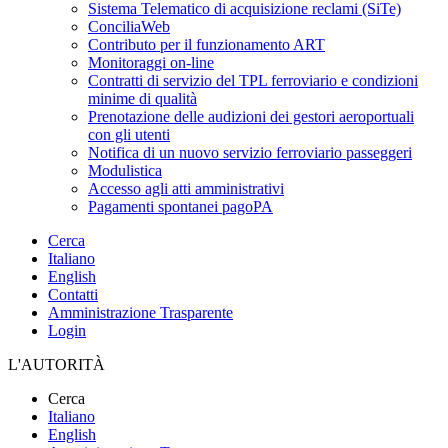
Sistema Telematico di acquisizione reclami (SiTe)
ConciliaWeb
Contributo per il funzionamento ART
Monitoraggi on-line
Contratti di servizio del TPL ferroviario e condizioni
minime di qualità
Prenotazione delle audizioni dei gestori aeroportuali
con gli utenti
Notifica di un nuovo servizio ferroviario passeggeri
Modulistica
Accesso agli atti amministrativi
Pagamenti spontanei pagoPA
Cerca
Italiano
English
Contatti
Amministrazione Trasparente
Login
L'AUTORITÀ
Cerca
Italiano
English