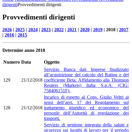
dirigenti
Provvedimenti dirigenti
Provvedimenti dirigenti
2026
|
2025
|
2024
|
2023
|
2022
|
2021
|
2020
|
2019
| 2018 |
2017
|
2016
|
2015
Determine anno 2018
Numero
Data
Oggetto
Servizio Banca dati Imprese finalizzato
all’acquisizione del calcolo del Rating e del
129
21/12/2018
coefficiente Beta. Affidamento alla Thomson
Reuters (Markets) Italia S.p.A. (CIG:
758406151F).
Incarico di esperto al Cons. Giulio Veltri ai
sensi dell’aert. 17 del Regolamento sul
128
21/12/2018
trattamento giuridico ed economico del
personle dell’Autorità di regolazione dei
trasporti.
Servizio di gestione integrata della salute e
sicurezza sui luoghi di lavoro per il periodo