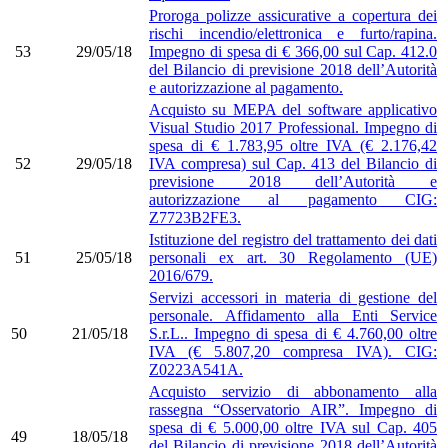
Proroga polizze assicurative a copertura dei
rischi incendio/elettronica e furto/rapina.
53
29/05/18
Impegno di spesa di € 366,00 sul Cap. 412.0
del Bilancio di previsione 2018 dell’Autorità
e autorizzazione al pagamento.
Acquisto su MEPA del software applicativo
Visual Studio 2017 Professional. Impegno di
spesa di € 1.783,95 oltre IVA (€ 2.176,42
52
29/05/18
IVA compresa) sul Cap. 413 del Bilancio di
previsione 2018 dell’Autorità e
autorizzazione al pagamento CIG:
Z7723B2FE3.
Istituzione del registro del trattamento dei dati
51
25/05/18
personali ex art. 30 Regolamento (UE)
2016/679.
Servizi accessori in materia di gestione del
personale. Affidamento alla Enti Service
50
21/05/18
S.r.L.. Impegno di spesa di € 4.760,00 oltre
IVA (€ 5.807,20 compresa IVA). CIG:
Z0223A541A.
Acquisto servizio di abbonamento alla
rassegna “Osservatorio AIR”. Impegno di
spesa di € 5.000,00 oltre IVA sul Cap. 405
49
18/05/18
del Bilancio di previsione 2018 dell’Autorità