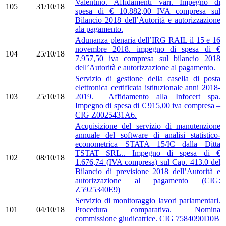
Valentino. Affidamenti vari. Impegno di
105
31/10/18
spesa di € 10.882,00 IVA compresa sul
Bilancio 2018 dell’Autorità e autorizzazione
ala pagamento.
Adunanza plenaria dell’IRG RAIL il 15 e 16
novembre 2018. impegno di spesa di €
104
25/10/18
7.957,50 iva compresa sul bilancio 2018
dell’Autorità e autorizzazione al pagamento.
Servizio di gestione della casella di posta
elettronica certificata istituzionale anni 2018-
103
25/10/18
2019. Affidamento alla Infocert spa.
Impegno di spesa di € 915,00 iva compresa –
CIG Z0025431A6.
Acquisizione del servizio di manutenzione
annuale del software di analisi statistico-
econometrica STATA 15/IC dalla Ditta
TSTAT SRL.. Impegno di spesa di €
102
08/10/18
1.676,74 (IVA compresa) sul Cap. 413.0 del
Bilancio di previsione 2018 dell’Autorità e
autorizzazione al pagamento (CIG:
Z5925340E9)
Servizio di monitoraggio lavori parlamentari.
101
04/10/18
Procedura comparativa. Nomina
commissione giudicatrice. CIG 7584090D0B