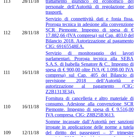
113
28/11/18
trattamento giuridico ed economico del
personale dell’Autorità di regolazione dei
trasporti.
Servizio di connettività dati e fonia fissa.
Proroga tecnica in adesione alla convenzione
SCR Piemonte. Impegno di spesa di €
112
28/11/18
17.882,66 (IVA compresa) sul Cap. 403.0 del
Bilancio 2018. Autorizzazione al pagamento
CIG: 69165548EA.
Servizio di monitoraggio dei lavori
parlamentari. Proroga tecnica alla SEBA
S.A.S. di Isabella Senatore & C.. Impegno di
spesa di € 900,00 oltre IVA (€ 1.098,00 IVA
111
16/11/18
compresa) sul Cap. 405 del Bilancio di
previsione 2018 dell’Autorità e
autorizzazione al pagamento (CIG:
Z2B1313E34).
Fornitura di cancelleria e altro materiale di
consumo. Adesione alla convenzione SCR
110
16/11/18
Piemonte. Impegno di spesa di € 9.516,00
IVA compresa. CIG: Z8B25B3613.
Somme incassate dall’Autorità per sanzioni
irrogate in applicazione delle norme a tutela
109
12/11/18
del diritto dei passeggeri – 3° trimestre