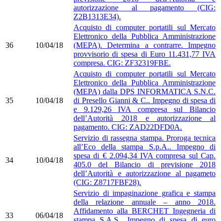
autorizzazione al pagamento (CIG:
Z2B1313E34).
Acquisto di computer portatili sul Mercato
Elettronico della Pubblica Amministrazione
36
10/04/18
(MEPA). Determina a contrarre. Impegno
provvisorio di spesa di Euro 11.431,77 IVA
compresa. CIG: ZF32319FBE.
Acquisto di computer portatili sul Mercato
Elettronico della Pubblica Amministrazione
(MEPA) dalla DPS INFORMATICA S.N.C.
35
10/04/18
di Presello Gianni & C.. Impegno di spesa di
e 9.129,26 IVA compresa sul Bilancio
dell’Autorità 2018 e autorizzazione al
pagamento. CIG: ZAD22DFD0A.
Servizio di rassegna stampa. Proroga tecnica
all’Eco della stampa S.p.A.. Impegno di
spesa di € 2.094,34 IVA compresa sul Cap.
34
10/04/18
405.0 del Bilancio di previsione 2018
dell’Autorità e autorizzazione al pagameto
(CIG: Z8717FBF28).
Servizio di impaginazione grafica e stampa
della relazione annuale – anno 2018.
Affidamento alla BERCHET Ingegneria di
33
06/04/18
stampa S.A.S.. Impegno di spesa di euro