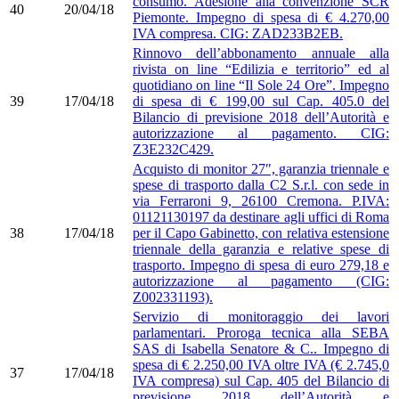
consumo. Adesione alla convenzione SCR
40
20/04/18
Piemonte. Impegno di spesa di € 4.270,00
IVA compresa. CIG: ZAD233B2EB.
Rinnovo dell’abbonamento annuale alla
rivista on line “Edilizia e territorio” ed al
quotidiano on line “Il Sole 24 Ore”. Impegno
39
17/04/18
di spesa di € 199,00 sul Cap. 405.0 del
Bilancio di previsione 2018 dell’Autorità e
autorizzazione al pagamento. CIG:
Z3E232C429.
Acquisto di monitor 27″, garanzia triennale e
spese di trasporto dalla C2 S.r.l. con sede in
via Ferraroni 9, 26100 Cremona. P.IVA:
01121130197 da destinare agli uffici di Roma
38
17/04/18
per il Capo Gabinetto, con relativa estensione
triennale della garanzia e relative spese di
trasporto. Impegno di spesa di euro 279,18 e
autorizzazione al pagamento (CIG:
Z002331193).
Servizio di monitoraggio dei lavori
parlamentari. Proroga tecnica alla SEBA
SAS di Isabella Senatore & C.. Impegno di
spesa di € 2.250,00 IVA oltre IVA (€ 2.745,0
37
17/04/18
IVA compresa) sul Cap. 405 del Bilancio di
previsione 2018 dell’Autorità e