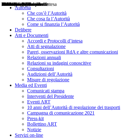
Delibere
Pareri
Consultazioni
Audizioni
Atti di Segnalazione
Accordi e Protocolli d'Intesa
Relazioni annuali
Misure di regolazione
Notizie
Comunicati Stampa
Bollettini ART
Convegni ART
Interviste del Presidente
Articoli in primo piano
Interventi del Presidente
2004
2005
2010
2013
2014
2015
2016
2017
2018
2019
202
2020
2021
2022
2023
2024
2025
2026
Aereo
Marittimo
Terrestre
Autorità
Che cos’è l’Autorità
Che cosa fa l’Autorità
Come si finanzia l’Autorità
Delibere
Atti e Documenti
Accordi e Protocolli d’intesa
Atti di segnalazione
Pareri, osservazioni RdA e altre comunicazioni
Relazioni annuali
Relazioni su indagini conoscitive
Consultazioni
Audizioni dell’Autorità
Misure di regolazione
Media ed Eventi
Comunicati stampa
Interventi del Presidente
Eventi ART
10 anni dell’Autorità di regolazione dei trasporti
Campagna di comunicazione 2021
Press-kit
Bollettino ART
Notizie
Servizi on-line