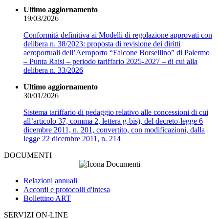
Ultimo aggiornamento
19/03/2026
Conformità definitiva ai Modelli di regolazione approvati con
delibera n. 38/2023: proposta di revisione dei diritti
aeroportuali dell’Aeroporto “Falcone Borsellino” di Palermo
– Punta Raisi – periodo tariffario 2025-2027 – di cui alla
delibera n. 33/2026
Ultimo aggiornamento
30/01/2026
Sistema tariffario di pedaggio relativo alle concessioni di cui
all’articolo 37, comma 2, lettera g-bis), del decreto-legge 6
dicembre 2011, n. 201, convertito, con modificazioni, dalla
legge 22 dicembre 2011, n. 214
DOCUMENTI
Relazioni annuali
Accordi e protocolli d'intesa
Bollettino ART
SERVIZI ON-LINE