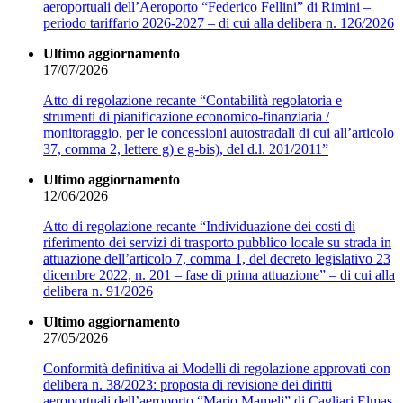
aeroportuali dell’Aeroporto “Federico Fellini” di Rimini –
periodo tariffario 2026-2027 – di cui alla delibera n. 126/2026
Ultimo aggiornamento
17/07/2026
Atto di regolazione recante “Contabilità regolatoria e
strumenti di pianificazione economico-finanziaria /
monitoraggio, per le concessioni autostradali di cui all’articolo
37, comma 2, lettere g) e g-bis), del d.l. 201/2011”
Ultimo aggiornamento
12/06/2026
Atto di regolazione recante “Individuazione dei costi di
riferimento dei servizi di trasporto pubblico locale su strada in
attuazione dell’articolo 7, comma 1, del decreto legislativo 23
dicembre 2022, n. 201 – fase di prima attuazione” – di cui alla
delibera n. 91/2026
Ultimo aggiornamento
27/05/2026
Conformità definitiva ai Modelli di regolazione approvati con
delibera n. 38/2023: proposta di revisione dei diritti
aeroportuali dell’aeroporto “Mario Mameli” di Cagliari Elmas