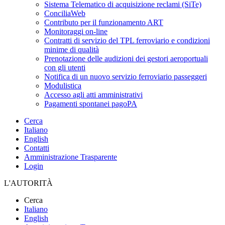
Sistema Telematico di acquisizione reclami (SiTe)
ConciliaWeb
Contributo per il funzionamento ART
Monitoraggi on-line
Contratti di servizio del TPL ferroviario e condizioni
minime di qualità
Prenotazione delle audizioni dei gestori aeroportuali
con gli utenti
Notifica di un nuovo servizio ferroviario passeggeri
Modulistica
Accesso agli atti amministrativi
Pagamenti spontanei pagoPA
Cerca
Italiano
English
Contatti
Amministrazione Trasparente
Login
L'AUTORITÀ
Cerca
Italiano
English