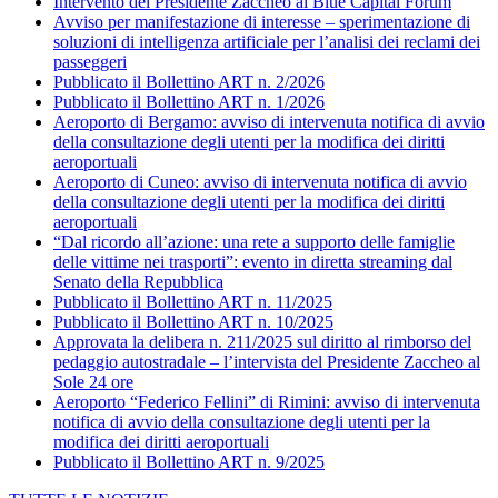
Intervento del Presidente Zaccheo al Blue Capital Forum
Avviso per manifestazione di interesse – sperimentazione di
soluzioni di intelligenza artificiale per l’analisi dei reclami dei
passeggeri
Pubblicato il Bollettino ART n. 2/2026
Pubblicato il Bollettino ART n. 1/2026
Aeroporto di Bergamo: avviso di intervenuta notifica di avvio
della consultazione degli utenti per la modifica dei diritti
aeroportuali
Aeroporto di Cuneo: avviso di intervenuta notifica di avvio
della consultazione degli utenti per la modifica dei diritti
aeroportuali
“Dal ricordo all’azione: una rete a supporto delle famiglie
delle vittime nei trasporti”: evento in diretta streaming dal
Senato della Repubblica
Pubblicato il Bollettino ART n. 11/2025
Pubblicato il Bollettino ART n. 10/2025
Approvata la delibera n. 211/2025 sul diritto al rimborso del
pedaggio autostradale – l’intervista del Presidente Zaccheo al
Sole 24 ore
Aeroporto “Federico Fellini” di Rimini: avviso di intervenuta
notifica di avvio della consultazione degli utenti per la
modifica dei diritti aeroportuali
Pubblicato il Bollettino ART n. 9/2025