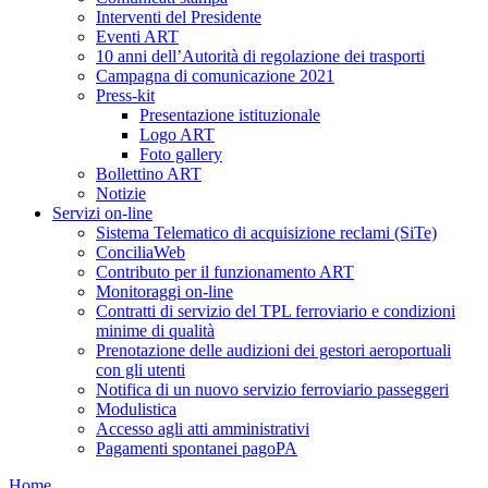
Interventi del Presidente
Eventi ART
10 anni dell’Autorità di regolazione dei trasporti
Campagna di comunicazione 2021
Press-kit
Presentazione istituzionale
Logo ART
Foto gallery
Bollettino ART
Notizie
Servizi on-line
Sistema Telematico di acquisizione reclami (SiTe)
ConciliaWeb
Contributo per il funzionamento ART
Monitoraggi on-line
Contratti di servizio del TPL ferroviario e condizioni
minime di qualità
Prenotazione delle audizioni dei gestori aeroportuali
con gli utenti
Notifica di un nuovo servizio ferroviario passeggeri
Modulistica
Accesso agli atti amministrativi
Pagamenti spontanei pagoPA
Home