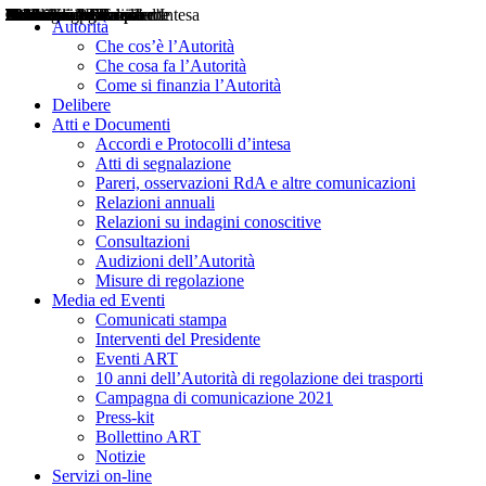
Delibere
Pareri
Consultazioni
Audizioni
Atti di Segnalazione
Accordi e Protocolli d'Intesa
Relazioni annuali
Misure di regolazione
Notizie
Comunicati Stampa
Bollettini ART
Convegni ART
Interviste del Presidente
Articoli in primo piano
Interventi del Presidente
2004
2005
2010
2013
2014
2015
2016
2017
2018
2019
202
2020
2021
2022
2023
2024
2025
2026
Aereo
Marittimo
Terrestre
Autorità
Che cos’è l’Autorità
Che cosa fa l’Autorità
Come si finanzia l’Autorità
Delibere
Atti e Documenti
Accordi e Protocolli d’intesa
Atti di segnalazione
Pareri, osservazioni RdA e altre comunicazioni
Relazioni annuali
Relazioni su indagini conoscitive
Consultazioni
Audizioni dell’Autorità
Misure di regolazione
Media ed Eventi
Comunicati stampa
Interventi del Presidente
Eventi ART
10 anni dell’Autorità di regolazione dei trasporti
Campagna di comunicazione 2021
Press-kit
Bollettino ART
Notizie
Servizi on-line