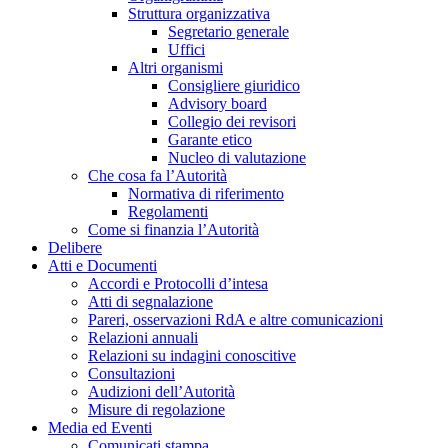
Struttura organizzativa
Segretario generale
Uffici
Altri organismi
Consigliere giuridico
Advisory board
Collegio dei revisori
Garante etico
Nucleo di valutazione
Che cosa fa l’Autorità
Normativa di riferimento
Regolamenti
Come si finanzia l’Autorità
Delibere
Atti e Documenti
Accordi e Protocolli d’intesa
Atti di segnalazione
Pareri, osservazioni RdA e altre comunicazioni
Relazioni annuali
Relazioni su indagini conoscitive
Consultazioni
Audizioni dell’Autorità
Misure di regolazione
Media ed Eventi
Comunicati stampa