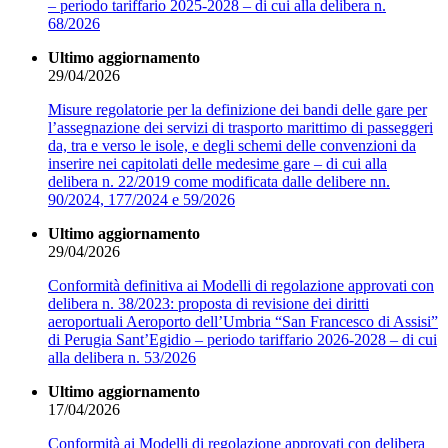
– periodo tariffario 2025-2028 – di cui alla delibera n.
68/2026
Ultimo aggiornamento
29/04/2026
Misure regolatorie per la definizione dei bandi delle gare per
l’assegnazione dei servizi di trasporto marittimo di passeggeri
da, tra e verso le isole, e degli schemi delle convenzioni da
inserire nei capitolati delle medesime gare – di cui alla
delibera n. 22/2019 come modificata dalle delibere nn.
90/2024, 177/2024 e 59/2026
Ultimo aggiornamento
29/04/2026
Conformità definitiva ai Modelli di regolazione approvati con
delibera n. 38/2023: proposta di revisione dei diritti
aeroportuali Aeroporto dell’Umbria “San Francesco di Assisi”
di Perugia Sant’Egidio – periodo tariffario 2026-2028 – di cui
alla delibera n. 53/2026
Ultimo aggiornamento
17/04/2026
Conformità ai Modelli di regolazione approvati con delibera