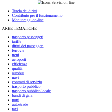
Tutela dei diritti
Contributo per il funzionamento
Monitoraggi on-line
AREE TEMATICHE
trasporto passeggeri
tariffe
diritti dei passeggeri
ferrovie
treni
aeroporti
efficienza
qualità
autobus
navi
contratti di servizio
trasporto pubblico
trasporto pubblico locale
bandi di gara
porti
autostrade
taxi