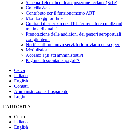
Sistema Telematico di acquisizione reclami (SiTe)
ConciliaWeb
Contributo per il funzionamento ART
Monitoraggi on-line
Contratti di servizio del TPL ferroviario e condizioni
minime di qualità
Prenotazione delle audizioni dei gestori aeroportuali
con gli utenti
Notifica di un nuovo servizio ferroviario passeggeri
Modulistica
Accesso agli atti amministrativi
Pagamenti spontanei pagoPA
Cerca
Italiano
English
Contatti
Amministrazione Trasparente
Login
L'AUTORITÀ
Cerca
Italiano
English