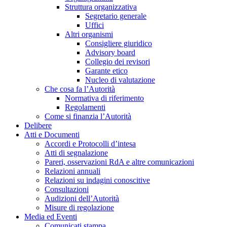
Struttura organizzativa
Segretario generale
Uffici
Altri organismi
Consigliere giuridico
Advisory board
Collegio dei revisori
Garante etico
Nucleo di valutazione
Che cosa fa l’Autorità
Normativa di riferimento
Regolamenti
Come si finanzia l’Autorità
Delibere
Atti e Documenti
Accordi e Protocolli d’intesa
Atti di segnalazione
Pareri, osservazioni RdA e altre comunicazioni
Relazioni annuali
Relazioni su indagini conoscitive
Consultazioni
Audizioni dell’Autorità
Misure di regolazione
Media ed Eventi
Comunicati stampa