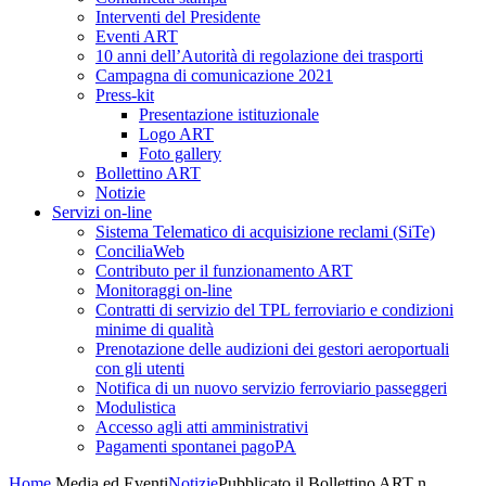
Interventi del Presidente
Eventi ART
10 anni dell’Autorità di regolazione dei trasporti
Campagna di comunicazione 2021
Press-kit
Presentazione istituzionale
Logo ART
Foto gallery
Bollettino ART
Notizie
Servizi on-line
Sistema Telematico di acquisizione reclami (SiTe)
ConciliaWeb
Contributo per il funzionamento ART
Monitoraggi on-line
Contratti di servizio del TPL ferroviario e condizioni
minime di qualità
Prenotazione delle audizioni dei gestori aeroportuali
con gli utenti
Notifica di un nuovo servizio ferroviario passeggeri
Modulistica
Accesso agli atti amministrativi
Pagamenti spontanei pagoPA
Home
Media ed Eventi
Notizie
Pubblicato il Bollettino ART n.