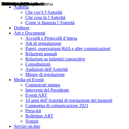
Delibere
Pareri
Consultazioni
Audizioni
Atti di Segnalazione
Accordi e Protocolli d'Intesa
Relazioni annuali
Misure di regolazione
Notizie
Comunicati Stampa
Bollettini ART
Convegni ART
Interviste del Presidente
Articoli in primo piano
Interventi del Presidente
2004
2005
2010
2013
2014
2015
2016
2017
2018
2019
202
2020
2021
2022
2023
2024
2025
2026
Aereo
Marittimo
Terrestre
Autorità
Che cos’è l’Autorità
Che cosa fa l’Autorità
Come si finanzia l’Autorità
Delibere
Atti e Documenti
Accordi e Protocolli d’intesa
Atti di segnalazione
Pareri, osservazioni RdA e altre comunicazioni
Relazioni annuali
Relazioni su indagini conoscitive
Consultazioni
Audizioni dell’Autorità
Misure di regolazione
Media ed Eventi
Comunicati stampa
Interventi del Presidente
Eventi ART
10 anni dell’Autorità di regolazione dei trasporti
Campagna di comunicazione 2021
Press-kit
Bollettino ART
Notizie
Servizi on-line