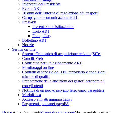
Interventi del Presidente
Eventi ART
10 anni dell’Autorità di regolazione dei trasporti
Campagna di comunicazione 2021
Press-kit
Presentazione istituzionale
Logo ART
Foto gallery
Bollettino ART
Notizie
Servizi on-line
Sistema Telematico di acquisizione reclami (SiTe)
ConciliaWeb
Contributo per il funzionamento ART
Monitoraggi on-line
Contratti di servizio del TPL ferroviario e condizioni
minime di qualità
Prenotazione delle audizioni dei gestori aeroportuali
con gli utenti
Notifica di un nuovo servizio ferroviario passeggeri
Modulistica
Accesso agli atti amministrativi
Pagamenti spontanei pagoPA
Home
Atti e Documenti
Misure di regolazione
Misure regolatorie per