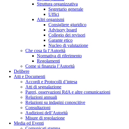
Struttura organizzativa
Segretario generale
Uffici
Altri organismi
Consigliere giuridico
Advisory board
Collegio dei revisori
Garante etico
Nucleo di valutazione
Che cosa fa l’Autorità
Normativa di riferimento
Regolamenti
Come si finanzia l’Autorità
Delibere
Atti e Documenti
Accordi e Protocolli d’intesa
Atti di segnalazione
Pareri, osservazioni RdA e altre comunicazioni
Relazioni annuali
Relazioni su indagini conoscitive
Consultazioni
Audizioni dell’Autorità
Misure di regolazione
Media ed Eventi
Comunicati stampa