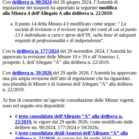
Con
delibera n. 90/2024
del 26 giugno 2024, l’Autorità di
regolazione dei trasporti ha apportato la seguente
modifica
alla Misura 4 dell’Allegato A alla delibera n. 22/2019
:
Il punto 14 della Misura 4 è modificato come segue: “
La
società di revisione o il revisore legale dei conti di cui al punto
13 è individuato a cura e spese dell’IN, sulla base di adeguati
requisiti di professionalità e di indipendenza
”.
Con la
delibera n. 177/2024
del 29 novembre 2024, l’Autorità ha
approvato la revisione delle Misure 10 e 19 e all’Annesso 1,
prospetto 3, dell’Allegato “A” alla delibera n. 22/2019.
Con
delibera n. 59/2026
del 29 aprile 2026, l’Autorità ha approvato
una più ampia revisione dell’atto di regolazione che ha riguardato
una pluralità di Misure e di Annessi dell’Allegato “A” alla delibera
n. 22/2019.
Al fine di consentire un’agevole consultazione delle Misure vigenti,
sono nel seguito resi disponibili:
il
testo consolidato dell’Allegato “A” alla delibera n.
22/2019
,
in vigore dal 29 aprile 2026, come modificato dalle
delibere nn. 90/2024, 177/2024 e 59/2026
;
il
testo consolidato degli Annessi dell’Allegato “A” alla
delibera n. 22/2019
, in vigore dal 29 aprile 2026.