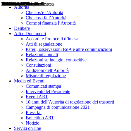
Delibere
Pareri
Consultazioni
Audizioni
Atti di Segnalazione
Accordi e Protocolli d'Intesa
Relazioni annuali
Misure di regolazione
Notizie
Comunicati Stampa
Bollettini ART
Convegni ART
Interviste del Presidente
Articoli in primo piano
Interventi del Presidente
2004
2005
2010
2013
2014
2015
2016
2017
2018
2019
202
2020
2021
2022
2023
2024
2025
2026
Aereo
Marittimo
Terrestre
Autorità
Che cos’è l’Autorità
Che cosa fa l’Autorità
Come si finanzia l’Autorità
Delibere
Atti e Documenti
Accordi e Protocolli d’intesa
Atti di segnalazione
Pareri, osservazioni RdA e altre comunicazioni
Relazioni annuali
Relazioni su indagini conoscitive
Consultazioni
Audizioni dell’Autorità
Misure di regolazione
Media ed Eventi
Comunicati stampa
Interventi del Presidente
Eventi ART
10 anni dell’Autorità di regolazione dei trasporti
Campagna di comunicazione 2021
Press-kit
Bollettino ART
Notizie
Servizi on-line