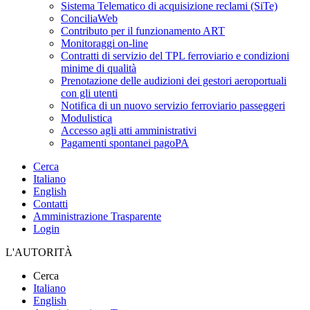
Sistema Telematico di acquisizione reclami (SiTe)
ConciliaWeb
Contributo per il funzionamento ART
Monitoraggi on-line
Contratti di servizio del TPL ferroviario e condizioni
minime di qualità
Prenotazione delle audizioni dei gestori aeroportuali
con gli utenti
Notifica di un nuovo servizio ferroviario passeggeri
Modulistica
Accesso agli atti amministrativi
Pagamenti spontanei pagoPA
Cerca
Italiano
English
Contatti
Amministrazione Trasparente
Login
L'AUTORITÀ
Cerca
Italiano
English