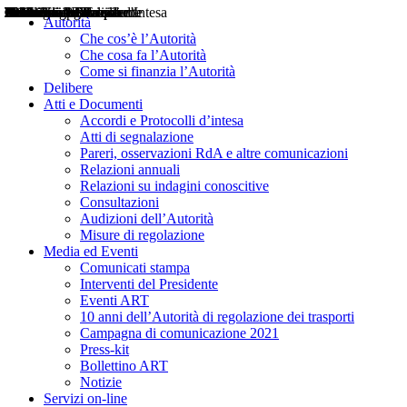
Delibere
Pareri
Consultazioni
Audizioni
Atti di Segnalazione
Accordi e Protocolli d'Intesa
Relazioni annuali
Misure di regolazione
Notizie
Comunicati Stampa
Bollettini ART
Convegni ART
Interviste del Presidente
Articoli in primo piano
Interventi del Presidente
2004
2005
2010
2013
2014
2015
2016
2017
2018
2019
202
2020
2021
2022
2023
2024
2025
2026
Aereo
Marittimo
Terrestre
Autorità
Che cos’è l’Autorità
Che cosa fa l’Autorità
Come si finanzia l’Autorità
Delibere
Atti e Documenti
Accordi e Protocolli d’intesa
Atti di segnalazione
Pareri, osservazioni RdA e altre comunicazioni
Relazioni annuali
Relazioni su indagini conoscitive
Consultazioni
Audizioni dell’Autorità
Misure di regolazione
Media ed Eventi
Comunicati stampa
Interventi del Presidente
Eventi ART
10 anni dell’Autorità di regolazione dei trasporti
Campagna di comunicazione 2021
Press-kit
Bollettino ART
Notizie
Servizi on-line