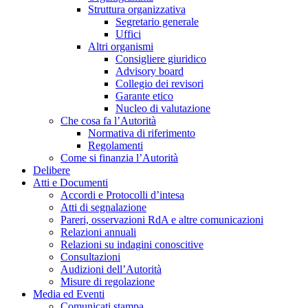
Struttura organizzativa
Segretario generale
Uffici
Altri organismi
Consigliere giuridico
Advisory board
Collegio dei revisori
Garante etico
Nucleo di valutazione
Che cosa fa l’Autorità
Normativa di riferimento
Regolamenti
Come si finanzia l’Autorità
Delibere
Atti e Documenti
Accordi e Protocolli d’intesa
Atti di segnalazione
Pareri, osservazioni RdA e altre comunicazioni
Relazioni annuali
Relazioni su indagini conoscitive
Consultazioni
Audizioni dell’Autorità
Misure di regolazione
Media ed Eventi
Comunicati stampa