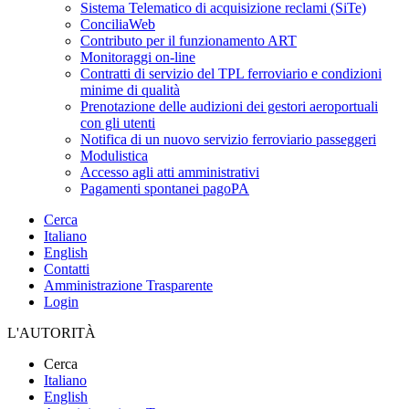
Sistema Telematico di acquisizione reclami (SiTe)
ConciliaWeb
Contributo per il funzionamento ART
Monitoraggi on-line
Contratti di servizio del TPL ferroviario e condizioni
minime di qualità
Prenotazione delle audizioni dei gestori aeroportuali
con gli utenti
Notifica di un nuovo servizio ferroviario passeggeri
Modulistica
Accesso agli atti amministrativi
Pagamenti spontanei pagoPA
Cerca
Italiano
English
Contatti
Amministrazione Trasparente
Login
L'AUTORITÀ
Cerca
Italiano
English