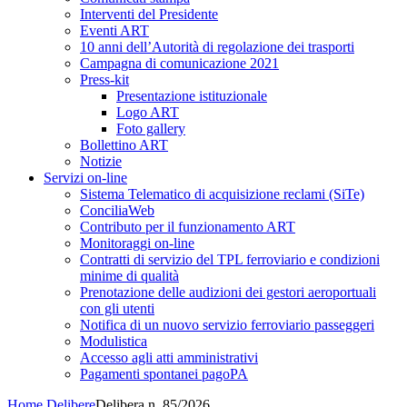
Interventi del Presidente
Eventi ART
10 anni dell’Autorità di regolazione dei trasporti
Campagna di comunicazione 2021
Press-kit
Presentazione istituzionale
Logo ART
Foto gallery
Bollettino ART
Notizie
Servizi on-line
Sistema Telematico di acquisizione reclami (SiTe)
ConciliaWeb
Contributo per il funzionamento ART
Monitoraggi on-line
Contratti di servizio del TPL ferroviario e condizioni
minime di qualità
Prenotazione delle audizioni dei gestori aeroportuali
con gli utenti
Notifica di un nuovo servizio ferroviario passeggeri
Modulistica
Accesso agli atti amministrativi
Pagamenti spontanei pagoPA
Home
Delibere
Delibera n. 85/2026