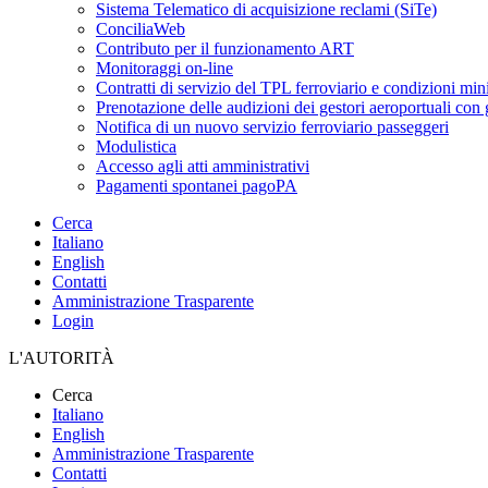
Sistema Telematico di acquisizione reclami (SiTe)
ConciliaWeb
Contributo per il funzionamento ART
Monitoraggi on-line
Contratti di servizio del TPL ferroviario e condizioni min
Prenotazione delle audizioni dei gestori aeroportuali con g
Notifica di un nuovo servizio ferroviario passeggeri
Modulistica
Accesso agli atti amministrativi
Pagamenti spontanei pagoPA
Cerca
Italiano
English
Contatti
Amministrazione Trasparente
Login
L'AUTORITÀ
Cerca
Italiano
English
Amministrazione Trasparente
Contatti