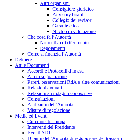
Altri organismi
Consigliere giuridico
Advisory board
Collegio dei revisori
Garante etico
Nucleo di valutazione
Che cosa fa l’Autorità
Normativa di riferimento
Regolamenti
Come si finanzia l’Autorità
Delibere
Atti e Documenti
Accordi e Protocolli d’intesa
Atti di segnalazione
Pareri, osservazioni RdA e altre comunicazioni
Relazioni annuali
Relazioni su indagini conoscitive
Consultazioni
Audizioni dell’Autorità
Misure di regolazione
Media ed Eventi
Comunicati stampa
Interventi del Presidente
Eventi ART
10 anni dell’Autorità di regolazione dei trasporti