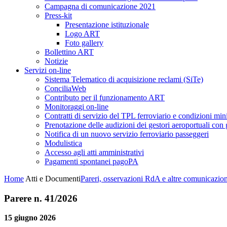
Campagna di comunicazione 2021
Press-kit
Presentazione istituzionale
Logo ART
Foto gallery
Bollettino ART
Notizie
Servizi on-line
Sistema Telematico di acquisizione reclami (SiTe)
ConciliaWeb
Contributo per il funzionamento ART
Monitoraggi on-line
Contratti di servizio del TPL ferroviario e condizioni min
Prenotazione delle audizioni dei gestori aeroportuali con g
Notifica di un nuovo servizio ferroviario passeggeri
Modulistica
Accesso agli atti amministrativi
Pagamenti spontanei pagoPA
Home
Atti e Documenti
Pareri, osservazioni RdA e altre comunicazion
Parere n. 41/2026
15 giugno 2026