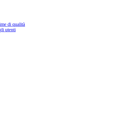
ime di qualità
li utenti