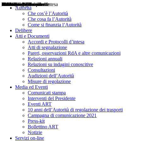
Delibere
Pareri
Consultazioni
Audizioni
Atti di Segnalazione
Accordi e Protocolli d'Intesa
Relazioni annuali
Misure di regolazione
Notizie
Comunicati Stampa
Bollettini ART
Convegni ART
Interviste del Presidente
Articoli in primo piano
Interventi del Presidente
2004
2005
2010
2013
2014
2015
2016
2017
2018
2019
202
2020
2021
2022
2023
2024
2025
2026
Aereo
Marittimo
Terrestre
Autorità
Che cos’è l’Autorità
Che cosa fa l’Autorità
Come si finanzia l’Autorità
Delibere
Atti e Documenti
Accordi e Protocolli d’intesa
Atti di segnalazione
Pareri, osservazioni RdA e altre comunicazioni
Relazioni annuali
Relazioni su indagini conoscitive
Consultazioni
Audizioni dell’Autorità
Misure di regolazione
Media ed Eventi
Comunicati stampa
Interventi del Presidente
Eventi ART
10 anni dell’Autorità di regolazione dei trasporti
Campagna di comunicazione 2021
Press-kit
Bollettino ART
Notizie
Servizi on-line