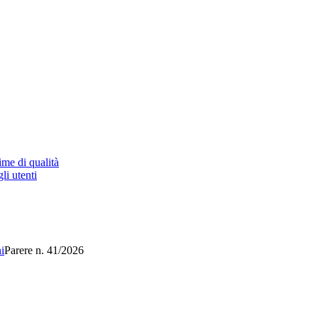
ime di qualità
li utenti
i
Parere n. 41/2026