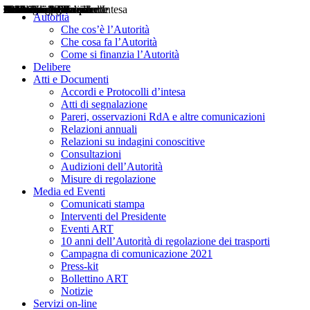
Delibere
Pareri
Consultazioni
Audizioni
Atti di Segnalazione
Accordi e Protocolli d'Intesa
Relazioni annuali
Misure di regolazione
Notizie
Comunicati Stampa
Bollettini ART
Convegni ART
Interviste del Presidente
Articoli in primo piano
Interventi del Presidente
2004
2005
2010
2013
2014
2015
2016
2017
2018
2019
202
2020
2021
2022
2023
2024
2025
2026
Aereo
Marittimo
Terrestre
Autorità
Che cos’è l’Autorità
Che cosa fa l’Autorità
Come si finanzia l’Autorità
Delibere
Atti e Documenti
Accordi e Protocolli d’intesa
Atti di segnalazione
Pareri, osservazioni RdA e altre comunicazioni
Relazioni annuali
Relazioni su indagini conoscitive
Consultazioni
Audizioni dell’Autorità
Misure di regolazione
Media ed Eventi
Comunicati stampa
Interventi del Presidente
Eventi ART
10 anni dell’Autorità di regolazione dei trasporti
Campagna di comunicazione 2021
Press-kit
Bollettino ART
Notizie
Servizi on-line