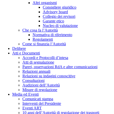
Altri organismi
Consigliere giuridico
Advisory board
Collegio dei revisori
Garante etico
Nucleo di valutazione
Che cosa fa l’Autorità
Normativa di riferimento
Regolamenti
Come si finanzia l’Autorità
Delibere
Atti e Documenti
Accordi e Protocolli d’intesa
Atti di segnalazione
Pareri, osservazioni RdA e altre comunicazioni
Relazioni annuali
Relazioni su indagini conoscitive
Consultazioni
Audizioni dell’Autorità
Misure di regolazione
Media ed Eventi
Comunicati stampa
Interventi del Presidente
Eventi ART
10 anni dell’Autorità di regolazione dei trasporti