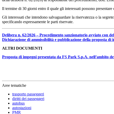
Il termine di 30 giorni entro il quale gli interessati possono present
Gli interessati che intendono salvaguardare la riservatezza o la segre
specificando espressamente le parti riservate.
Delibera n. 62/2026 – Procedimento sanzionatorio avviato con deli
Dichiarazione di ammissibilità e pubblicazione della proposta di 
ALTRI DOCUMENTI
Proposta di impegni presentata da FS Park S.p.A. nell’ambito de
Aree tematiche
trasporto passeggeri
diritti dei passeggeri
autobus
autostazioni
PMR