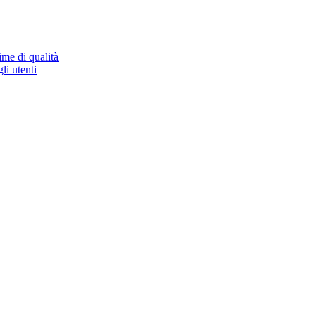
ime di qualità
li utenti