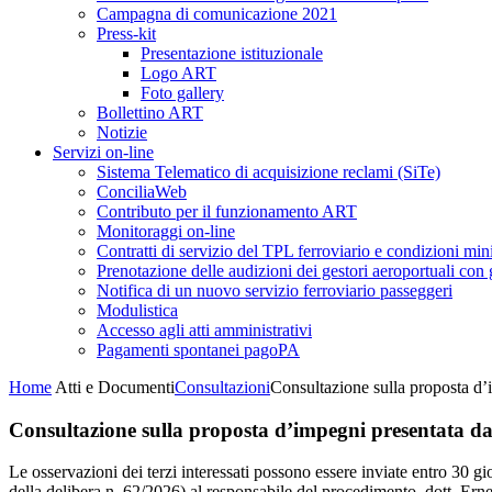
Campagna di comunicazione 2021
Press-kit
Presentazione istituzionale
Logo ART
Foto gallery
Bollettino ART
Notizie
Servizi on-line
Sistema Telematico di acquisizione reclami (SiTe)
ConciliaWeb
Contributo per il funzionamento ART
Monitoraggi on-line
Contratti di servizio del TPL ferroviario e condizioni min
Prenotazione delle audizioni dei gestori aeroportuali con g
Notifica di un nuovo servizio ferroviario passeggeri
Modulistica
Accesso agli atti amministrativi
Pagamenti spontanei pagoPA
Home
Atti e Documenti
Consultazioni
Consultazione sulla proposta d’
Consultazione sulla proposta d’impegni presentata da
Le osservazioni dei terzi interessati possono essere inviate entro 30 g
della delibera n. 62/2026) al responsabile del procedimento, dott. Ernes