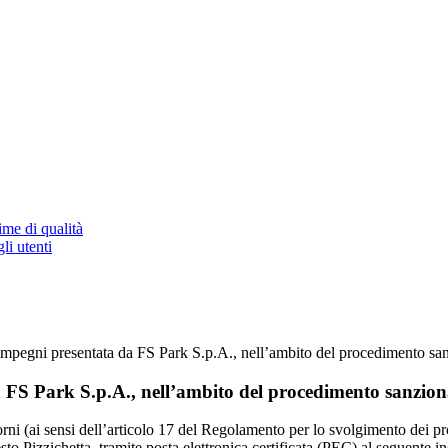
ime di qualità
li utenti
impegni presentata da FS Park S.p.A., nell’ambito del procedimento san
 FS Park S.p.A., nell’ambito del procedimento sanzion
iorni (ai sensi dell’articolo 17 del Regolamento per lo svolgimento dei 
to Pizzichetta, tramite posta elettronica certificata (PEC) al seguente i