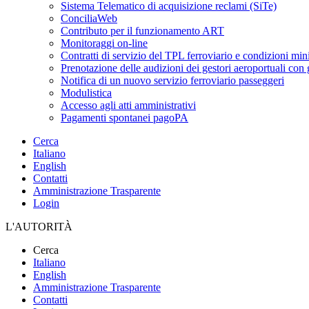
Sistema Telematico di acquisizione reclami (SiTe)
ConciliaWeb
Contributo per il funzionamento ART
Monitoraggi on-line
Contratti di servizio del TPL ferroviario e condizioni min
Prenotazione delle audizioni dei gestori aeroportuali con g
Notifica di un nuovo servizio ferroviario passeggeri
Modulistica
Accesso agli atti amministrativi
Pagamenti spontanei pagoPA
Cerca
Italiano
English
Contatti
Amministrazione Trasparente
Login
L'AUTORITÀ
Cerca
Italiano
English
Amministrazione Trasparente
Contatti