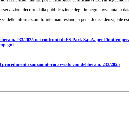
are osservazioni decorre dalla pubblicazione degli impegni, avvenuta in d
tezza delle informazioni fornite manifestano, a pena di decadenza, tale 
bera n. 233/2025 nei confronti di FS Park S.p.A. per l’inottemperan
impegni
l procedimento sanzionatorio avviato con delibera n. 233/2025