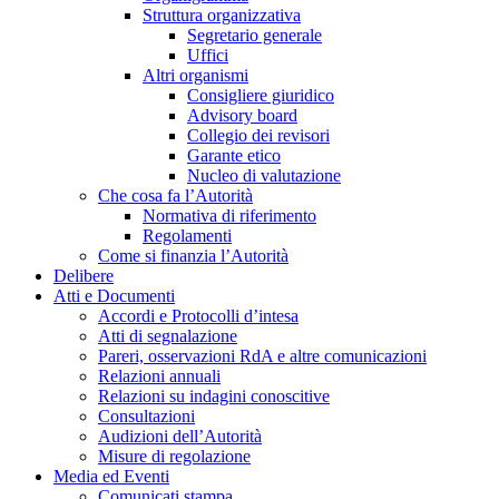
Struttura organizzativa
Segretario generale
Uffici
Altri organismi
Consigliere giuridico
Advisory board
Collegio dei revisori
Garante etico
Nucleo di valutazione
Che cosa fa l’Autorità
Normativa di riferimento
Regolamenti
Come si finanzia l’Autorità
Delibere
Atti e Documenti
Accordi e Protocolli d’intesa
Atti di segnalazione
Pareri, osservazioni RdA e altre comunicazioni
Relazioni annuali
Relazioni su indagini conoscitive
Consultazioni
Audizioni dell’Autorità
Misure di regolazione
Media ed Eventi
Comunicati stampa