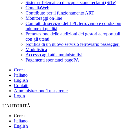
Sistema Telematico di acquisizione reclami (SiTe)
ConciliaWeb
Contributo per il funzionamento ART
Monitoraggi on-line
Contratti di servizio del TPL ferroviario e condizioni
minime di qualità
Prenotazione delle audizioni dei gestori aeroportuali
con gli utenti
Notifica di un nuovo servizio ferroviario passeggeri
Modulistica
Accesso agli atti amministrativi
Pagamenti spontanei pagoPA
Cerca
Italiano
English
Contatti
Amministrazione Trasparente
Login
L'AUTORITÀ
Cerca
Italiano
English