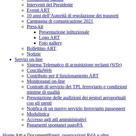
Interventi del Presidente
Eventi ART
10 anni dell’Autorità di regolazione dei trasporti
Campagna di comunicazione 2021
Press-kit
Presentazione istituzionale
Logo ART
Foto gallery
Bollettino ART
Notizie
Servizi on-line
Sistema Telematico di acquisizione reclami (SiTe)
ConciliaWeb
Contributo per il funzionamento ART
Monitoraggi on-line
Contratti di servizio del TPL ferroviario e condizioni
minime di qualità
Prenotazione delle audizioni dei gestori aeroportuali
con gli utenti
Notifica di un nuovo servizio ferroviario passeggeri
Modulistica
Accesso agli atti amministrativi
Pagamenti spontanei pagoPA
Home
Atti e Documenti
Pareri, osservazioni RdA e altre