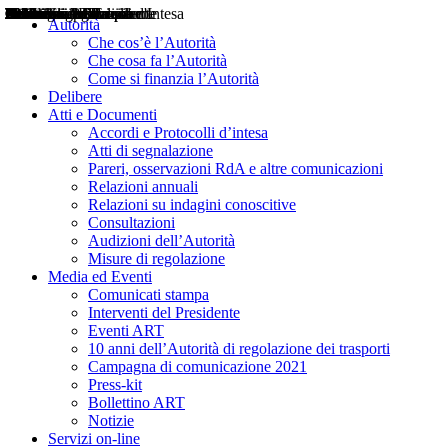
Delibere
Pareri
Consultazioni
Audizioni
Atti di Segnalazione
Accordi e Protocolli d'Intesa
Relazioni annuali
Misure di regolazione
Notizie
Comunicati Stampa
Bollettini ART
Convegni ART
Interviste del Presidente
Articoli in primo piano
Interventi del Presidente
2004
2005
2010
2013
2014
2015
2016
2017
2018
2019
202
2020
2021
2022
2023
2024
2025
2026
Aereo
Marittimo
Terrestre
Autorità
Che cos’è l’Autorità
Che cosa fa l’Autorità
Come si finanzia l’Autorità
Delibere
Atti e Documenti
Accordi e Protocolli d’intesa
Atti di segnalazione
Pareri, osservazioni RdA e altre comunicazioni
Relazioni annuali
Relazioni su indagini conoscitive
Consultazioni
Audizioni dell’Autorità
Misure di regolazione
Media ed Eventi
Comunicati stampa
Interventi del Presidente
Eventi ART
10 anni dell’Autorità di regolazione dei trasporti
Campagna di comunicazione 2021
Press-kit
Bollettino ART
Notizie
Servizi on-line