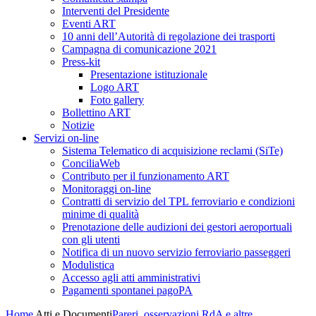
Interventi del Presidente
Eventi ART
10 anni dell’Autorità di regolazione dei trasporti
Campagna di comunicazione 2021
Press-kit
Presentazione istituzionale
Logo ART
Foto gallery
Bollettino ART
Notizie
Servizi on-line
Sistema Telematico di acquisizione reclami (SiTe)
ConciliaWeb
Contributo per il funzionamento ART
Monitoraggi on-line
Contratti di servizio del TPL ferroviario e condizioni
minime di qualità
Prenotazione delle audizioni dei gestori aeroportuali
con gli utenti
Notifica di un nuovo servizio ferroviario passeggeri
Modulistica
Accesso agli atti amministrativi
Pagamenti spontanei pagoPA
Home
Atti e Documenti
Pareri, osservazioni RdA e altre