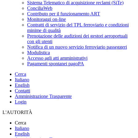
Sistema Telematico di acquisizione reclami (SiTe)
ConciliaWeb
Contributo per il funzionamento ART
Monitoraggi on-line
Contratti di servizio del TPL ferroviario e condizioni
minime di qualità
Prenotazione delle audizioni dei gestori aeroportuali
con gli utenti
Notifica di un nuovo servizio ferroviario passeggeri
Modulistica
Accesso agli atti amministrativi
Pagamenti spontanei pagoPA
Cerca
Italiano
English
Contatti
Amministrazione Trasparente
Login
L'AUTORITÀ
Cerca
Italiano
English