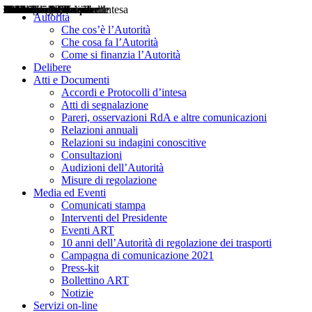
Delibere
Pareri
Consultazioni
Audizioni
Atti di Segnalazione
Accordi e Protocolli d'Intesa
Relazioni annuali
Misure di regolazione
Notizie
Comunicati Stampa
Bollettini ART
Convegni ART
Interviste del Presidente
Articoli in primo piano
Interventi del Presidente
2004
2005
2010
2013
2014
2015
2016
2017
2018
2019
202
2020
2021
2022
2023
2024
2025
2026
Aereo
Marittimo
Terrestre
Autorità
Che cos’è l’Autorità
Che cosa fa l’Autorità
Come si finanzia l’Autorità
Delibere
Atti e Documenti
Accordi e Protocolli d’intesa
Atti di segnalazione
Pareri, osservazioni RdA e altre comunicazioni
Relazioni annuali
Relazioni su indagini conoscitive
Consultazioni
Audizioni dell’Autorità
Misure di regolazione
Media ed Eventi
Comunicati stampa
Interventi del Presidente
Eventi ART
10 anni dell’Autorità di regolazione dei trasporti
Campagna di comunicazione 2021
Press-kit
Bollettino ART
Notizie
Servizi on-line