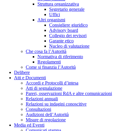
Struttura organizzativa
Segretario generale
Uffici
Altri organismi
Consigliere giuridico
Advisory board
Collegio dei revisori
Garante etico
Nucleo di valutazione
Che cosa fa l’Autorità
Normativa di riferimento
Regolamenti
Come si finanzia l’Autorità
Delibere
Atti e Documenti
Accordi e Protocolli d’intesa
Atti di segnalazione
Pareri, osservazioni RdA e altre comunicazioni
Relazioni annuali
Relazioni su indagini conoscitive
Consultazioni
Audizioni dell’Autorità
Misure di regolazione
Media ed Eventi
Comunicati stampa