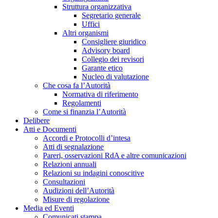
Struttura organizzativa
Segretario generale
Uffici
Altri organismi
Consigliere giuridico
Advisory board
Collegio dei revisori
Garante etico
Nucleo di valutazione
Che cosa fa l’Autorità
Normativa di riferimento
Regolamenti
Come si finanzia l’Autorità
Delibere
Atti e Documenti
Accordi e Protocolli d’intesa
Atti di segnalazione
Pareri, osservazioni RdA e altre comunicazioni
Relazioni annuali
Relazioni su indagini conoscitive
Consultazioni
Audizioni dell’Autorità
Misure di regolazione
Media ed Eventi
Comunicati stampa