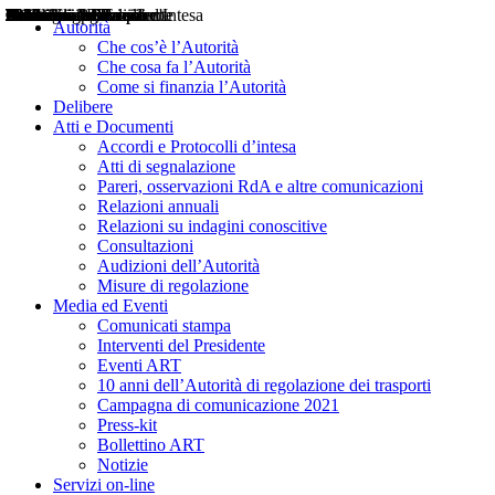
Delibere
Pareri
Consultazioni
Audizioni
Atti di Segnalazione
Accordi e Protocolli d'Intesa
Relazioni annuali
Misure di regolazione
Notizie
Comunicati Stampa
Bollettini ART
Convegni ART
Interviste del Presidente
Articoli in primo piano
Interventi del Presidente
2004
2005
2010
2013
2014
2015
2016
2017
2018
2019
202
2020
2021
2022
2023
2024
2025
2026
Aereo
Marittimo
Terrestre
Autorità
Che cos’è l’Autorità
Che cosa fa l’Autorità
Come si finanzia l’Autorità
Delibere
Atti e Documenti
Accordi e Protocolli d’intesa
Atti di segnalazione
Pareri, osservazioni RdA e altre comunicazioni
Relazioni annuali
Relazioni su indagini conoscitive
Consultazioni
Audizioni dell’Autorità
Misure di regolazione
Media ed Eventi
Comunicati stampa
Interventi del Presidente
Eventi ART
10 anni dell’Autorità di regolazione dei trasporti
Campagna di comunicazione 2021
Press-kit
Bollettino ART
Notizie
Servizi on-line