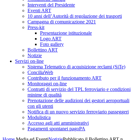
Interventi del Presidente
Eventi ART
10 anni dell’Autorità di regolazione dei trasporti
Campagna di comunicazione 2021
Press-kit
Presentazione istituzionale
Logo ART
Foto gallery
Bollettino ART
Notizie
Servizi on-line
Sistema Telematico di acquisizione reclami (SiTe)
ConciliaWeb
Contributo per il funzionamento ART
Monitoraggi on-line
Contratti di servizio del TPL ferroviario e condizioni
minime di qualità
Prenotazione delle audizioni dei gestori aeroportuali
con gli utenti
Notifica di un nuovo servizio ferroviario passeggeri
Modulistica
Accesso agli atti amministrativi
Pagamenti spontanei pagoPA
Home
Media ed Eventi
Notizie
Pubblicato il Bollettino ART n.