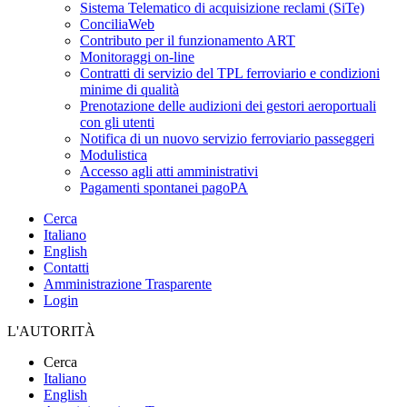
Sistema Telematico di acquisizione reclami (SiTe)
ConciliaWeb
Contributo per il funzionamento ART
Monitoraggi on-line
Contratti di servizio del TPL ferroviario e condizioni
minime di qualità
Prenotazione delle audizioni dei gestori aeroportuali
con gli utenti
Notifica di un nuovo servizio ferroviario passeggeri
Modulistica
Accesso agli atti amministrativi
Pagamenti spontanei pagoPA
Cerca
Italiano
English
Contatti
Amministrazione Trasparente
Login
L'AUTORITÀ
Cerca
Italiano
English