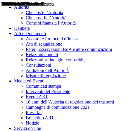
Delibere
Pareri
Consultazioni
Audizioni
Atti di Segnalazione
Accordi e Protocolli d'Intesa
Relazioni annuali
Misure di regolazione
Notizie
Comunicati Stampa
Bollettini ART
Convegni ART
Interviste del Presidente
Articoli in primo piano
Interventi del Presidente
2004
2005
2010
2013
2014
2015
2016
2017
2018
2019
202
2020
2021
2022
2023
2024
2025
2026
Aereo
Marittimo
Terrestre
Autorità
Che cos’è l’Autorità
Che cosa fa l’Autorità
Come si finanzia l’Autorità
Delibere
Atti e Documenti
Accordi e Protocolli d’intesa
Atti di segnalazione
Pareri, osservazioni RdA e altre comunicazioni
Relazioni annuali
Relazioni su indagini conoscitive
Consultazioni
Audizioni dell’Autorità
Misure di regolazione
Media ed Eventi
Comunicati stampa
Interventi del Presidente
Eventi ART
10 anni dell’Autorità di regolazione dei trasporti
Campagna di comunicazione 2021
Press-kit
Bollettino ART
Notizie
Servizi on-line