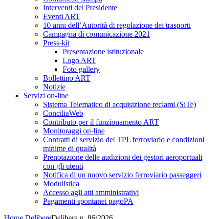
Interventi del Presidente
Eventi ART
10 anni dell’Autorità di regolazione dei trasporti
Campagna di comunicazione 2021
Press-kit
Presentazione istituzionale
Logo ART
Foto gallery
Bollettino ART
Notizie
Servizi on-line
Sistema Telematico di acquisizione reclami (SiTe)
ConciliaWeb
Contributo per il funzionamento ART
Monitoraggi on-line
Contratti di servizio del TPL ferroviario e condizioni
minime di qualità
Prenotazione delle audizioni dei gestori aeroportuali
con gli utenti
Notifica di un nuovo servizio ferroviario passeggeri
Modulistica
Accesso agli atti amministrativi
Pagamenti spontanei pagoPA
Home
Delibere
Delibera n. 86/2026