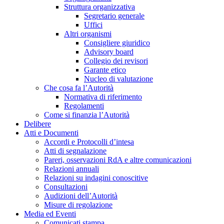
Struttura organizzativa
Segretario generale
Uffici
Altri organismi
Consigliere giuridico
Advisory board
Collegio dei revisori
Garante etico
Nucleo di valutazione
Che cosa fa l’Autorità
Normativa di riferimento
Regolamenti
Come si finanzia l’Autorità
Delibere
Atti e Documenti
Accordi e Protocolli d’intesa
Atti di segnalazione
Pareri, osservazioni RdA e altre comunicazioni
Relazioni annuali
Relazioni su indagini conoscitive
Consultazioni
Audizioni dell’Autorità
Misure di regolazione
Media ed Eventi
Comunicati stampa