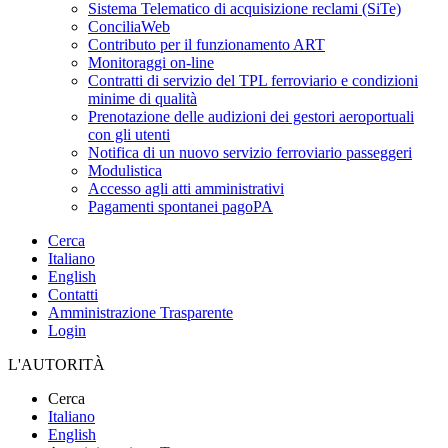
Sistema Telematico di acquisizione reclami (SiTe)
ConciliaWeb
Contributo per il funzionamento ART
Monitoraggi on-line
Contratti di servizio del TPL ferroviario e condizioni
minime di qualità
Prenotazione delle audizioni dei gestori aeroportuali
con gli utenti
Notifica di un nuovo servizio ferroviario passeggeri
Modulistica
Accesso agli atti amministrativi
Pagamenti spontanei pagoPA
Cerca
Italiano
English
Contatti
Amministrazione Trasparente
Login
L'AUTORITÀ
Cerca
Italiano
English