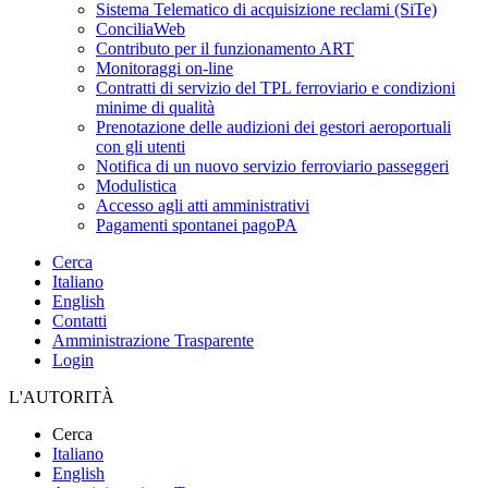
Sistema Telematico di acquisizione reclami (SiTe)
ConciliaWeb
Contributo per il funzionamento ART
Monitoraggi on-line
Contratti di servizio del TPL ferroviario e condizioni
minime di qualità
Prenotazione delle audizioni dei gestori aeroportuali
con gli utenti
Notifica di un nuovo servizio ferroviario passeggeri
Modulistica
Accesso agli atti amministrativi
Pagamenti spontanei pagoPA
Cerca
Italiano
English
Contatti
Amministrazione Trasparente
Login
L'AUTORITÀ
Cerca
Italiano
English