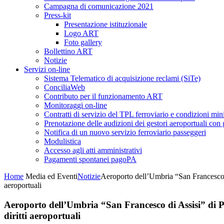
Campagna di comunicazione 2021
Press-kit
Presentazione istituzionale
Logo ART
Foto gallery
Bollettino ART
Notizie
Servizi on-line
Sistema Telematico di acquisizione reclami (SiTe)
ConciliaWeb
Contributo per il funzionamento ART
Monitoraggi on-line
Contratti di servizio del TPL ferroviario e condizioni min
Prenotazione delle audizioni dei gestori aeroportuali con g
Notifica di un nuovo servizio ferroviario passeggeri
Modulistica
Accesso agli atti amministrativi
Pagamenti spontanei pagoPA
Home
Media ed Eventi
Notizie
Aeroporto dell’Umbria “San Francesco di 
aeroportuali
Aeroporto dell’Umbria “San Francesco di Assisi” di Per
diritti aeroportuali