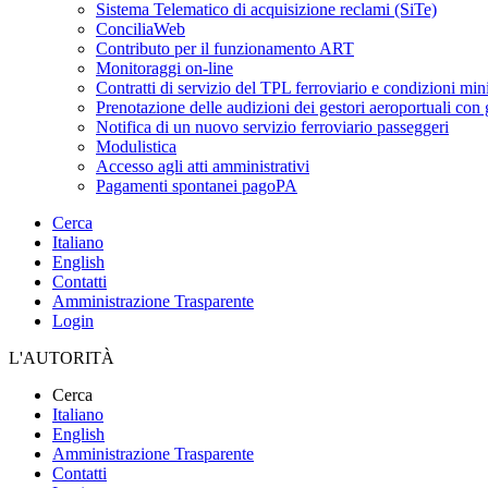
Sistema Telematico di acquisizione reclami (SiTe)
ConciliaWeb
Contributo per il funzionamento ART
Monitoraggi on-line
Contratti di servizio del TPL ferroviario e condizioni min
Prenotazione delle audizioni dei gestori aeroportuali con g
Notifica di un nuovo servizio ferroviario passeggeri
Modulistica
Accesso agli atti amministrativi
Pagamenti spontanei pagoPA
Cerca
Italiano
English
Contatti
Amministrazione Trasparente
Login
L'AUTORITÀ
Cerca
Italiano
English
Amministrazione Trasparente
Contatti