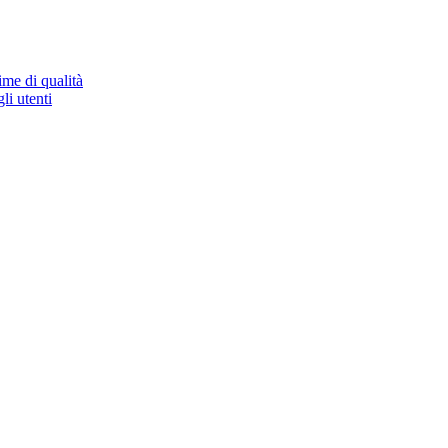
ime di qualità
li utenti