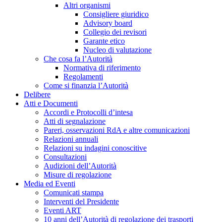
Altri organismi
Consigliere giuridico
Advisory board
Collegio dei revisori
Garante etico
Nucleo di valutazione
Che cosa fa l’Autorità
Normativa di riferimento
Regolamenti
Come si finanzia l’Autorità
Delibere
Atti e Documenti
Accordi e Protocolli d’intesa
Atti di segnalazione
Pareri, osservazioni RdA e altre comunicazioni
Relazioni annuali
Relazioni su indagini conoscitive
Consultazioni
Audizioni dell’Autorità
Misure di regolazione
Media ed Eventi
Comunicati stampa
Interventi del Presidente
Eventi ART
10 anni dell’Autorità di regolazione dei trasporti