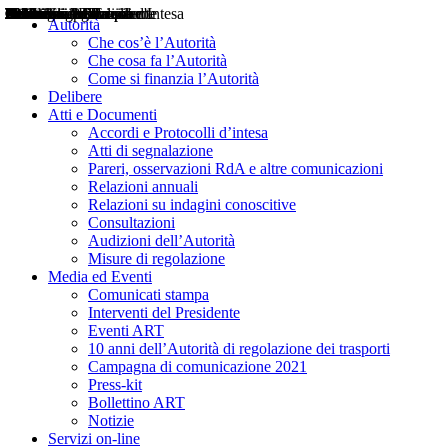
Delibere
Pareri
Consultazioni
Audizioni
Atti di Segnalazione
Accordi e Protocolli d'Intesa
Relazioni annuali
Misure di regolazione
Notizie
Comunicati Stampa
Bollettini ART
Convegni ART
Interviste del Presidente
Articoli in primo piano
Interventi del Presidente
2004
2005
2010
2013
2014
2015
2016
2017
2018
2019
202
2020
2021
2022
2023
2024
2025
2026
Aereo
Marittimo
Terrestre
Autorità
Che cos’è l’Autorità
Che cosa fa l’Autorità
Come si finanzia l’Autorità
Delibere
Atti e Documenti
Accordi e Protocolli d’intesa
Atti di segnalazione
Pareri, osservazioni RdA e altre comunicazioni
Relazioni annuali
Relazioni su indagini conoscitive
Consultazioni
Audizioni dell’Autorità
Misure di regolazione
Media ed Eventi
Comunicati stampa
Interventi del Presidente
Eventi ART
10 anni dell’Autorità di regolazione dei trasporti
Campagna di comunicazione 2021
Press-kit
Bollettino ART
Notizie
Servizi on-line