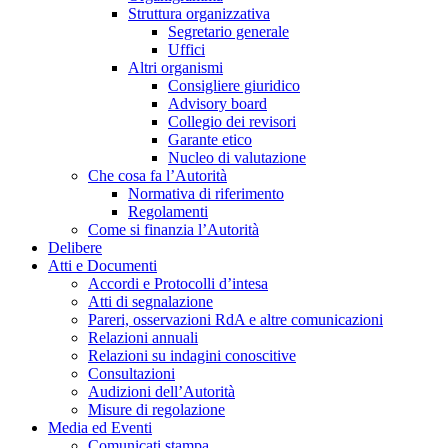
Struttura organizzativa
Segretario generale
Uffici
Altri organismi
Consigliere giuridico
Advisory board
Collegio dei revisori
Garante etico
Nucleo di valutazione
Che cosa fa l’Autorità
Normativa di riferimento
Regolamenti
Come si finanzia l’Autorità
Delibere
Atti e Documenti
Accordi e Protocolli d’intesa
Atti di segnalazione
Pareri, osservazioni RdA e altre comunicazioni
Relazioni annuali
Relazioni su indagini conoscitive
Consultazioni
Audizioni dell’Autorità
Misure di regolazione
Media ed Eventi
Comunicati stampa