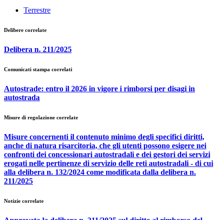
Terrestre
Delibere correlate
Delibera n. 211/2025
Comunicati stampa correlati
Autostrade: entro il 2026 in vigore i rimborsi per disagi in
autostrada
Misure di regolazione correlate
Misure concernenti il contenuto minimo degli specifici diritti,
anche di natura risarcitoria, che gli utenti possono esigere nei
confronti dei concessionari autostradali e dei gestori dei servizi
erogati nelle pertinenze di servizio delle reti autostradali - di cui
alla delibera n. 132/2024 come modificata dalla delibera n.
211/2025
Notizie correlate