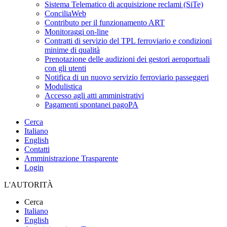
Sistema Telematico di acquisizione reclami (SiTe)
ConciliaWeb
Contributo per il funzionamento ART
Monitoraggi on-line
Contratti di servizio del TPL ferroviario e condizioni
minime di qualità
Prenotazione delle audizioni dei gestori aeroportuali
con gli utenti
Notifica di un nuovo servizio ferroviario passeggeri
Modulistica
Accesso agli atti amministrativi
Pagamenti spontanei pagoPA
Cerca
Italiano
English
Contatti
Amministrazione Trasparente
Login
L'AUTORITÀ
Cerca
Italiano
English