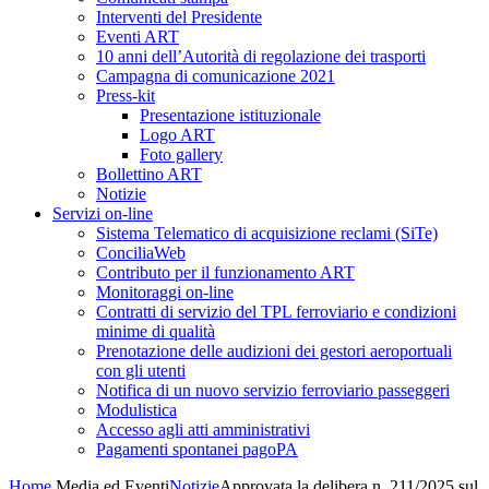
Interventi del Presidente
Eventi ART
10 anni dell’Autorità di regolazione dei trasporti
Campagna di comunicazione 2021
Press-kit
Presentazione istituzionale
Logo ART
Foto gallery
Bollettino ART
Notizie
Servizi on-line
Sistema Telematico di acquisizione reclami (SiTe)
ConciliaWeb
Contributo per il funzionamento ART
Monitoraggi on-line
Contratti di servizio del TPL ferroviario e condizioni
minime di qualità
Prenotazione delle audizioni dei gestori aeroportuali
con gli utenti
Notifica di un nuovo servizio ferroviario passeggeri
Modulistica
Accesso agli atti amministrativi
Pagamenti spontanei pagoPA
Home
Media ed Eventi
Notizie
Approvata la delibera n. 211/2025 sul