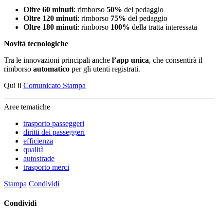
Oltre 60 minuti
: rimborso
50%
del pedaggio
Oltre 120 minuti
: rimborso
75%
del pedaggio
Oltre 180 minuti
: rimborso
100%
della tratta interessata
Novità tecnologiche
Tra le innovazioni principali anche
l’app unica
, che consentirà il
rimborso
automatico
per gli utenti registrati.
Qui il
Comunicato Stampa
Aree tematiche
trasporto passeggeri
diritti dei passeggeri
efficienza
qualità
autostrade
trasporto merci
Stampa
Condividi
Condividi