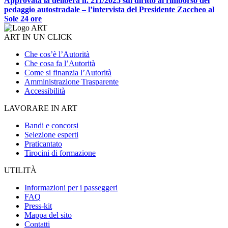
Approvata la delibera n. 211/2025 sul diritto al rimborso del
pedaggio autostradale – l’intervista del Presidente Zaccheo al
Sole 24 ore
ART IN UN CLICK
Che cos’è l’Autorità
Che cosa fa l’Autorità
Come si finanzia l’Autorità
Amministrazione Trasparente
Accessibilità
LAVORARE IN ART
Bandi e concorsi
Selezione esperti
Praticantato
Tirocini di formazione
UTILITÀ
Informazioni per i passeggeri
FAQ
Press-kit
Mappa del sito
Contatti