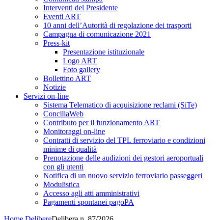
Interventi del Presidente
Eventi ART
10 anni dell’Autorità di regolazione dei trasporti
Campagna di comunicazione 2021
Press-kit
Presentazione istituzionale
Logo ART
Foto gallery
Bollettino ART
Notizie
Servizi on-line
Sistema Telematico di acquisizione reclami (SiTe)
ConciliaWeb
Contributo per il funzionamento ART
Monitoraggi on-line
Contratti di servizio del TPL ferroviario e condizioni
minime di qualità
Prenotazione delle audizioni dei gestori aeroportuali
con gli utenti
Notifica di un nuovo servizio ferroviario passeggeri
Modulistica
Accesso agli atti amministrativi
Pagamenti spontanei pagoPA
Home
Delibere
Delibera n. 87/2026