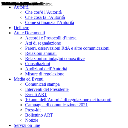
Delibere
Pareri
Consultazioni
Audizioni
Atti di Segnalazione
Accordi e Protocolli d'Intesa
Relazioni annuali
Misure di regolazione
Notizie
Comunicati Stampa
Bollettini ART
Convegni ART
Interviste del Presidente
Articoli in primo piano
Interventi del Presidente
2004
2005
2010
2013
2014
2015
2016
2017
2018
2019
202
2020
2021
2022
2023
2024
2025
2026
Aereo
Marittimo
Terrestre
Autorità
Che cos’è l’Autorità
Che cosa fa l’Autorità
Come si finanzia l’Autorità
Delibere
Atti e Documenti
Accordi e Protocolli d’intesa
Atti di segnalazione
Pareri, osservazioni RdA e altre comunicazioni
Relazioni annuali
Relazioni su indagini conoscitive
Consultazioni
Audizioni dell’Autorità
Misure di regolazione
Media ed Eventi
Comunicati stampa
Interventi del Presidente
Eventi ART
10 anni dell’Autorità di regolazione dei trasporti
Campagna di comunicazione 2021
Press-kit
Bollettino ART
Notizie
Servizi on-line