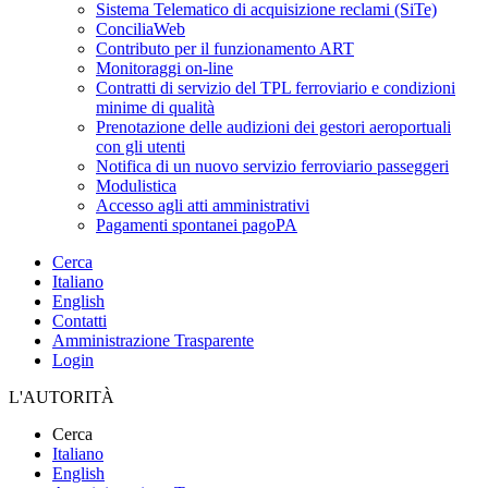
Sistema Telematico di acquisizione reclami (SiTe)
ConciliaWeb
Contributo per il funzionamento ART
Monitoraggi on-line
Contratti di servizio del TPL ferroviario e condizioni
minime di qualità
Prenotazione delle audizioni dei gestori aeroportuali
con gli utenti
Notifica di un nuovo servizio ferroviario passeggeri
Modulistica
Accesso agli atti amministrativi
Pagamenti spontanei pagoPA
Cerca
Italiano
English
Contatti
Amministrazione Trasparente
Login
L'AUTORITÀ
Cerca
Italiano
English