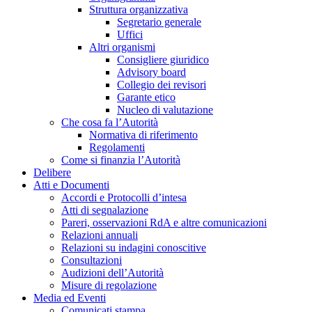
Struttura organizzativa
Segretario generale
Uffici
Altri organismi
Consigliere giuridico
Advisory board
Collegio dei revisori
Garante etico
Nucleo di valutazione
Che cosa fa l’Autorità
Normativa di riferimento
Regolamenti
Come si finanzia l’Autorità
Delibere
Atti e Documenti
Accordi e Protocolli d’intesa
Atti di segnalazione
Pareri, osservazioni RdA e altre comunicazioni
Relazioni annuali
Relazioni su indagini conoscitive
Consultazioni
Audizioni dell’Autorità
Misure di regolazione
Media ed Eventi
Comunicati stampa