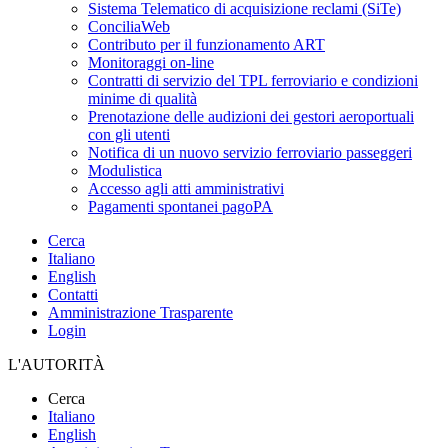
Sistema Telematico di acquisizione reclami (SiTe)
ConciliaWeb
Contributo per il funzionamento ART
Monitoraggi on-line
Contratti di servizio del TPL ferroviario e condizioni
minime di qualità
Prenotazione delle audizioni dei gestori aeroportuali
con gli utenti
Notifica di un nuovo servizio ferroviario passeggeri
Modulistica
Accesso agli atti amministrativi
Pagamenti spontanei pagoPA
Cerca
Italiano
English
Contatti
Amministrazione Trasparente
Login
L'AUTORITÀ
Cerca
Italiano
English