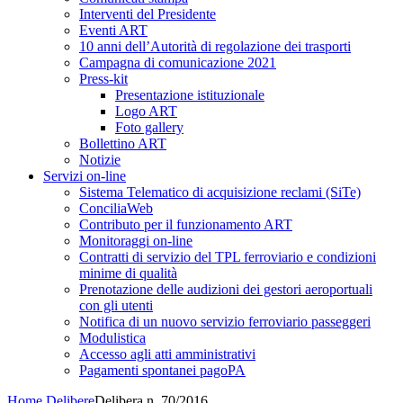
Interventi del Presidente
Eventi ART
10 anni dell’Autorità di regolazione dei trasporti
Campagna di comunicazione 2021
Press-kit
Presentazione istituzionale
Logo ART
Foto gallery
Bollettino ART
Notizie
Servizi on-line
Sistema Telematico di acquisizione reclami (SiTe)
ConciliaWeb
Contributo per il funzionamento ART
Monitoraggi on-line
Contratti di servizio del TPL ferroviario e condizioni
minime di qualità
Prenotazione delle audizioni dei gestori aeroportuali
con gli utenti
Notifica di un nuovo servizio ferroviario passeggeri
Modulistica
Accesso agli atti amministrativi
Pagamenti spontanei pagoPA
Home
Delibere
Delibera n. 70/2016