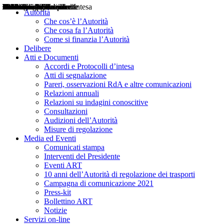
Delibere
Pareri
Consultazioni
Audizioni
Atti di Segnalazione
Accordi e Protocolli d'Intesa
Relazioni annuali
Misure di regolazione
Notizie
Comunicati Stampa
Bollettini ART
Convegni ART
Interviste del Presidente
Articoli in primo piano
Interventi del Presidente
2004
2005
2010
2013
2014
2015
2016
2017
2018
2019
202
2020
2021
2022
2023
2024
2025
2026
Aereo
Marittimo
Terrestre
Autorità
Che cos’è l’Autorità
Che cosa fa l’Autorità
Come si finanzia l’Autorità
Delibere
Atti e Documenti
Accordi e Protocolli d’intesa
Atti di segnalazione
Pareri, osservazioni RdA e altre comunicazioni
Relazioni annuali
Relazioni su indagini conoscitive
Consultazioni
Audizioni dell’Autorità
Misure di regolazione
Media ed Eventi
Comunicati stampa
Interventi del Presidente
Eventi ART
10 anni dell’Autorità di regolazione dei trasporti
Campagna di comunicazione 2021
Press-kit
Bollettino ART
Notizie
Servizi on-line