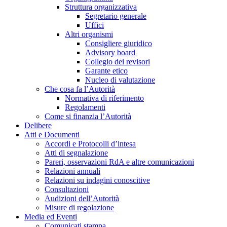
Struttura organizzativa
Segretario generale
Uffici
Altri organismi
Consigliere giuridico
Advisory board
Collegio dei revisori
Garante etico
Nucleo di valutazione
Che cosa fa l’Autorità
Normativa di riferimento
Regolamenti
Come si finanzia l’Autorità
Delibere
Atti e Documenti
Accordi e Protocolli d’intesa
Atti di segnalazione
Pareri, osservazioni RdA e altre comunicazioni
Relazioni annuali
Relazioni su indagini conoscitive
Consultazioni
Audizioni dell’Autorità
Misure di regolazione
Media ed Eventi
Comunicati stampa