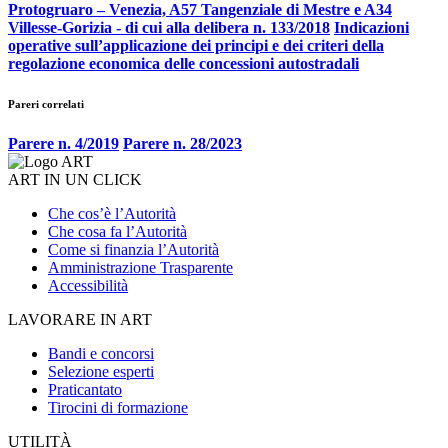
Protogruaro – Venezia, A57 Tangenziale di Mestre e A34
Villesse-Gorizia - di cui alla delibera n. 133/2018
Indicazioni
operative sull’applicazione dei principi e dei criteri della
regolazione economica delle concessioni autostradali
Pareri correlati
Parere n. 4/2019
Parere n. 28/2023
ART IN UN CLICK
Che cos’è l’Autorità
Che cosa fa l’Autorità
Come si finanzia l’Autorità
Amministrazione Trasparente
Accessibilità
LAVORARE IN ART
Bandi e concorsi
Selezione esperti
Praticantato
Tirocini di formazione
UTILITÀ