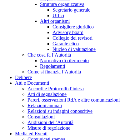
Struttura organizzativa
Segretario generale
Uffici
Altri organismi
Consigliere giuridico
Advisory board
Collegio dei revisori
Garante etico
Nucleo di valutazione
Che cosa fa l’Autorità
Normativa di riferimento
Regolamenti
Come si finanzia l’Autorità
Delibere
Atti e Documenti
Accordi e Protocolli d’intesa
Atti di segnalazione
Pareri, osservazioni RdA e altre comunicazioni
Relazioni annuali
Relazioni su indagini conoscitive
Consultazioni
Audizioni dell’Autorità
Misure di regolazione
Media ed Eventi
Comunicati stampa