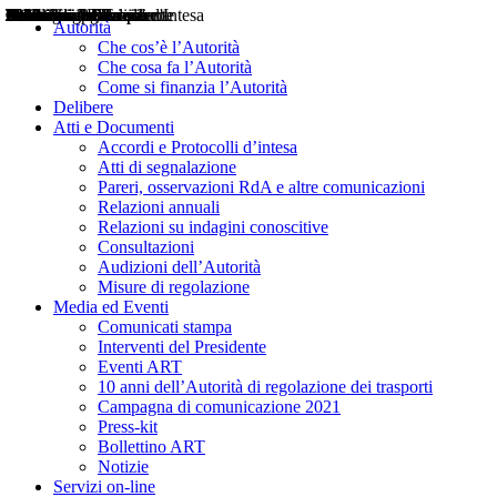
Delibere
Pareri
Consultazioni
Audizioni
Atti di Segnalazione
Accordi e Protocolli d'Intesa
Relazioni annuali
Misure di regolazione
Notizie
Comunicati Stampa
Bollettini ART
Convegni ART
Interviste del Presidente
Articoli in primo piano
Interventi del Presidente
2004
2005
2010
2013
2014
2015
2016
2017
2018
2019
202
2020
2021
2022
2023
2024
2025
2026
Aereo
Marittimo
Terrestre
Autorità
Che cos’è l’Autorità
Che cosa fa l’Autorità
Come si finanzia l’Autorità
Delibere
Atti e Documenti
Accordi e Protocolli d’intesa
Atti di segnalazione
Pareri, osservazioni RdA e altre comunicazioni
Relazioni annuali
Relazioni su indagini conoscitive
Consultazioni
Audizioni dell’Autorità
Misure di regolazione
Media ed Eventi
Comunicati stampa
Interventi del Presidente
Eventi ART
10 anni dell’Autorità di regolazione dei trasporti
Campagna di comunicazione 2021
Press-kit
Bollettino ART
Notizie
Servizi on-line