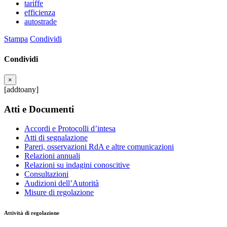
tariffe
efficienza
autostrade
Stampa
Condividi
Condividi
×
[addtoany]
Atti e Documenti
Accordi e Protocolli d’intesa
Atti di segnalazione
Pareri, osservazioni RdA e altre comunicazioni
Relazioni annuali
Relazioni su indagini conoscitive
Consultazioni
Audizioni dell’Autorità
Misure di regolazione
Attività di regolazione