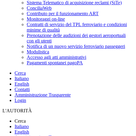
Sistema Telematico di acquisizione reclami (SiTe)
ConciliaWeb
Contributo per il funzionamento ART
Monitoraggi on-line
Contratti di servizio del TPL ferroviario e condizioni
minime di qualità
Prenotazione delle audizioni dei gestori aeroportuali
con gli utenti
Notifica di un nuovo servizio ferroviario passeggeri
Modulistica
Accesso agli atti amministrativi
Pagamenti spontanei pagoPA
Cerca
Italiano
English
Contatti
Amministrazione Trasparente
Login
L'AUTORITÀ
Cerca
Italiano
English