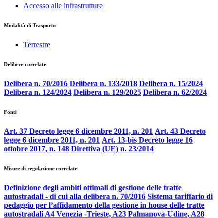
Accesso alle infrastrutture
Modalità di Trasporto
Terrestre
Delibere correlate
Delibera n. 70/2016
Delibera n. 133/2018
Delibera n. 15/2024
Delibera n. 124/2024
Delibera n. 129/2025
Delibera n. 62/2024
Fonti
Art. 37 Decreto legge 6 dicembre 2011, n. 201
Art. 43 Decreto
legge 6 dicembre 2011, n. 201
Art. 13-bis Decreto legge 16
ottobre 2017, n. 148
Direttiva (UE) n. 23/2014
Misure di regolazione correlate
Definizione degli ambiti ottimali di gestione delle tratte
autostradali - di cui alla delibera n. 70/2016
Sistema tariffario di
pedaggio per l’affidamento della gestione in house delle tratte
autostradali A4 Venezia -Trieste, A23 Palmanova-Udine, A28