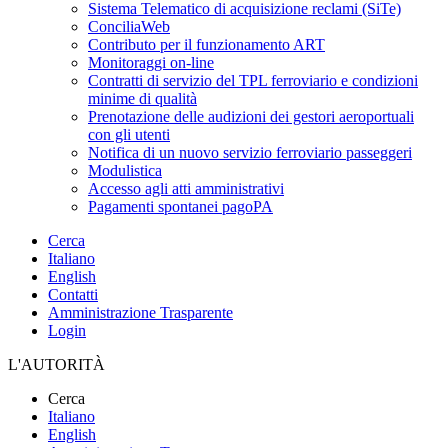
Sistema Telematico di acquisizione reclami (SiTe)
ConciliaWeb
Contributo per il funzionamento ART
Monitoraggi on-line
Contratti di servizio del TPL ferroviario e condizioni
minime di qualità
Prenotazione delle audizioni dei gestori aeroportuali
con gli utenti
Notifica di un nuovo servizio ferroviario passeggeri
Modulistica
Accesso agli atti amministrativi
Pagamenti spontanei pagoPA
Cerca
Italiano
English
Contatti
Amministrazione Trasparente
Login
L'AUTORITÀ
Cerca
Italiano
English