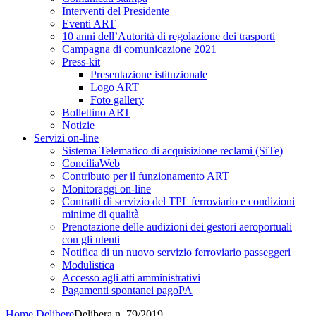
Interventi del Presidente
Eventi ART
10 anni dell’Autorità di regolazione dei trasporti
Campagna di comunicazione 2021
Press-kit
Presentazione istituzionale
Logo ART
Foto gallery
Bollettino ART
Notizie
Servizi on-line
Sistema Telematico di acquisizione reclami (SiTe)
ConciliaWeb
Contributo per il funzionamento ART
Monitoraggi on-line
Contratti di servizio del TPL ferroviario e condizioni
minime di qualità
Prenotazione delle audizioni dei gestori aeroportuali
con gli utenti
Notifica di un nuovo servizio ferroviario passeggeri
Modulistica
Accesso agli atti amministrativi
Pagamenti spontanei pagoPA
Home
Delibere
Delibera n. 79/2019