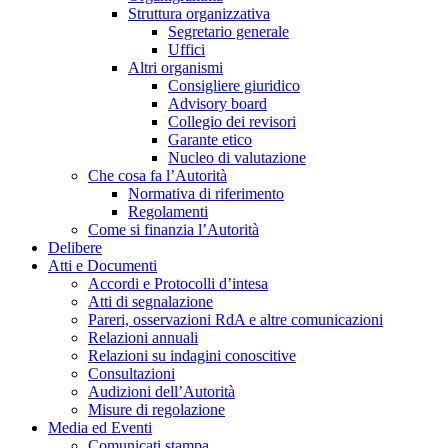
Struttura organizzativa
Segretario generale
Uffici
Altri organismi
Consigliere giuridico
Advisory board
Collegio dei revisori
Garante etico
Nucleo di valutazione
Che cosa fa l’Autorità
Normativa di riferimento
Regolamenti
Come si finanzia l’Autorità
Delibere
Atti e Documenti
Accordi e Protocolli d’intesa
Atti di segnalazione
Pareri, osservazioni RdA e altre comunicazioni
Relazioni annuali
Relazioni su indagini conoscitive
Consultazioni
Audizioni dell’Autorità
Misure di regolazione
Media ed Eventi
Comunicati stampa