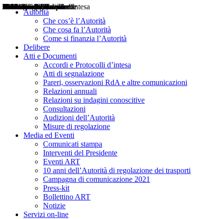
Delibere
Pareri
Consultazioni
Audizioni
Atti di Segnalazione
Accordi e Protocolli d'Intesa
Relazioni annuali
Misure di regolazione
Notizie
Comunicati Stampa
Bollettini ART
Convegni ART
Interviste del Presidente
Articoli in primo piano
Interventi del Presidente
2004
2005
2010
2013
2014
2015
2016
2017
2018
2019
202
2020
2021
2022
2023
2024
2025
2026
Aereo
Marittimo
Terrestre
Autorità
Che cos’è l’Autorità
Che cosa fa l’Autorità
Come si finanzia l’Autorità
Delibere
Atti e Documenti
Accordi e Protocolli d’intesa
Atti di segnalazione
Pareri, osservazioni RdA e altre comunicazioni
Relazioni annuali
Relazioni su indagini conoscitive
Consultazioni
Audizioni dell’Autorità
Misure di regolazione
Media ed Eventi
Comunicati stampa
Interventi del Presidente
Eventi ART
10 anni dell’Autorità di regolazione dei trasporti
Campagna di comunicazione 2021
Press-kit
Bollettino ART
Notizie
Servizi on-line