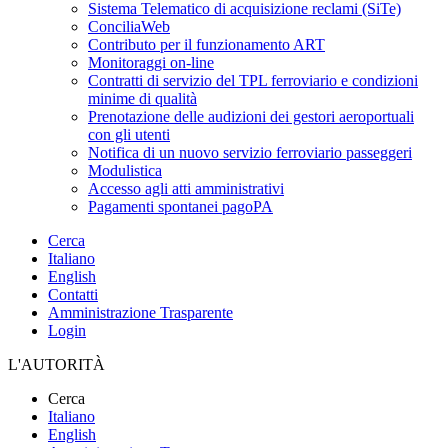
Sistema Telematico di acquisizione reclami (SiTe)
ConciliaWeb
Contributo per il funzionamento ART
Monitoraggi on-line
Contratti di servizio del TPL ferroviario e condizioni
minime di qualità
Prenotazione delle audizioni dei gestori aeroportuali
con gli utenti
Notifica di un nuovo servizio ferroviario passeggeri
Modulistica
Accesso agli atti amministrativi
Pagamenti spontanei pagoPA
Cerca
Italiano
English
Contatti
Amministrazione Trasparente
Login
L'AUTORITÀ
Cerca
Italiano
English