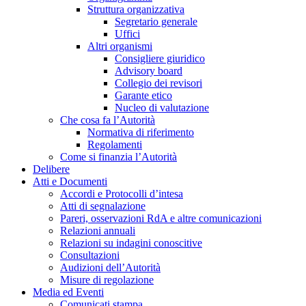
Struttura organizzativa
Segretario generale
Uffici
Altri organismi
Consigliere giuridico
Advisory board
Collegio dei revisori
Garante etico
Nucleo di valutazione
Che cosa fa l’Autorità
Normativa di riferimento
Regolamenti
Come si finanzia l’Autorità
Delibere
Atti e Documenti
Accordi e Protocolli d’intesa
Atti di segnalazione
Pareri, osservazioni RdA e altre comunicazioni
Relazioni annuali
Relazioni su indagini conoscitive
Consultazioni
Audizioni dell’Autorità
Misure di regolazione
Media ed Eventi
Comunicati stampa