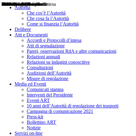
Delibere
Pareri
Consultazioni
Audizioni
Atti di Segnalazione
Accordi e Protocolli d'Intesa
Relazioni annuali
Misure di regolazione
Notizie
Comunicati Stampa
Bollettini ART
Convegni ART
Interviste del Presidente
Articoli in primo piano
Interventi del Presidente
2004
2005
2010
2013
2014
2015
2016
2017
2018
2019
202
2020
2021
2022
2023
2024
2025
2026
Aereo
Marittimo
Terrestre
Autorità
Che cos’è l’Autorità
Che cosa fa l’Autorità
Come si finanzia l’Autorità
Delibere
Atti e Documenti
Accordi e Protocolli d’intesa
Atti di segnalazione
Pareri, osservazioni RdA e altre comunicazioni
Relazioni annuali
Relazioni su indagini conoscitive
Consultazioni
Audizioni dell’Autorità
Misure di regolazione
Media ed Eventi
Comunicati stampa
Interventi del Presidente
Eventi ART
10 anni dell’Autorità di regolazione dei trasporti
Campagna di comunicazione 2021
Press-kit
Bollettino ART
Notizie
Servizi on-line