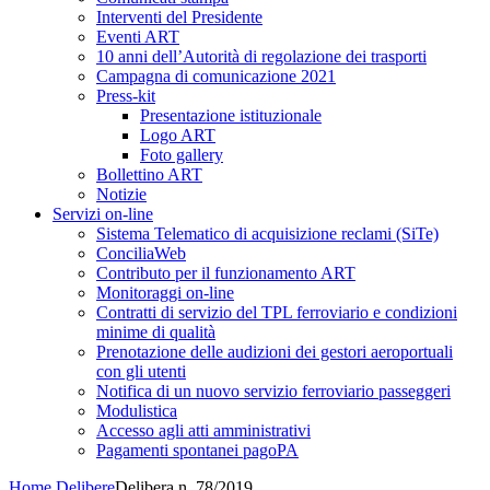
Interventi del Presidente
Eventi ART
10 anni dell’Autorità di regolazione dei trasporti
Campagna di comunicazione 2021
Press-kit
Presentazione istituzionale
Logo ART
Foto gallery
Bollettino ART
Notizie
Servizi on-line
Sistema Telematico di acquisizione reclami (SiTe)
ConciliaWeb
Contributo per il funzionamento ART
Monitoraggi on-line
Contratti di servizio del TPL ferroviario e condizioni
minime di qualità
Prenotazione delle audizioni dei gestori aeroportuali
con gli utenti
Notifica di un nuovo servizio ferroviario passeggeri
Modulistica
Accesso agli atti amministrativi
Pagamenti spontanei pagoPA
Home
Delibere
Delibera n. 78/2019