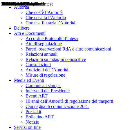
Delibere
Pareri
Consultazioni
Audizioni
Atti di Segnalazione
Accordi e Protocolli d'Intesa
Relazioni annuali
Misure di regolazione
Notizie
Comunicati Stampa
Bollettini ART
Convegni ART
Interviste del Presidente
Articoli in primo piano
Interventi del Presidente
2004
2005
2010
2013
2014
2015
2016
2017
2018
2019
202
2020
2021
2022
2023
2024
2025
2026
Aereo
Marittimo
Terrestre
Autorità
Che cos’è l’Autorità
Che cosa fa l’Autorità
Come si finanzia l’Autorità
Delibere
Atti e Documenti
Accordi e Protocolli d’intesa
Atti di segnalazione
Pareri, osservazioni RdA e altre comunicazioni
Relazioni annuali
Relazioni su indagini conoscitive
Consultazioni
Audizioni dell’Autorità
Misure di regolazione
Media ed Eventi
Comunicati stampa
Interventi del Presidente
Eventi ART
10 anni dell’Autorità di regolazione dei trasporti
Campagna di comunicazione 2021
Press-kit
Bollettino ART
Notizie
Servizi on-line