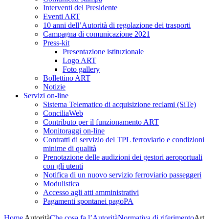
Interventi del Presidente
Eventi ART
10 anni dell’Autorità di regolazione dei trasporti
Campagna di comunicazione 2021
Press-kit
Presentazione istituzionale
Logo ART
Foto gallery
Bollettino ART
Notizie
Servizi on-line
Sistema Telematico di acquisizione reclami (SiTe)
ConciliaWeb
Contributo per il funzionamento ART
Monitoraggi on-line
Contratti di servizio del TPL ferroviario e condizioni
minime di qualità
Prenotazione delle audizioni dei gestori aeroportuali
con gli utenti
Notifica di un nuovo servizio ferroviario passeggeri
Modulistica
Accesso agli atti amministrativi
Pagamenti spontanei pagoPA
Home
Autorità
Che cosa fa l’Autorità
Normativa di riferimento
Art.