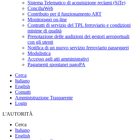
Sistema Telematico di acquisizione reclami (SiTe)
ConciliaWeb
Contributo per il funzionamento ART
Monitoraggi on-line
Contratti di servizio del TPL ferroviario e condizioni
minime di qualità
Prenotazione delle audizioni dei gestori aeroportuali
con gli utenti
Notifica di un nuovo servizio ferroviario passeggeri
Modulistica
Accesso agli atti amministrativi
Pagamenti spontanei pagoPA
Cerca
Italiano
English
Contatti
Amministrazione Trasparente
Login
L'AUTORITÀ
Cerca
Italiano
English