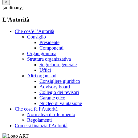
×
[addtoany]
L'Autorità
Che cos’è l’Autorità
Consiglio
Presidente
Componenti
Organigramma
Struttura organizzativa
Segretario generale
Uffici
Altri organismi
Consigliere giuridico
Advisory board
Collegio dei revisori
Garante etico
Nucleo di valutazione
Che cosa fa l’Autorità
Normativa di riferimento
Regolamenti
Come si finanzia l’Autorità