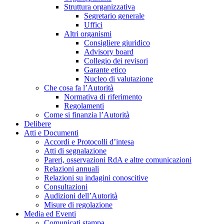
Struttura organizzativa
Segretario generale
Uffici
Altri organismi
Consigliere giuridico
Advisory board
Collegio dei revisori
Garante etico
Nucleo di valutazione
Che cosa fa l’Autorità
Normativa di riferimento
Regolamenti
Come si finanzia l’Autorità
Delibere
Atti e Documenti
Accordi e Protocolli d’intesa
Atti di segnalazione
Pareri, osservazioni RdA e altre comunicazioni
Relazioni annuali
Relazioni su indagini conoscitive
Consultazioni
Audizioni dell’Autorità
Misure di regolazione
Media ed Eventi
Comunicati stampa