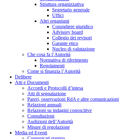
Struttura organizzativa
Segretario generale
Uffici
Altri organismi
Consigliere giuridico
Advisory board
Collegio dei revisori
Garante etico
Nucleo di valutazione
Che cosa fa l’Autorità
Normativa di riferimento
Regolamenti
Come si finanzia l’Autorità
Delibere
Atti e Documenti
Accordi e Protocolli d’intesa
Atti di segnalazione
Pareri, osservazioni RdA e altre comunicazioni
Relazioni annuali
Relazioni su indagini conoscitive
Consultazioni
Audizioni dell’Autorità
Misure di regolazione
Media ed Eventi
Comunicati stampa