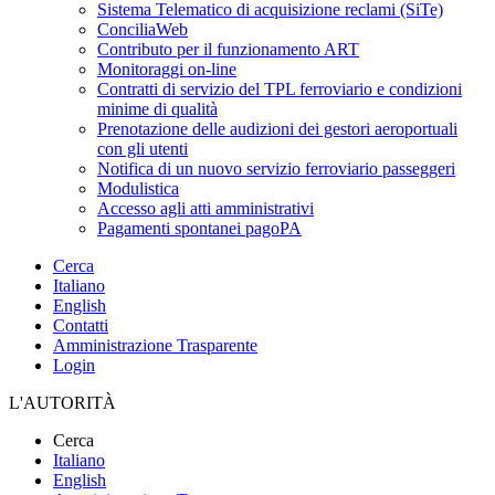
Sistema Telematico di acquisizione reclami (SiTe)
ConciliaWeb
Contributo per il funzionamento ART
Monitoraggi on-line
Contratti di servizio del TPL ferroviario e condizioni
minime di qualità
Prenotazione delle audizioni dei gestori aeroportuali
con gli utenti
Notifica di un nuovo servizio ferroviario passeggeri
Modulistica
Accesso agli atti amministrativi
Pagamenti spontanei pagoPA
Cerca
Italiano
English
Contatti
Amministrazione Trasparente
Login
L'AUTORITÀ
Cerca
Italiano
English