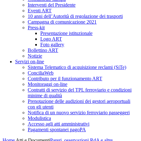
Interventi del Presidente
Eventi ART
10 anni dell’Autorità di regolazione dei trasporti
Campagna di comunicazione 2021
Press-kit
Presentazione istituzionale
Logo ART
Foto gallery
Bollettino ART
Notizie
Servizi on-line
Sistema Telematico di acquisizione reclami (SiTe)
ConciliaWeb
Contributo per il funzionamento ART
Monitoraggi on-line
Contratti di servizio del TPL ferroviario e condizioni
minime di qualità
Prenotazione delle audizioni dei gestori aeroportuali
con gli utenti
Notifica di un nuovo servizio ferroviario passeggeri
Modulistica
Accesso agli atti amministrativi
Pagamenti spontanei pagoPA
Home
Atti e Documenti
Pareri, osservazioni RdA e altre