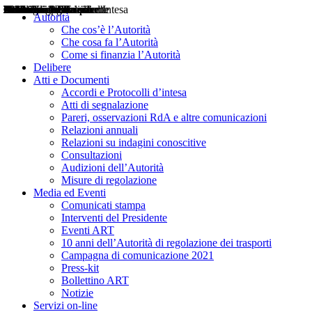
Delibere
Pareri
Consultazioni
Audizioni
Atti di Segnalazione
Accordi e Protocolli d'Intesa
Relazioni annuali
Misure di regolazione
Notizie
Comunicati Stampa
Bollettini ART
Convegni ART
Interviste del Presidente
Articoli in primo piano
Interventi del Presidente
2004
2005
2010
2013
2014
2015
2016
2017
2018
2019
202
2020
2021
2022
2023
2024
2025
2026
Aereo
Marittimo
Terrestre
Autorità
Che cos’è l’Autorità
Che cosa fa l’Autorità
Come si finanzia l’Autorità
Delibere
Atti e Documenti
Accordi e Protocolli d’intesa
Atti di segnalazione
Pareri, osservazioni RdA e altre comunicazioni
Relazioni annuali
Relazioni su indagini conoscitive
Consultazioni
Audizioni dell’Autorità
Misure di regolazione
Media ed Eventi
Comunicati stampa
Interventi del Presidente
Eventi ART
10 anni dell’Autorità di regolazione dei trasporti
Campagna di comunicazione 2021
Press-kit
Bollettino ART
Notizie
Servizi on-line