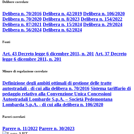
Delibere correlate
Delibera n. 70/2016
Delibera n. 42/2019
Delibera n. 106/2020
Delibera n. 70/2020
Delibera n. 8/2023
Delibera n. 154/2022
Delibera n. 87/2021
Delibera n. 15/2024
Delibera n. 29/2024
Delibera n. 56/2024
Delibera n. 62/2024
Fonti
Art. 43 Decreto legge 6 dicembre 2011, n. 201
Art. 37 Decreto
legge 6 dicembre 2011, n. 201
Misure di regolazione correlate
Definizione degli ambiti ottimali di gestione delle tratte
autostradali - di cui alla delibera n. 70/2016
Sistema tariffario di
pedaggio relativo alla Convenzione Unica Concessioni
Autostradali Lombarde S.p.A. – Società Pedemontana
Lombarda S.p.A. - di cui alla delibera n. 106/2020
Pareri correlati
Parere n. 11/2022
Parere n. 30/2023