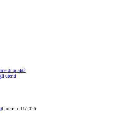
ime di qualità
li utenti
i
Parere n. 11/2026