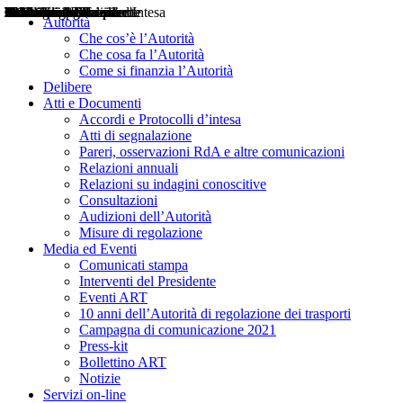
Delibere
Pareri
Consultazioni
Audizioni
Atti di Segnalazione
Accordi e Protocolli d'Intesa
Relazioni annuali
Misure di regolazione
Notizie
Comunicati Stampa
Bollettini ART
Convegni ART
Interviste del Presidente
Articoli in primo piano
Interventi del Presidente
2004
2005
2010
2013
2014
2015
2016
2017
2018
2019
202
2020
2021
2022
2023
2024
2025
2026
Aereo
Marittimo
Terrestre
Autorità
Che cos’è l’Autorità
Che cosa fa l’Autorità
Come si finanzia l’Autorità
Delibere
Atti e Documenti
Accordi e Protocolli d’intesa
Atti di segnalazione
Pareri, osservazioni RdA e altre comunicazioni
Relazioni annuali
Relazioni su indagini conoscitive
Consultazioni
Audizioni dell’Autorità
Misure di regolazione
Media ed Eventi
Comunicati stampa
Interventi del Presidente
Eventi ART
10 anni dell’Autorità di regolazione dei trasporti
Campagna di comunicazione 2021
Press-kit
Bollettino ART
Notizie
Servizi on-line