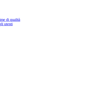
ime di qualità
li utenti