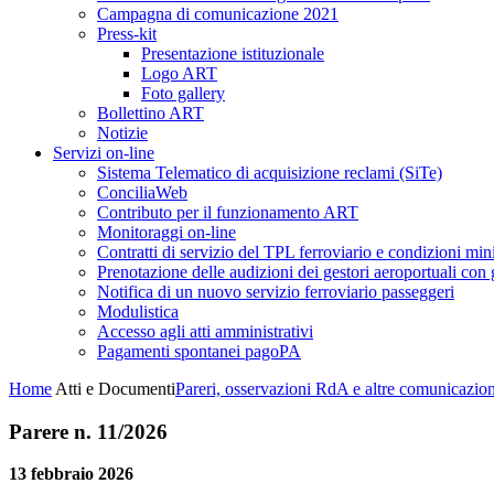
Campagna di comunicazione 2021
Press-kit
Presentazione istituzionale
Logo ART
Foto gallery
Bollettino ART
Notizie
Servizi on-line
Sistema Telematico di acquisizione reclami (SiTe)
ConciliaWeb
Contributo per il funzionamento ART
Monitoraggi on-line
Contratti di servizio del TPL ferroviario e condizioni min
Prenotazione delle audizioni dei gestori aeroportuali con g
Notifica di un nuovo servizio ferroviario passeggeri
Modulistica
Accesso agli atti amministrativi
Pagamenti spontanei pagoPA
Home
Atti e Documenti
Pareri, osservazioni RdA e altre comunicazion
Parere n. 11/2026
13 febbraio 2026