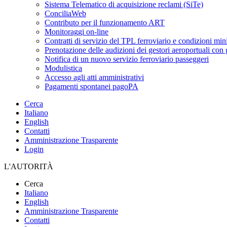
Sistema Telematico di acquisizione reclami (SiTe)
ConciliaWeb
Contributo per il funzionamento ART
Monitoraggi on-line
Contratti di servizio del TPL ferroviario e condizioni min
Prenotazione delle audizioni dei gestori aeroportuali con g
Notifica di un nuovo servizio ferroviario passeggeri
Modulistica
Accesso agli atti amministrativi
Pagamenti spontanei pagoPA
Cerca
Italiano
English
Contatti
Amministrazione Trasparente
Login
L'AUTORITÀ
Cerca
Italiano
English
Amministrazione Trasparente
Contatti