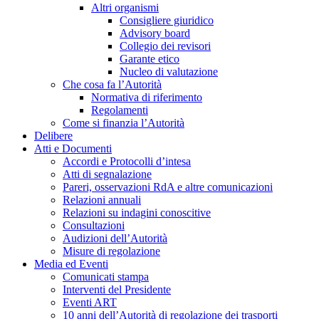
Altri organismi
Consigliere giuridico
Advisory board
Collegio dei revisori
Garante etico
Nucleo di valutazione
Che cosa fa l’Autorità
Normativa di riferimento
Regolamenti
Come si finanzia l’Autorità
Delibere
Atti e Documenti
Accordi e Protocolli d’intesa
Atti di segnalazione
Pareri, osservazioni RdA e altre comunicazioni
Relazioni annuali
Relazioni su indagini conoscitive
Consultazioni
Audizioni dell’Autorità
Misure di regolazione
Media ed Eventi
Comunicati stampa
Interventi del Presidente
Eventi ART
10 anni dell’Autorità di regolazione dei trasporti