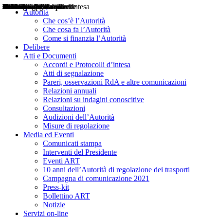
Delibere
Pareri
Consultazioni
Audizioni
Atti di Segnalazione
Accordi e Protocolli d'Intesa
Relazioni annuali
Misure di regolazione
Notizie
Comunicati Stampa
Bollettini ART
Convegni ART
Interviste del Presidente
Articoli in primo piano
Interventi del Presidente
2004
2005
2010
2013
2014
2015
2016
2017
2018
2019
202
2020
2021
2022
2023
2024
2025
2026
Aereo
Marittimo
Terrestre
Autorità
Che cos’è l’Autorità
Che cosa fa l’Autorità
Come si finanzia l’Autorità
Delibere
Atti e Documenti
Accordi e Protocolli d’intesa
Atti di segnalazione
Pareri, osservazioni RdA e altre comunicazioni
Relazioni annuali
Relazioni su indagini conoscitive
Consultazioni
Audizioni dell’Autorità
Misure di regolazione
Media ed Eventi
Comunicati stampa
Interventi del Presidente
Eventi ART
10 anni dell’Autorità di regolazione dei trasporti
Campagna di comunicazione 2021
Press-kit
Bollettino ART
Notizie
Servizi on-line