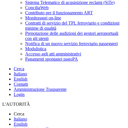
Sistema Telematico di acquisizione reclami (SiTe)
ConciliaWeb
Contributo per il funzionamento ART
Monitoraggi on-line
Contratti di servizio del TPL ferroviario e condizioni
minime di qualità
Prenotazione delle audizioni dei gestori aeroportuali
con gli utenti
Notifica di un nuovo servizio ferroviario passeggeri
Modulistica
Accesso agli atti amministrativi
Pagamenti spontanei pagoPA
Cerca
Italiano
English
Contatti
Amministrazione Trasparente
Login
L'AUTORITÀ
Cerca
Italiano
English