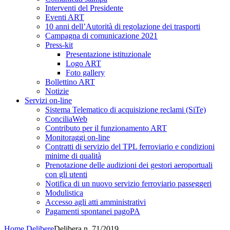
Interventi del Presidente
Eventi ART
10 anni dell’Autorità di regolazione dei trasporti
Campagna di comunicazione 2021
Press-kit
Presentazione istituzionale
Logo ART
Foto gallery
Bollettino ART
Notizie
Servizi on-line
Sistema Telematico di acquisizione reclami (SiTe)
ConciliaWeb
Contributo per il funzionamento ART
Monitoraggi on-line
Contratti di servizio del TPL ferroviario e condizioni
minime di qualità
Prenotazione delle audizioni dei gestori aeroportuali
con gli utenti
Notifica di un nuovo servizio ferroviario passeggeri
Modulistica
Accesso agli atti amministrativi
Pagamenti spontanei pagoPA
Home
Delibere
Delibera n. 71/2019