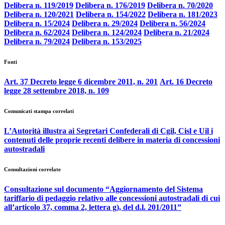
Delibera n. 119/2019
Delibera n. 176/2019
Delibera n. 70/2020
Delibera n. 120/2021
Delibera n. 154/2022
Delibera n. 181/2023
Delibera n. 15/2024
Delibera n. 29/2024
Delibera n. 56/2024
Delibera n. 62/2024
Delibera n. 124/2024
Delibera n. 21/2024
Delibera n. 79/2024
Delibera n. 153/2025
Fonti
Art. 37 Decreto legge 6 dicembre 2011, n. 201
Art. 16 Decreto
legge 28 settembre 2018, n. 109
Comunicati stampa correlati
L’Autorità illustra ai Segretari Confederali di Cgil, Cisl e Uil i
contenuti delle proprie recenti delibere in materia di concessioni
autostradali
Consultazioni correlate
Consultazione sul documento “Aggiornamento del Sistema
tariffario di pedaggio relativo alle concessioni autostradali di cui
all’articolo 37, comma 2, lettera g), del d.l. 201/2011”