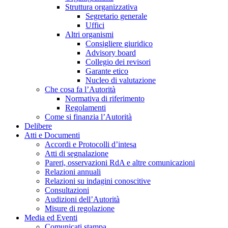
Struttura organizzativa
Segretario generale
Uffici
Altri organismi
Consigliere giuridico
Advisory board
Collegio dei revisori
Garante etico
Nucleo di valutazione
Che cosa fa l’Autorità
Normativa di riferimento
Regolamenti
Come si finanzia l’Autorità
Delibere
Atti e Documenti
Accordi e Protocolli d’intesa
Atti di segnalazione
Pareri, osservazioni RdA e altre comunicazioni
Relazioni annuali
Relazioni su indagini conoscitive
Consultazioni
Audizioni dell’Autorità
Misure di regolazione
Media ed Eventi
Comunicati stampa