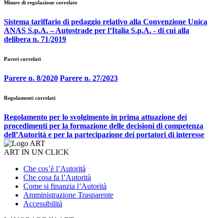
Misure di regolazione correlate
Sistema tariffario di pedaggio relativo alla Convenzione Unica
ANAS S.p.A. – Autostrade per l’Italia S.p.A. - di cui alla
delibera n. 71/2019
Pareri correlati
Parere n. 8/2020
Parere n. 27/2023
Regolamenti correlati
Regolamento per lo svolgimento in prima attuazione dei
procedimenti per la formazione delle decisioni di competenza
dell’Autorità e per la partecipazione dei portatori di interesse
ART IN UN CLICK
Che cos’è l’Autorità
Che cosa fa l’Autorità
Come si finanzia l’Autorità
Amministrazione Trasparente
Accessibilità