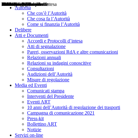
Delibere
Pareri
Consultazioni
Audizioni
Atti di Segnalazione
Accordi e Protocolli d'Intesa
Relazioni annuali
Misure di regolazione
Notizie
Comunicati Stampa
Bollettini ART
Convegni ART
Interviste del Presidente
Articoli in primo piano
Interventi del Presidente
2004
2005
2010
2013
2014
2015
2016
2017
2018
2019
202
2020
2021
2022
2023
2024
2025
2026
Aereo
Marittimo
Terrestre
Autorità
Che cos’è l’Autorità
Che cosa fa l’Autorità
Come si finanzia l’Autorità
Delibere
Atti e Documenti
Accordi e Protocolli d’intesa
Atti di segnalazione
Pareri, osservazioni RdA e altre comunicazioni
Relazioni annuali
Relazioni su indagini conoscitive
Consultazioni
Audizioni dell’Autorità
Misure di regolazione
Media ed Eventi
Comunicati stampa
Interventi del Presidente
Eventi ART
10 anni dell’Autorità di regolazione dei trasporti
Campagna di comunicazione 2021
Press-kit
Bollettino ART
Notizie
Servizi on-line