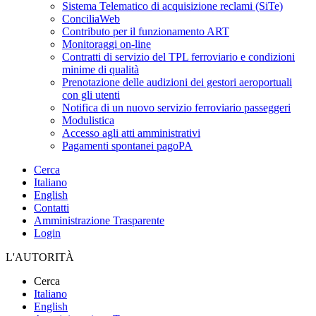
Sistema Telematico di acquisizione reclami (SiTe)
ConciliaWeb
Contributo per il funzionamento ART
Monitoraggi on-line
Contratti di servizio del TPL ferroviario e condizioni
minime di qualità
Prenotazione delle audizioni dei gestori aeroportuali
con gli utenti
Notifica di un nuovo servizio ferroviario passeggeri
Modulistica
Accesso agli atti amministrativi
Pagamenti spontanei pagoPA
Cerca
Italiano
English
Contatti
Amministrazione Trasparente
Login
L'AUTORITÀ
Cerca
Italiano
English