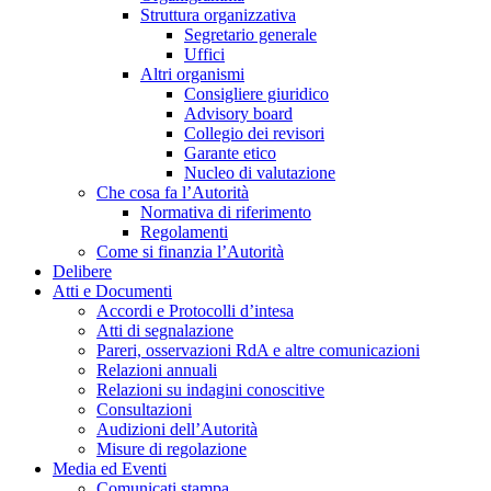
Struttura organizzativa
Segretario generale
Uffici
Altri organismi
Consigliere giuridico
Advisory board
Collegio dei revisori
Garante etico
Nucleo di valutazione
Che cosa fa l’Autorità
Normativa di riferimento
Regolamenti
Come si finanzia l’Autorità
Delibere
Atti e Documenti
Accordi e Protocolli d’intesa
Atti di segnalazione
Pareri, osservazioni RdA e altre comunicazioni
Relazioni annuali
Relazioni su indagini conoscitive
Consultazioni
Audizioni dell’Autorità
Misure di regolazione
Media ed Eventi
Comunicati stampa