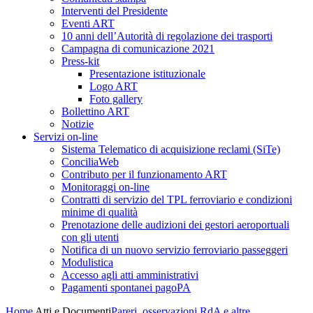
Interventi del Presidente
Eventi ART
10 anni dell’Autorità di regolazione dei trasporti
Campagna di comunicazione 2021
Press-kit
Presentazione istituzionale
Logo ART
Foto gallery
Bollettino ART
Notizie
Servizi on-line
Sistema Telematico di acquisizione reclami (SiTe)
ConciliaWeb
Contributo per il funzionamento ART
Monitoraggi on-line
Contratti di servizio del TPL ferroviario e condizioni
minime di qualità
Prenotazione delle audizioni dei gestori aeroportuali
con gli utenti
Notifica di un nuovo servizio ferroviario passeggeri
Modulistica
Accesso agli atti amministrativi
Pagamenti spontanei pagoPA
Home
Atti e Documenti
Pareri, osservazioni RdA e altre