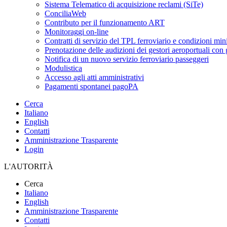
Sistema Telematico di acquisizione reclami (SiTe)
ConciliaWeb
Contributo per il funzionamento ART
Monitoraggi on-line
Contratti di servizio del TPL ferroviario e condizioni min
Prenotazione delle audizioni dei gestori aeroportuali con g
Notifica di un nuovo servizio ferroviario passeggeri
Modulistica
Accesso agli atti amministrativi
Pagamenti spontanei pagoPA
Cerca
Italiano
English
Contatti
Amministrazione Trasparente
Login
L'AUTORITÀ
Cerca
Italiano
English
Amministrazione Trasparente
Contatti