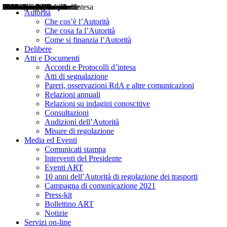
Delibere
Pareri
Consultazioni
Audizioni
Atti di Segnalazione
Accordi e Protocolli d'Intesa
Relazioni annuali
Misure di regolazione
Notizie
Comunicati Stampa
Bollettini ART
Convegni ART
Interviste del Presidente
Articoli in primo piano
Interventi del Presidente
2004
2005
2010
2013
2014
2015
2016
2017
2018
2019
202
2020
2021
2022
2023
2024
2025
2026
Aereo
Marittimo
Terrestre
Autorità
Che cos’è l’Autorità
Che cosa fa l’Autorità
Come si finanzia l’Autorità
Delibere
Atti e Documenti
Accordi e Protocolli d’intesa
Atti di segnalazione
Pareri, osservazioni RdA e altre comunicazioni
Relazioni annuali
Relazioni su indagini conoscitive
Consultazioni
Audizioni dell’Autorità
Misure di regolazione
Media ed Eventi
Comunicati stampa
Interventi del Presidente
Eventi ART
10 anni dell’Autorità di regolazione dei trasporti
Campagna di comunicazione 2021
Press-kit
Bollettino ART
Notizie
Servizi on-line