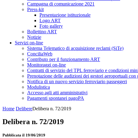
Campagna di comunicazione 2021
Press-kit
Presentazione istituzionale
Logo ART
Foto gallery
Bollettino ART
Notizie
Servizi on-line
Sistema Telematico di acquisizione reclami (SiTe)
ConciliaWeb
Contributo per il funzionamento ART
Monitoraggi on-line
Contratti di servizio del TPL ferroviario e condizioni min
Prenotazione delle audizioni dei gestori aeroportuali con g
Notifica di un nuovo servizio ferroviario passeggeri
Modulistica
Accesso agli atti amministrativi
Pagamenti spontanei pagoPA
Home
Delibere
Delibera n. 72/2019
Delibera n. 72/2019
Pubblicata il 19/06/2019