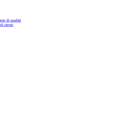
ime di qualità
li utenti