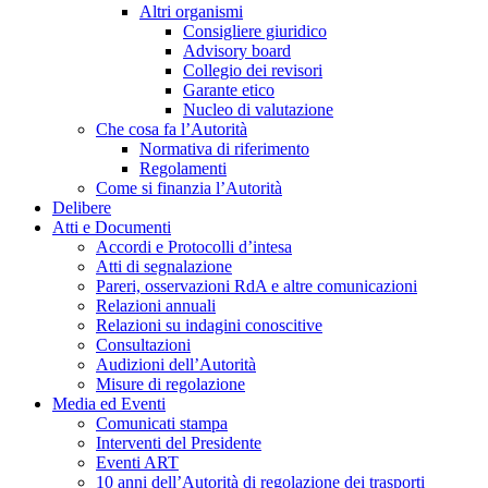
Altri organismi
Consigliere giuridico
Advisory board
Collegio dei revisori
Garante etico
Nucleo di valutazione
Che cosa fa l’Autorità
Normativa di riferimento
Regolamenti
Come si finanzia l’Autorità
Delibere
Atti e Documenti
Accordi e Protocolli d’intesa
Atti di segnalazione
Pareri, osservazioni RdA e altre comunicazioni
Relazioni annuali
Relazioni su indagini conoscitive
Consultazioni
Audizioni dell’Autorità
Misure di regolazione
Media ed Eventi
Comunicati stampa
Interventi del Presidente
Eventi ART
10 anni dell’Autorità di regolazione dei trasporti