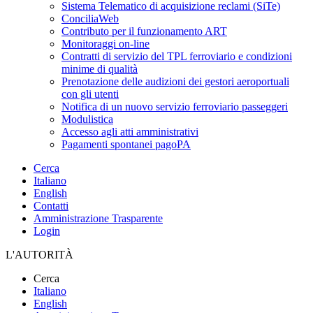
Sistema Telematico di acquisizione reclami (SiTe)
ConciliaWeb
Contributo per il funzionamento ART
Monitoraggi on-line
Contratti di servizio del TPL ferroviario e condizioni
minime di qualità
Prenotazione delle audizioni dei gestori aeroportuali
con gli utenti
Notifica di un nuovo servizio ferroviario passeggeri
Modulistica
Accesso agli atti amministrativi
Pagamenti spontanei pagoPA
Cerca
Italiano
English
Contatti
Amministrazione Trasparente
Login
L'AUTORITÀ
Cerca
Italiano
English