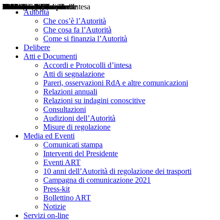
Delibere
Pareri
Consultazioni
Audizioni
Atti di Segnalazione
Accordi e Protocolli d'Intesa
Relazioni annuali
Misure di regolazione
Notizie
Comunicati Stampa
Bollettini ART
Convegni ART
Interviste del Presidente
Articoli in primo piano
Interventi del Presidente
2004
2005
2010
2013
2014
2015
2016
2017
2018
2019
202
2020
2021
2022
2023
2024
2025
2026
Aereo
Marittimo
Terrestre
Autorità
Che cos’è l’Autorità
Che cosa fa l’Autorità
Come si finanzia l’Autorità
Delibere
Atti e Documenti
Accordi e Protocolli d’intesa
Atti di segnalazione
Pareri, osservazioni RdA e altre comunicazioni
Relazioni annuali
Relazioni su indagini conoscitive
Consultazioni
Audizioni dell’Autorità
Misure di regolazione
Media ed Eventi
Comunicati stampa
Interventi del Presidente
Eventi ART
10 anni dell’Autorità di regolazione dei trasporti
Campagna di comunicazione 2021
Press-kit
Bollettino ART
Notizie
Servizi on-line