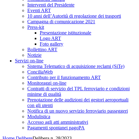
Interventi del Presidente
Eventi ART
10 anni dell’Autorità di regolazione dei trasporti
Campagna di comunicazione 2021
Press-kit
Presentazione istituzionale
Logo ART
Foto gallery
Bollettino ART
Notizie
Servizi on-line
Sistema Telematico di acquisizione reclami (SiTe)
ConciliaWeb
Contributo per il funzionamento ART
Monitoraggi on-line
Contratti di servizio del TPL ferroviario e condizioni
minime di qualità
Prenotazione delle audizioni dei gestori aeroportuali
con gli utenti
Notifica di un nuovo servizio ferroviario passeggeri
Modulistica
Accesso agli atti amministrativi
Pagamenti spontanei pagoPA
Home
Delibere
Delibera n. 28/2023