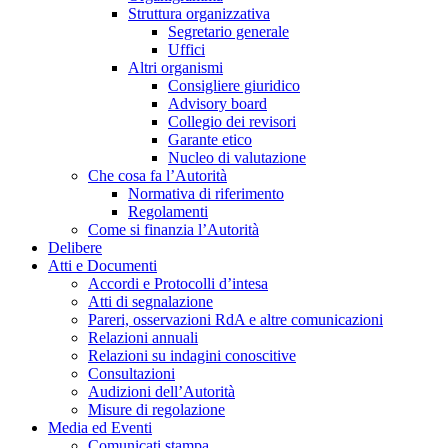
Struttura organizzativa
Segretario generale
Uffici
Altri organismi
Consigliere giuridico
Advisory board
Collegio dei revisori
Garante etico
Nucleo di valutazione
Che cosa fa l’Autorità
Normativa di riferimento
Regolamenti
Come si finanzia l’Autorità
Delibere
Atti e Documenti
Accordi e Protocolli d’intesa
Atti di segnalazione
Pareri, osservazioni RdA e altre comunicazioni
Relazioni annuali
Relazioni su indagini conoscitive
Consultazioni
Audizioni dell’Autorità
Misure di regolazione
Media ed Eventi
Comunicati stampa