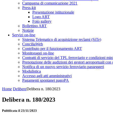
Campagna di comunicazione 2021
Press-kit
Presentazione istituzionale
Logo ART
Foto gallery
Bollettino ART
Notizie
Servizi on-line
Sistema Telematico di acquisizione reclami (SiTe)
ConciliaWeb
Contributo per il funzionamento ART
Monitoraggi on-line
Contratti di servizio del TPL ferroviario e condizioni min
Prenotazione delle audizioni dei gestori aeroportuali con g
Notifica di un nuovo servizio ferroviario passeggeri
Modulistica
Accesso agli atti amministrativi
Pagamenti spontanei pagoPA
Home
Delibere
Delibera n. 180/2023
Delibera n. 180/2023
Pubblicata il 23/11/2023