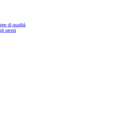
ime di qualità
li utenti