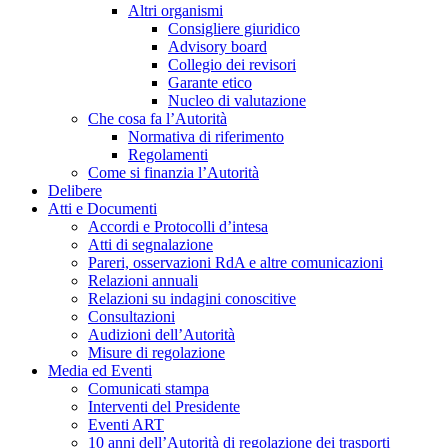
Altri organismi
Consigliere giuridico
Advisory board
Collegio dei revisori
Garante etico
Nucleo di valutazione
Che cosa fa l’Autorità
Normativa di riferimento
Regolamenti
Come si finanzia l’Autorità
Delibere
Atti e Documenti
Accordi e Protocolli d’intesa
Atti di segnalazione
Pareri, osservazioni RdA e altre comunicazioni
Relazioni annuali
Relazioni su indagini conoscitive
Consultazioni
Audizioni dell’Autorità
Misure di regolazione
Media ed Eventi
Comunicati stampa
Interventi del Presidente
Eventi ART
10 anni dell’Autorità di regolazione dei trasporti