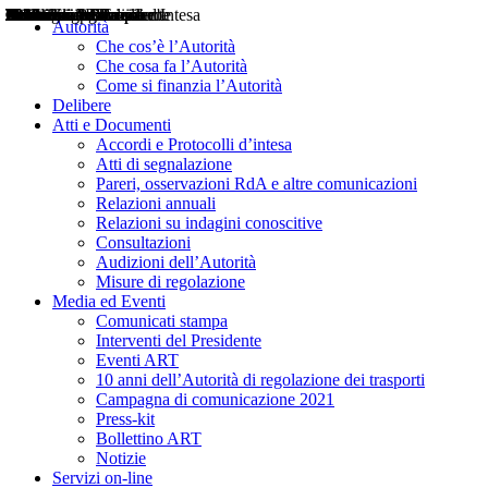
Delibere
Pareri
Consultazioni
Audizioni
Atti di Segnalazione
Accordi e Protocolli d'Intesa
Relazioni annuali
Misure di regolazione
Notizie
Comunicati Stampa
Bollettini ART
Convegni ART
Interviste del Presidente
Articoli in primo piano
Interventi del Presidente
2004
2005
2010
2013
2014
2015
2016
2017
2018
2019
202
2020
2021
2022
2023
2024
2025
2026
Aereo
Marittimo
Terrestre
Autorità
Che cos’è l’Autorità
Che cosa fa l’Autorità
Come si finanzia l’Autorità
Delibere
Atti e Documenti
Accordi e Protocolli d’intesa
Atti di segnalazione
Pareri, osservazioni RdA e altre comunicazioni
Relazioni annuali
Relazioni su indagini conoscitive
Consultazioni
Audizioni dell’Autorità
Misure di regolazione
Media ed Eventi
Comunicati stampa
Interventi del Presidente
Eventi ART
10 anni dell’Autorità di regolazione dei trasporti
Campagna di comunicazione 2021
Press-kit
Bollettino ART
Notizie
Servizi on-line