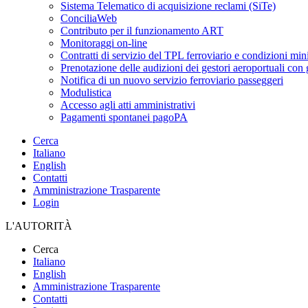
Sistema Telematico di acquisizione reclami (SiTe)
ConciliaWeb
Contributo per il funzionamento ART
Monitoraggi on-line
Contratti di servizio del TPL ferroviario e condizioni min
Prenotazione delle audizioni dei gestori aeroportuali con g
Notifica di un nuovo servizio ferroviario passeggeri
Modulistica
Accesso agli atti amministrativi
Pagamenti spontanei pagoPA
Cerca
Italiano
English
Contatti
Amministrazione Trasparente
Login
L'AUTORITÀ
Cerca
Italiano
English
Amministrazione Trasparente
Contatti