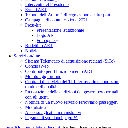
Interventi del Presidente
Eventi ART
10 anni dell’Autorità di regolazione dei trasporti
Campagna di comunicazione 2021
Press-kit
Presentazione istituzionale
Logo ART
Foto gallery
Bollettino ART
Notizie
Servizi on-line
Sistema Telematico di acquisizione reclami (SiTe)
ConciliaWeb
Contributo per il funzionamento ART
Monitoraggi on-line
Contratti di servizio del TPL ferroviario e condizioni
minime di qualità
Prenotazione delle audizioni dei gestori aeroportuali
con gli utenti
Notifica di un nuovo servizio ferroviario passeggeri
Modulistica
Accesso agli atti amministrativi
Pagamenti spontanei pagoPA
Home
ART per la tutela dei diritti
Reclami di seconda istanza