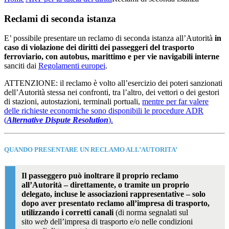
Reclami di seconda istanza
E’ possibile presentare un reclamo di seconda istanza all’Autorità
in
caso di violazione dei diritti dei passeggeri del trasporto
ferroviario, con autobus, marittimo e per vie navigabili interne
sanciti dai
Regolamenti europei
.
ATTENZIONE: il reclamo è volto all’esercizio dei poteri sanzionati
dell’Autorità stessa nei confronti, tra l’altro, dei vettori o dei gestori
di stazioni, autostazioni, terminali portuali,
mentre per far valere
delle richieste economiche sono disponibili le procedure ADR
(
Alternative Dispute Resolution
).
QUANDO PRESENTARE UN RECLAMO ALL’AUTORITA’
Il passeggero può inoltrare il proprio reclamo
all’Autorità – direttamente, o tramite un proprio
delegato, incluse le associazioni rappresentative – solo
dopo aver presentato reclamo all’impresa di trasporto,
utilizzando i corretti canali
(di norma segnalati sul
sito
web
dell’impresa di trasporto e/o nelle condizioni