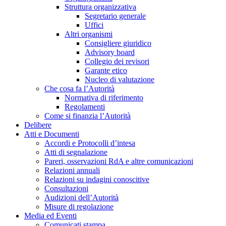
Struttura organizzativa
Segretario generale
Uffici
Altri organismi
Consigliere giuridico
Advisory board
Collegio dei revisori
Garante etico
Nucleo di valutazione
Che cosa fa l’Autorità
Normativa di riferimento
Regolamenti
Come si finanzia l’Autorità
Delibere
Atti e Documenti
Accordi e Protocolli d’intesa
Atti di segnalazione
Pareri, osservazioni RdA e altre comunicazioni
Relazioni annuali
Relazioni su indagini conoscitive
Consultazioni
Audizioni dell’Autorità
Misure di regolazione
Media ed Eventi
Comunicati stampa