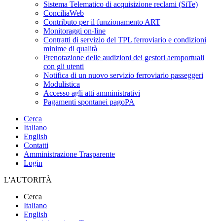
Sistema Telematico di acquisizione reclami (SiTe)
ConciliaWeb
Contributo per il funzionamento ART
Monitoraggi on-line
Contratti di servizio del TPL ferroviario e condizioni
minime di qualità
Prenotazione delle audizioni dei gestori aeroportuali
con gli utenti
Notifica di un nuovo servizio ferroviario passeggeri
Modulistica
Accesso agli atti amministrativi
Pagamenti spontanei pagoPA
Cerca
Italiano
English
Contatti
Amministrazione Trasparente
Login
L'AUTORITÀ
Cerca
Italiano
English