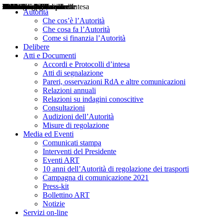
Delibere
Pareri
Consultazioni
Audizioni
Atti di Segnalazione
Accordi e Protocolli d'Intesa
Relazioni annuali
Misure di regolazione
Notizie
Comunicati Stampa
Bollettini ART
Convegni ART
Interviste del Presidente
Articoli in primo piano
Interventi del Presidente
2004
2005
2010
2013
2014
2015
2016
2017
2018
2019
202
2020
2021
2022
2023
2024
2025
2026
Aereo
Marittimo
Terrestre
Autorità
Che cos’è l’Autorità
Che cosa fa l’Autorità
Come si finanzia l’Autorità
Delibere
Atti e Documenti
Accordi e Protocolli d’intesa
Atti di segnalazione
Pareri, osservazioni RdA e altre comunicazioni
Relazioni annuali
Relazioni su indagini conoscitive
Consultazioni
Audizioni dell’Autorità
Misure di regolazione
Media ed Eventi
Comunicati stampa
Interventi del Presidente
Eventi ART
10 anni dell’Autorità di regolazione dei trasporti
Campagna di comunicazione 2021
Press-kit
Bollettino ART
Notizie
Servizi on-line